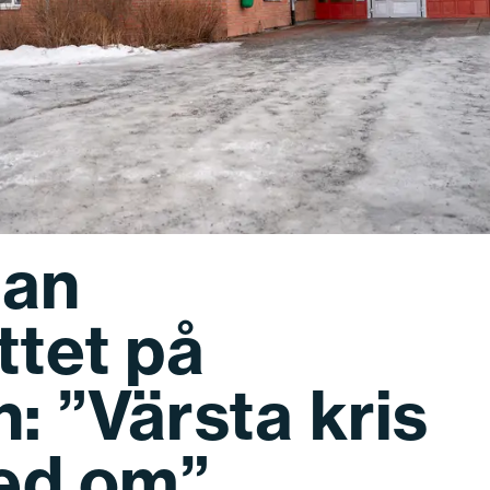
dan
ttet på
: ”Värsta kris
med om”