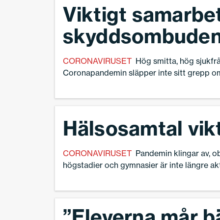
Viktigt samarbe
förskolor.
skyddsombuden 
CORONAVIRUSET
Hög smitta, hög sjukfrå
Coronapandemin släpper inte sitt grepp om S
Sveriges skolledare som bär ansvaret för arb
söker samverkan med i första hand skydds
arbetsmiljöexpert och ombudsman på Lära
Hälsosamtal vik
CORONAVIRUSET
Pandemin klingar av, o
högstadier och gymnasier är inte längre ak
elever drabbats? Vilka lärdomar kan skola
turbulens i undervisningen.Frågorna är mån
”Eleverna mår bä