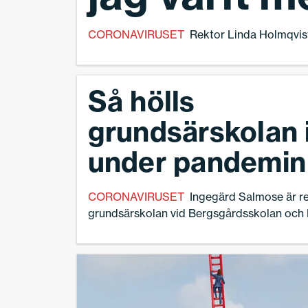
CORONAVIRUSET
Rektor Linda Holmqvist 
Så hölls
grundsärskolan 
under pandemin
CORONAVIRUSET
Ingegärd Salmose är re
grundsärskolan vid Bergsgårdsskolan och 
Göteborg. I drygt två år har man kämpa
under de speciella omständigheter som s
innebär. – Det har gått lite i vågor, vi har f
anpassningar men klarat att hålla uppe den
skolan, säger hon.