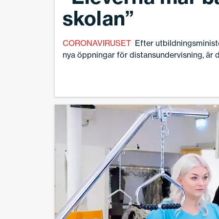
skolan”
CORONAVIRUSET
Efter utbildningsminis
nya öppningar för distansundervisning, är de
skola och rektor att avgöra hur undervisni
Scheman rivs upp, nya lösningar ska tas fra
ytterligare ansvar hamnar i rektors knä.– Vis
göra, men vad är alternativet, frågar sig Ib
biträdande rektor på Dragonskolan i Umeå