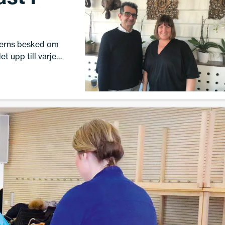
terns besked om
t upp till varje
ngen ska bedrivas.
m – kort sagt:
st blir det mer att
rahim Alhakim,
.