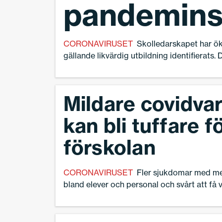
pandemins
CORONAVIRUSET
Skolledarskapet har ök
gällande likvärdig utbildning identifierats.
Skolverket.
Mildare covidvar
kan bli tuffare f
förskolan
CORONAVIRUSET
Fler sjukdomar med me
bland elever och personal och svårt att få v
leda till att våren blir den tuffaste tiden hitt
pandemin, trots att virusvarianten omikron
sjuklighet. Det tror Carola Wedholm, skol