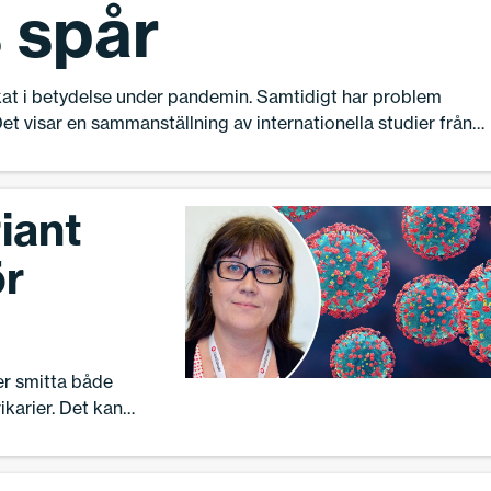
 spår
at i betydelse under pandemin. Samtidigt har problem
 Det visar en sammanställning av internationella studier från
iant
ör
r smitta både
ikarier. Det kan
ills under
 tycks ge mildare
chef på Hoppetossa