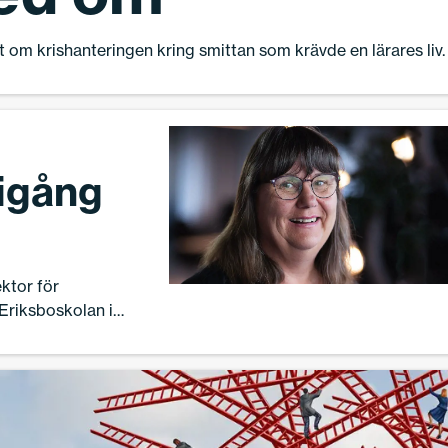
om krishanteringen kring smittan som krävde en lärares liv.
igång
ktor för
Eriksboskolan i
t med pandemin
ärskoleverksamhet
ått göra vissa
 fysiska närvaron i