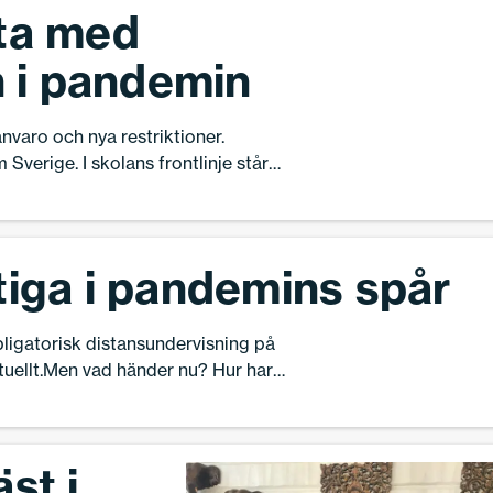
ta med
i pandemin
nvaro och nya restriktioner.
verige. I skolans frontlinje står
etsmiljön.-Det allra viktigaste är att vi
ombuden, säger Hans Flygare,
rförbundet.
tiga i pandemins spår
bligatorisk distansundervisning på
tuellt.Men vad händer nu? Hur har
n dra av de senaste 18 månadernas
ga, men än så länge är svaren få.
st i