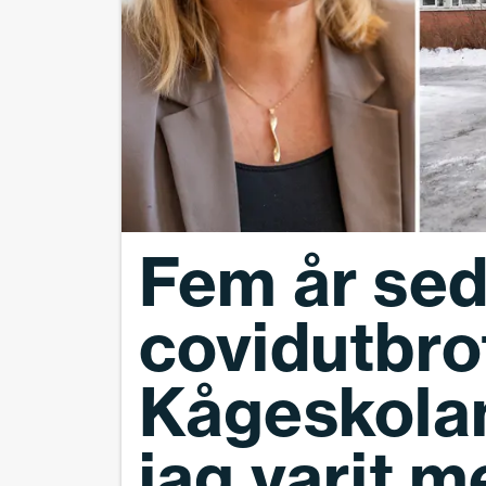
Fem år se
covidutbro
Kågeskolan
jag varit 