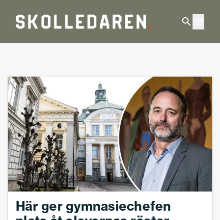
Hoppa till huvudinnehåll
Startsida Skolledaren
Här ger gymnasiechefen