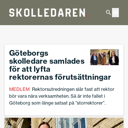
Hoppa till huvudinnehåll
Startsida Skolledaren
Göteborgs
skolledare samlades
för att lyfta
rektorernas förutsättningar
MEDLEM
Rektorsutredningen slår fast att rektor
bör vara nära verksamheten. Så är inte fallet i
Göteborg som länge satsat på ”storrektorer”.