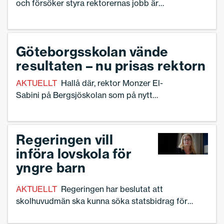
och försöker styra rektorernas jobb är
ett växande problem.– Politikerna måste
utbildas i de lagar och regler som gäller.
Vi kan inte ha så mycket lokal
Göteborgsskolan vände
intervention i rektorernas arbete, säger
resultaten – nu prisas rektorn
Matz Nilsson, en av två ordförande i
Sveriges Skolledare.
AKTUELLT
Hallå där, rektor Monzer El-
Sabini på Bergsjöskolan som på nytt
prisats, denna gång av Kungliga
vetenskaps- och vitterhetssamhället i
Göteborg (KVVS).
Regeringen vill
införa lovskola för
yngre barn
AKTUELLT
Regeringen har beslutat att
skolhuvudmän ska kunna söka statsbidrag för
lovskola även för yngre elever på låg- och