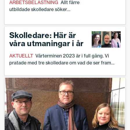
ARBETSBELASTNING
Allt färre
utbildade skolledare söker
rektorstjänster i Umeå i Västerbotten. Nu
lovar kommunen bättre
arbetsförhållanden under 2023.– Det är
Skolledare: Här är
ett nationellt problem men det är bra att
våra utmaningar i år
Umeå kommun visar att de tar frågan på
allvar, säger Ann-Charlotte Gavelin
AKTUELLT
Vårterminen 2023 är i full gång. Vi
Rydman, en av två ordförande i Sveriges
pratade med tre skolledare om vad de ser fram
Skolledare.
emot under våren – och vilka utmaningar de står
inför.