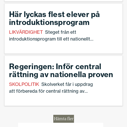
professionsprogrammet.– Däremot är vi kritiska till
att regeringen inte lägger ansvaret för rektorernas
Här lyckas flest elever på
kompetensutveckling på huvudmännen som
introduktionsprogram
arbetsgivare, säger han.
LIKVÄRDIGHET
Steget från ett
introduktionsprogram till ett nationellt
program är för stort. Utbildningarna
behöver förändras, flätas samman och bli
mer flexibla för att fler elever ska lyckas.
Regeringen: Inför central
Den slutsatsen drar forskarna Lisbeth
rättning av nationella proven
Lundahl och Åsa Sundelin.
SKOLPOLITIK
Skolverket får i uppdrag
att förbereda för central rättning av
digitala nationella proven i svenska,
svenska som andraspråk och engelska.
Det uppger regeringen i ett
pressmeddelande,
Hämta fler