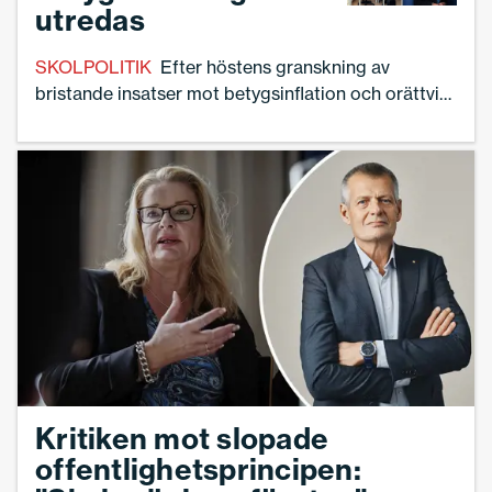
utredas
SKOLPOLITIK
Efter höstens granskning av
bristande insatser mot betygsinflation och orättvis
betygssättning. Nu vill regeringen tillsätta en
utredning för ökad likvärdighet, och för att få bukt
på betygsinflationen.
Kritiken mot slopade
offentlighetsprincipen: