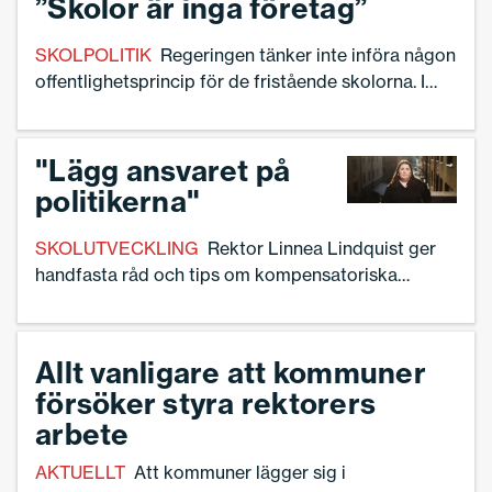
”Skolor är inga företag”
SKOLPOLITIK
Regeringen tänker inte införa någon
offentlighetsprincip för de fristående skolorna. I
stället blir den en skrivning om en ”insynsprincip”.–
Det är under all kritik. Man väljer rätten till
associationsform före rätten till insyn. Det här är
"Lägg ansvaret på
inga företag, det är skolor som är demokratins
politikerna"
kanske viktigaste hörnpelare, säger Matz Nilsson,
ordförande i Sveriges Skolledare.
SKOLUTVECKLING
Rektor Linnea Lindquist ger
handfasta råd och tips om kompensatoriska
arbetssätt i sin nya bok ”Att vända en skola”.
Samtidigt uppmanar hon Sveriges rektorer att stå
på sig i sin yrkesroll och utkräva ansvaret av
Allt vanligare att kommuner
politikerna eftersom de ger förutsättningarna för
försöker styra rektorers
skolan.
arbete
AKTUELLT
Att kommuner lägger sig i