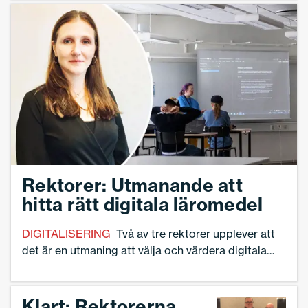
mellanstadiet. – För att skapa bättre
förutsättningar för fler elever att lyckas i skolan är
tidiga insatser och mer undervisningstid
avgörande, säger skolminister Lotta Edholm (L) i
ett pressmeddelande.
Rektorer: Utmanande att
hitta rätt digitala läromedel
DIGITALISERING
Två av tre rektorer upplever att
det är en utmaning att välja och värdera digitala
lärresurser till sina skolor. De efterlyser stöd och
mer kollegialt samarbete för att öka kompetensen
och bli mer trygga i urvalet till eleverna. Det visar en
Klart: Rektorerna