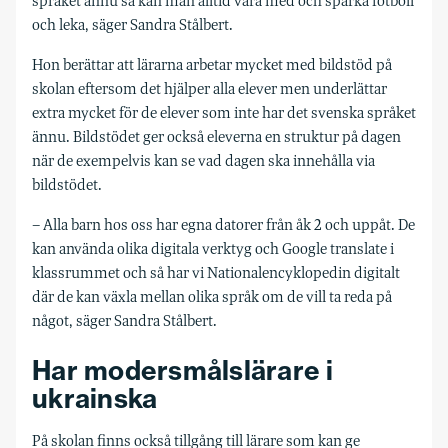
språket ännu så kan man alltid vara med och sparka fotboll
och leka, säger Sandra Stålbert.
Hon berättar att lärarna arbetar mycket med bildstöd på
skolan eftersom det hjälper alla elever men underlättar
extra mycket för de elever som inte har det svenska språket
ännu. Bildstödet ger också eleverna en struktur på dagen
när de exempelvis kan se vad dagen ska innehålla via
bildstödet.
– Alla barn hos oss har egna datorer från åk 2 och uppåt. De
kan använda olika digitala verktyg och Google translate i
klassrummet och så har vi Nationalencyklopedin digitalt
där de kan växla mellan olika språk om de vill ta reda på
något, säger Sandra Stålbert.
Har modersmålslärare i
ukrainska
På skolan finns också tillgång till lärare som kan ge