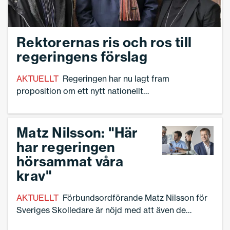
Rektorernas ris och ros till
regeringens förslag
AKTUELLT
Regeringen har nu lagt fram
proposition om ett nytt nationellt
professionsprogram för rektorer, lärare och
förskollärare till riksdagen. Tre rektorer, som
föreslås ingå i Skolverkets professionsråd ger
Matz Nilsson: "Här
både ris och ros till regeringens förslag.
har regeringen
hörsammat våra
krav"
AKTUELLT
Förbundsordförande Matz Nilsson för
Sveriges Skolledare är nöjd med att även de
biträdande rektorerna finns med i