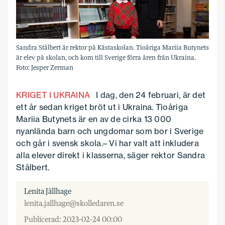
Sandra Stålbert är rektor på Kästaskolan. Tioåriga Mariia Butynets
är elev på skolan, och kom till Sverige förra åren från Ukraina.
Foto: Jesper Zerman
KRIGET I UKRAINA
I dag, den 24 februari, är det
ett år sedan kriget bröt ut i Ukraina. Tioåriga
Mariia Butynets är en av de cirka 13 000
nyanlända barn och ungdomar som bor i Sverige
och går i svensk skola.– Vi har valt att inkludera
alla elever direkt i klasserna, säger rektor Sandra
Stålbert.
Lenita Jällhage
lenita.jallhage@skolledaren.se
Publicerad: 2023-02-24 00:00