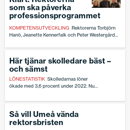
ny rapport från Swedish Edtest.
som ska påverka
professionsprogrammet
KOMPETENSUTVECKLING
Rektorerna Torbjörn
Hanö, Jeanette Kennerfalk och Peter Westergård
utsågs på torsdagen av regeringen att ingå i Rådet
för professioner i skolväsendet tillsammans med
lärare och förskollärare.
Här tjänar skolledare bäst –
och sämst
LÖNESTATISTIK
Skolledarnas löner
ökade med 3,6 procent under 2022. Nu
tjänar en skolledare i snitt 57 600 kronor
i månaden, enligt Sveriges Skolledares
löneenkät. Men samtidigt står kåren inför
Så vill Umeå vända
tuffa förutsättningar, övertiden och
rektorsbristen
omsättningen på rektorer är fortsatt hög.