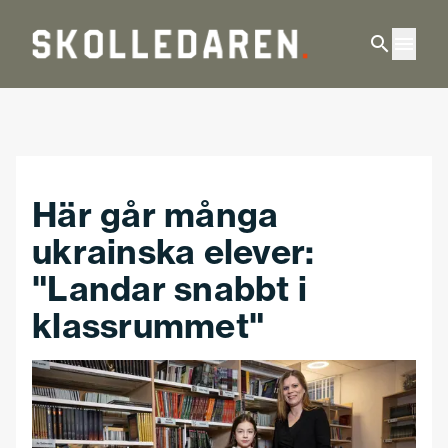
Hoppa till huvudinnehåll
Här går många
ukrainska elever:
"Landar snabbt i
klassrummet"