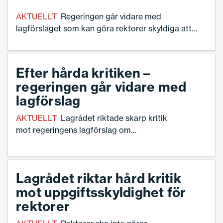
AKTUELLT
Regeringen går vidare med
lagförslaget som kan göra rektorer skyldiga att
lämna uppgifter om elever och lärare till polis –
trots svidande kritik från skolledare och nu senast
Lagrådet. Nu skickar Sveriges Skolledare en
Efter hårda kritiken –
skrivelse till justitieminister Gunnar Strömmer (M).
regeringen går vidare med
lagförslag
AKTUELLT
Lagrådet riktade skarp kritik
mot regeringens lagförslag om
uppgiftsskyldighet för rektorer. Nu säger
justitieminister Gunnar Strömmer (M) till
Ekot att man kommer gå vidare trots
Lagrådet riktar hård kritik
kritiken.
mot uppgiftsskyldighet för
rektorer