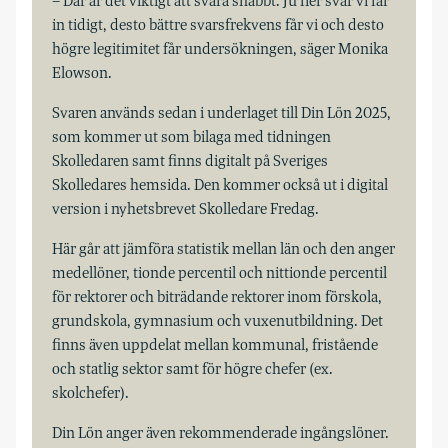
– Där är det viktigt att svara snabbt. Ju fler svar vi får
in tidigt, desto bättre svarsfrekvens får vi och desto
högre legitimitet får undersökningen, säger Monika
Elowson.
Svaren används sedan i underlaget till Din Lön 2025,
som kommer ut som bilaga med tidningen
Skolledaren samt finns digitalt på Sveriges
Skolledares hemsida. Den kommer också ut i digital
version i nyhetsbrevet Skolledare Fredag.
Här går att jämföra statistik mellan län och den anger
medellöner, tionde percentil och nittionde percentil
för rektorer och biträdande rektorer inom förskola,
grundskola, gymnasium och vuxenutbildning. Det
finns även uppdelat mellan kommunal, fristående
och statlig sektor samt för högre chefer (ex.
skolchefer).
Din Lön anger även rekommenderade ingångslöner.