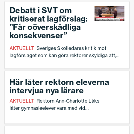
Skyddsombud 2024 vid en ceremoni i Rådhuset i
Göteborg.
Debatt i SVT om
kritiserat lagförslag:
”Får oöverskådliga
konsekvenser”
AKTUELLT
Sveriges Skolledares kritik mot
lagförslaget som kan göra rektorer skyldiga att,
oombedda, lämna ut uppgifter om elever till polis
debatterades i SVT under morgonen. – Att oombett
dela information tror vi kan få oöverskådliga
Här låter rektorn eleverna
konsekvenser, säger Ann-Charlotte Gavelin
intervjua nya lärare
Rydman, förbundsordförande.
AKTUELLT
Rektorn Ann-Charlotte Låks
låter gymnasieelever vara med vid
anställningsintervjuer på
Staffangymnasiet i Söderhamn. –
Fördelarna är många, säger hon.