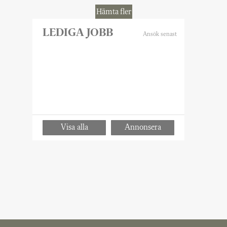
krävs det ett visst mod där du ibland
Hämta fler
behöver ta dig utanför ramarna för något
du tror på, säger han.