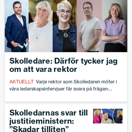
professionsprogrammet. Samtidigt poängterar
man vikten av att alla skolledare får samma
möjlighet att delta.
Skolledare: Därför tycker jag
om att vara rektor
AKTUELLT
Varje rektor som Skolledaren möter i
våra ledarskapsintervjuer får svara på frågan:
därför tycker jag om att vara rektor. Så här svarar
fem rektorer på frågan:
Skolledarnas svar till
justitieministern:
”Skadar tilliten”