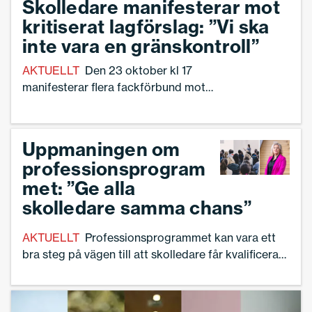
Skolledare manifesterar mot
kritiserat lagförslag: ”Vi ska
inte vara en gränskontroll”
AKTUELLT
Den 23 oktober kl 17
manifesterar flera fackförbund mot
förslaget om anmälningsplikt kring
papperslösa. En av anförarna är Ann-
Charlotte Gavelin Rydman,
Uppmaningen om
förbundsordförande Sveriges
professionsprogram
Skolledare. – Vi ska inte ses som en
met: ”Ge alla
gränskontroll, säger hon.
skolledare samma chans”
AKTUELLT
Professionsprogrammet kan vara ett
bra steg på vägen till att skolledare får kvalificerad
fortbildning genom hela yrkeslivet. Det konstaterar
Sveriges Skolledares i sitt remissvar till
Skolverkets redovisning av det nationella