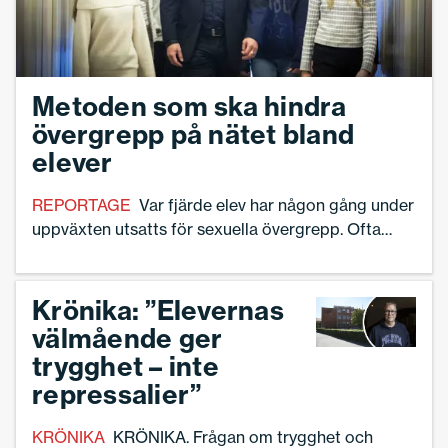
Metoden som ska hindra
övergrepp på nätet bland
elever
REPORTAGE
Var fjärde elev har någon gång under
uppväxten utsatts för sexuella övergrepp. Ofta
inleds kontakterna på nätet. – Offren blir yngre och
yngre. Ska vi bygga starka barn behöver vi jobba
redan på lågstadiet, säger Caroline Engvall, som
Krönika: ”Elevernas
utbildar skolelever och vuxna om utsatthet på
välmående ger
nätet. En av de skolor som tagit in utbildningen är
trygghet – inte
Fryxellska skolan i Västerås.
repressalier”
KRÖNIKA
KRÖNIKA. Frågan om trygghet och