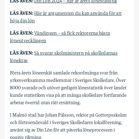
LÄS ÄVEN:
Din Lön 2024 – här är årets lönestatistik
LÄS ÄVEN:
Här är argumenten du kan använda för att
höja din lön
LÄS ÄVEN:
Vändingen – så fick rektorerna bästa
löneutvecklingen
LÄS ÄVEN:
Så svarar skolministern på skolledarnas
lönekrav
Förra årets löneenkät samlade rekordmånga svar från
yrkesverksamma medlemmar i Sveriges Skolledare. Över
8000 svarade och utöver gedigen lönestatistik över landet
kunde statistiken visa på att många skolledare fortfarande
arbetar övertid utan rätt ersättning.
I Malmö stad har Johan Pålsson, rektor på Gottorpsskolan
och förtroendevald i Sveriges Skolledares lokalförening,
använt sig av Din Lön för att påverka löneprocessen i
positiv riktning.