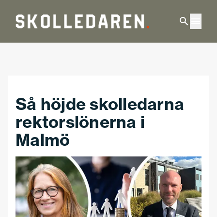
Hoppa till huvudinnehåll
Så höjde skolledarna
rektorslönerna i
Malmö