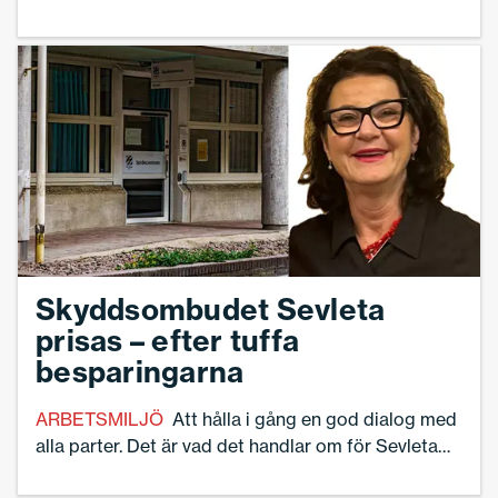
regeringen att kasta den. Det konstaterade
Sveriges Skolledares förbundsordförande Ann-
Charlotte Gavelin Rydman när hon talade vid en
manifestation på Sergels torg i centrala Stockholm
på onsdagen.
Skyddsombudet Sevleta
prisas – efter tuffa
besparingarna
ARBETSMILJÖ
Att hålla i gång en god dialog med
alla parter. Det är vad det handlar om för Sevleta
Hrustic som idag tilldelas utmärkelsen Årets