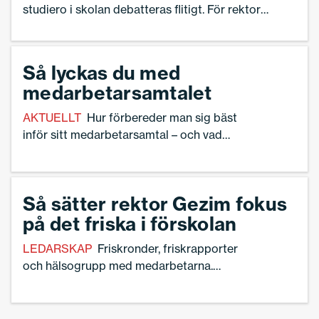
studiero i skolan debatteras flitigt. För rektor
Torbjörn Hanö stavas vägen dit elevernas
välmående – inte hot om repressiva åtgärder.
Så lyckas du med
medarbetarsamtalet
AKTUELLT
Hur förbereder man sig bäst
inför sitt medarbetarsamtal – och vad
ska man tänka på under samtalets gång?
Här guidar Anders Forsell,
chefsförhandlare på Sveriges Skolledare
Så sätter rektor Gezim fokus
och expert på arbetsmiljöfrågor,
på det friska i förskolan
skolledare inför medarbetarsamtalet.
LEDARSKAP
Friskronder, friskrapporter
och hälsogrupp med medarbetarna.
Rektor Gezim Isufi arbetar med ett
hälsofrämjande synsätt i sina förskolor,
med fokus på det friska. – För en rektor