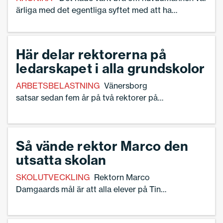
ärliga med det egentliga syftet med att ha
områdes­rektorer”, skriver Linnea Lindquist,
skolledare och debattör.
Här delar rektorerna på
ledarskapet i alla grundskolor
ARBETSBELASTNING
Vänersborg
satsar sedan fem år på två rektorer på
varje grundskola. Ingen av dem är
biträdande rektorer. – Det är ett system
vi nog aldrig kommer att backa ifrån,
Så vände rektor Marco den
säger Sofia Bråberg,
utsatta skolan
förvaltningschef/skolchef på barn- och
utbildningsförvaltningen i Vänersborg.
SKOLUTVECKLING
Rektorn Marco
Damgaards mål är att alla elever på Ting­
bjerg skola i Köpenhamn ska komma
vidare i sina studier efter årskurs 9. Nu är