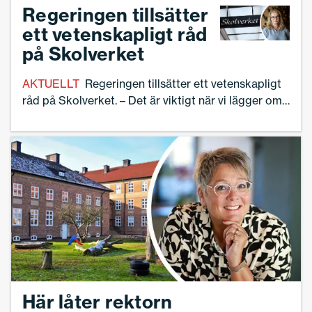
han nästan i hamn – med 97 procent av
Regeringen tillsätter
eleverna – men det har krävt ett helt nytt
ett vetenskapligt råd
förhållningssätt till eleverna.
på Skolverket
AKTUELLT
Regeringen tillsätter ett vetenskapligt
råd på Skolverket. – Det är viktigt när vi lägger om
skolpolitiken att de allmänna riktlinjer som
Skolverket tar fram vilar på vetenskaplig grund,
säger skolminister Lotta Edholm (L) till Dagens
Nyheter.
Här låter rektorn