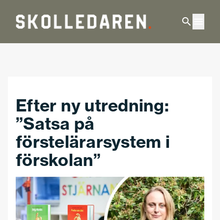
Hoppa till huvudinnehåll
Efter ny utredning:
”Satsa på
förstelärarsystem i
förskolan”