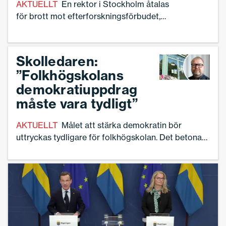
AKTUELLT
En rektor i Stockholm åtalas
för brott mot efterforskningsförbudet,
rapporterar Vi lärare.
Skolledaren:
”Folkhögskolans
demokratiuppdrag
måste vara tydligt”
AKTUELLT
Målet att stärka demokratin bör
uttryckas tydligare för folkhögskolan. Det betonar
Sveriges Skolledare i remissyttrandet på
Folkbildningsutredningen. – I de tider som är nu är
det ännu viktigare att det uppdraget uttrycks
explicit, säger Karl-Magnus Eklundh, enhetschef på
Folkhögskolan Skurup och Fridhem i Malmö.