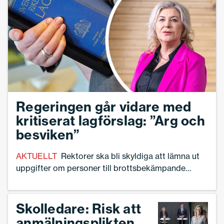
att vara förberedd, menar Katarina Tingström,
legitimerad psykoterapeut och präst med
erfarenhet av att arbeta med skolor i kris.
Regeringen går vidare med
kritiserat lagförslag: ”Arg och
besviken”
AKTUELLT
Rektorer ska bli skyldiga att lämna ut
uppgifter om personer till brottsbekämpande
myndigheter både på eget initiativ och vid
förfrågan, enligt ett nytt lagförslag. – Jag är både
arg och besviken. Regeringens förslag om
Skolledare: Risk att
informationsdelning betyder i praktiken att
anmälningsplikten