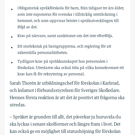
Obligatorisk språkförskola för barn, från tidigast tre års ålder,
som inte exponeras för svenska i tillräcklig utsträckning i
hemmet, och som uppvisar brister i språkutvecklingen till
följd av det.
Krav på närvaro, samt sanktioner om det inte efterföljs.
Ett storlekstak på barngrupperna, och reglering för att
säkerställa personaltätheten.
Tydligare krav på språkkunskaper hos personalen i
förskolan. Utredaren ska också titta på vilka konsekvenser ett
krav kan få för rekrytering av personal.
Sarah Thorén är utbildningschef för förskolan i Karlstad,
och ledamot i förbundsstyrelsen för Sveriges Skolledare.
Hennes första reaktion är att det är positivt att frågorna ska
utredas.
– Språket är grunden till allt, det påverkar ju huruvida du
ska lyckas i senare skolformer och längre fram i livet. Det
kan också ge en möjlighet till statushöjning för förskolan