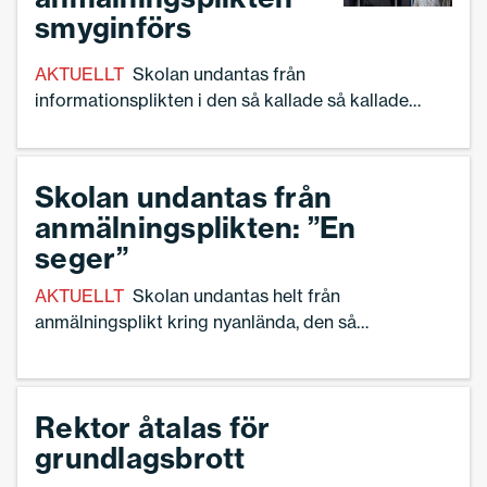
rektorer får ett krav på sig att ange elever, säger
smyginförs
Ann-Charlotte Gavelin Rydman,
förbundsordförande för Sveriges Skolledare.
AKTUELLT
Skolan undantas från
informationsplikten i den så kallade så kallade
angiverilagen. Men det finns orosmoln. – Vi vill se
den slutliga propositionen innan det känns helt bra,
säger Ellinor Häreskog, förste vice ordförande i
Skolan undantas från
Sveriges Skolledare.
anmälningsplikten: ”En
seger”
AKTUELLT
Skolan undantas helt från
anmälningsplikt kring nyanlända, den så
kallade angiverilagen. Det framgick när
utredaren Anita Linder överlämnade
slutbetänkandet av Utredningen om
Rektor åtalas för
stärkt återvändandeverksamhets till
grundlagsbrott
migrationsminister Johan Forsell på
tisdagen.