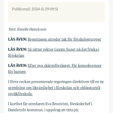
Publicerad: 2024-11-29 09:51
Text: Emelie Henricson
LÄS ÄVEN:
Regeringen utreder tak för förskolegrupper
LÄS ÄVEN:
Så sätter rektor Gezim ljuset på det friska i
förskolan
LÄS ÄVEN:
Efter nya skärmförslaget: Får konsekvenser
för barnen
I förra veckan presenterade regeringen direktiven till en ny
utredning om likvärdighet i förskolan och obligatorisk
språkförskola.
I korthet får utredaren Eva Broström, förskolechef i
Danderyds kommun, i uppdrag att titta på: