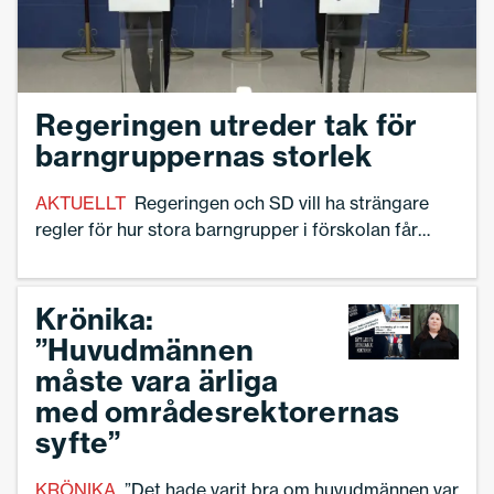
Regeringen utreder tak för
barngruppernas storlek
AKTUELLT
Regeringen och SD vill ha strängare
regler för hur stora barngrupper i förskolan får
vara, liksom hur stor personaltätheten ska vara. Nu
ska både det och en obligatorisk språkförskola
utredas. – Vi ser några saker som oroar oss lite,
Krönika:
säger statsminister Ulf Kristersson (M).
”Huvudmännen
måste vara ärliga
med områdesrektorernas
syfte”
KRÖNIKA
”Det hade varit bra om huvudmännen var