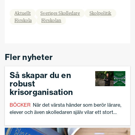
Aktuellt
Sveriges Skolledare
Skolpolitik
Förskola
Förskolan
Fler nyheter
Så skapar du en
robust
krisorganisation
BÖCKER
När det värsta händer som berör lärare,
elever och även skolledaren själv vilar ett stort
ansvar på rektor. Förhoppningsvis finns stöd
uppifrån i organisationen, men en del saker
kommer behöva ske i verksamheten. Då är det bra