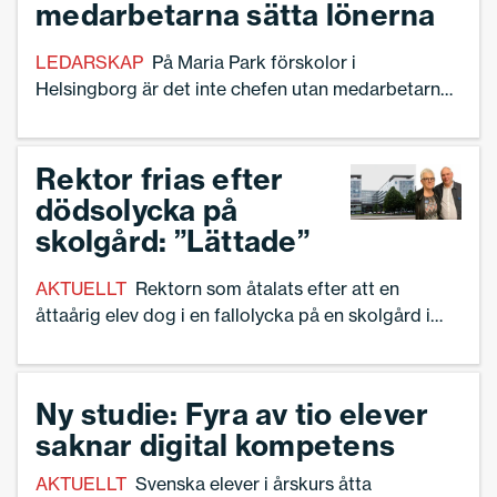
medarbetarna sätta lönerna
LEDARSKAP
På Maria Park förskolor i
Helsingborg är det inte chefen utan medarbetarna
som har första ordet i löneprocessen. I det
inledande lönesamtalet berättar de vad den nya
lönen bör vara i kronor. – Med den här modellen har
Rektor frias efter
medarbetarna stärkts i sin yrkesroll och nästan
dödsolycka på
inga blir besvikna över sin nya lön, säger rektor
skolgård: ”Lättade”
Marianne Björklund Persson.
AKTUELLT
Rektorn som åtalats efter att en
åttaårig elev dog i en fallolycka på en skolgård i
Göteborg frias. Rätten bedömer att
arbetsmiljöansvaret vilat på kommunen – inte på
den enskilda rektorn. – Vi är lättade av tingsrättens
Ny studie: Fyra av tio elever
bedömning, säger Anders Ehlén, en av två
saknar digital kompetens
ordförande för Sveriges Skolledare i Göteborg.
AKTUELLT
Svenska elever i årskurs åtta