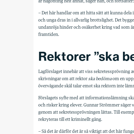
är någonting helt annat, säger han, och fortsätter:
– Det här handlar om att hitta sätt att kunna del
och unga dras in i allvarlig brottslighet. Det bygg
undanröja hinder och osäkerhet kring vad som är ti
framtiden.
Rektorer ”ska 
Lagförslaget innebär att viss sekretessprövning a
skrivningar om att rektor
ska bedöma
om en uppgi
övervägande skäl talar emot ska rektorn inte läm
Förslagets syfte med att informationslämning ska 
och risker kring elever. Gunnar Strömmer säger v
genom att sekretessprövningen lättas. Till exempe
rekryteras till ett kriminellt gäng.
– Så det är därför det är så viktigt att det här fung