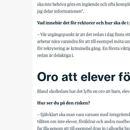
ska inte behöva göra en ingående och ofta komplic
jag delar informationen”.
Vad innebär det för rektorer och hur ska d
– Vår utgångspunkt är att det redan i dag finns et
arbetar nära varandra för att till exempel möta ung
för rekrytering av kriminella gäng. En första viktig
redan är delaktiga i.
Oro att elever för
Bland skolledare har det lyfts en oro att barn, elev
Hur ser du på den risken?
– Självklart ska man vara varsam med integritetskä
tilliten om inte elever, föräldrar och andra medbor
far illa genom att till exempel dras in i allvarlig b