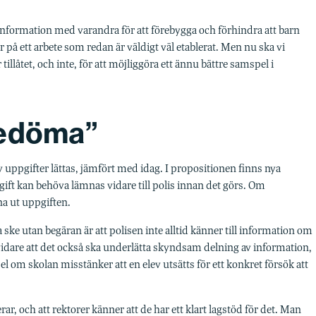
a information med varandra för att förebygga och förhindra att barn
er på ett arbete som redan är väldigt väl etablerat. Men nu ska vi
llåtet, och inte, för att möjliggöra ett ännu bättre samspel i
bedöma”
v uppgifter lättas, jämfört med idag. I propositionen finns nya
ft kan behöva lämnas vidare till polis innan det görs. Om
na ut uppgiften.
ske utan begäran är att polisen inte alltid känner till information om
idare att det också ska underlätta skyndsam delning av information,
l om skolan misstänker att en elev utsätts för ett konkret försök att
erar, och att rektorer känner att de har ett klart lagstöd för det. Man