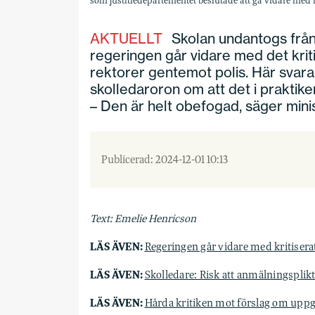
som justitiedepartementet beslutade att gå vidare med 
AKTUELLT
Skolan undantogs från
regeringen går vidare med det krit
rektorer gentemot polis. Här svara
skolledaroron om att det i praktike
– Den är helt obefogad, säger mini
Publicerad: 2024-12-01 10:13
Text: Emelie Henricson
LÄS ÄVEN:
Regeringen går vidare med kritiserat
LÄS ÄVEN:
Skolledare: Risk att anmälningspli
LÄS ÄVEN:
Hårda kritiken mot förslag om uppgi