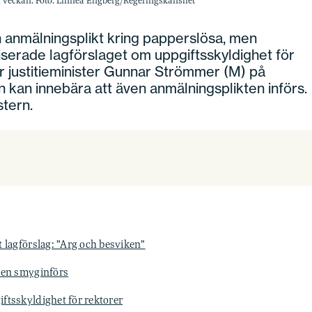
i veckan. Foto: Linnea Engberg/Regeringskansliet
 anmälningsplikt kring papperslösa, men
iserade lagförslaget om uppgiftsskyldighet för
r justitieminister Gunnar Strömmer (M) på
n kan innebära att även anmälningsplikten införs.
stern.
 lagförslag: ”Arg och besviken”
kten smyginförs
ftsskyldighet för rektorer