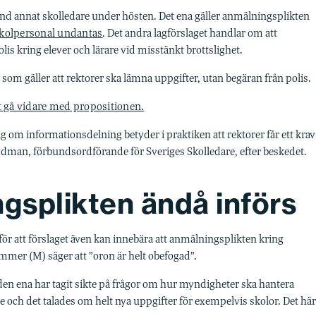
bland annat skolledare under hösten. Det ena gäller anmälningsplikten
 skolpersonal undantas
. Det andra lagförslaget handlar om att
olis kring elever och lärare vid misstänkt brottslighet.
et som gäller att rektorer ska lämna uppgifter, utan begäran från polis.
t gå vidare med propositionen.
g om informationsdelning betyder i praktiken att rektorer får ett krav
Rydman, förbundsordförande för Sveriges Skolledare, efter beskedet.
ngsplikten ändå införs
 för att förslaget även kan innebära att anmälningsplikten kring
mmer (M) säger att ”oron är helt obefogad”.
är den ena har tagit sikte på frågor om hur myndigheter ska hantera
ige och det talades om helt nya uppgifter för exempelvis skolor. Det här