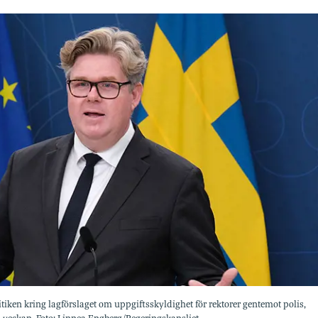
ken kring lagförslaget om uppgiftsskyldighet för rektorer gentemot polis,