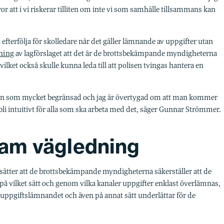
ror att i vi riskerar tilliten om inte vi som samhälle tillsammans kan
 efterfölja för skolledare när det gäller lämnande av uppgifter utan
kning
av lagförslaget att det är de brottsbekämpande myndigheterna
lket också skulle kunna leda till att polisen tvingas hantera en
isen som mycket begränsad och jag är övertygad om att man kommer
bli intuitivt för alla som ska arbeta med det, säger Gunnar Strömmer.
ram vägledning
tsätter att de brottsbekämpande myndigheterna säkerställer att de
vilket sätt och genom vilka kanaler uppgifter enklast överlämnas,
ppgiftslämnandet och även på annat sätt underlättar för de