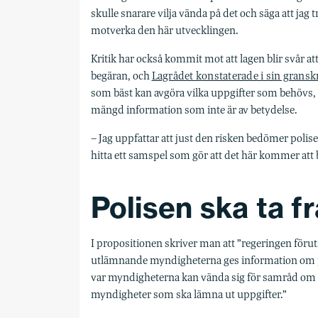
skulle snarare vilja vända på det och säga att jag t
motverka den här utvecklingen.
Kritik har också kommit mot att lagen blir svår att
begäran, och
Lagrådet konstaterade i sin grans
som bäst kan avgöra vilka uppgifter som behövs, vi
mängd information som inte är av betydelse.
– Jag uppfattar att just den risken bedömer pol
hitta ett samspel som gör att det här kommer att 
Polisen ska ta f
I propositionen skriver man att ”regeringen föru
utlämnande myndigheterna ges information om på 
var myndigheterna kan vända sig för samråd om u
myndigheter som ska lämna ut uppgifter.”