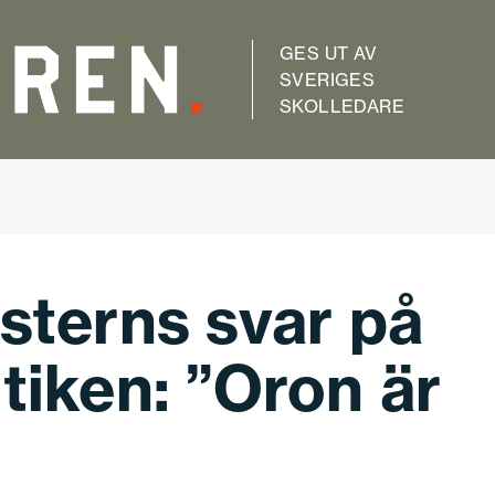
GES UT AV
SVERIGES
SKOLLEDARE
isterns svar på
tiken: ”Oron är