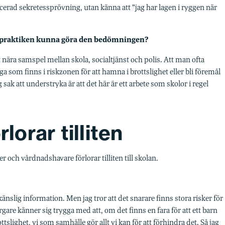
erad sekretessprövning, utan känna att ”jag har lagen i ryggen när
e i praktiken kunna göra den bedömningen?
t nära samspel mellan skola, socialtjänst och polis. Att man ofta
a som finns i riskzonen för att hamna i brottslighet eller bli föremål
 sak att understryka är att det här är ett arbete som skolor i regel
lorar tilliten
er och vårdnadshavare förlorar tilliten till skolan.
nslig information. Men jag tror att det snarare finns stora risker för
gare känner sig trygga med att, om det finns en fara för att ett barn
rottslighet, vi som samhälle gör allt vi kan för att förhindra det. Så jag