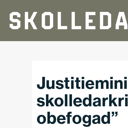
Hoppa till huvudinnehåll
Justitiemin
skolledarkri
obefogad”