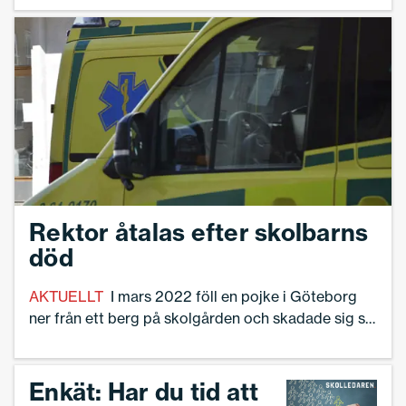
Efter det har debatten om lärare som agerar fysiskt
mot elever blossat upp. I morse kommenterade
Ann-Charlotte Gavelin Rydman frågan i P1 Morgon.
Rektor åtalas efter skolbarns
död
AKTUELLT
I mars 2022 föll en pojke i Göteborg
ner från ett berg på skolgården och skadade sig så
svårt att han senare avled. Nu åtalas rektorn
misstänkt för arbetsmiljöbrott genom vållande till
annans död, uppger Åklagarmyndigheten.
Enkät: Har du tid att