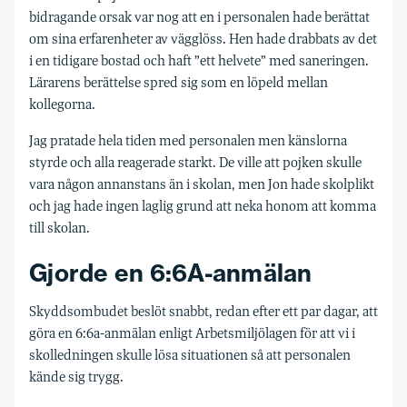
bidragande orsak var nog att en i personalen hade berättat
om sina erfarenheter av vägglöss. Hen hade drabbats av det
i en tidigare bostad och haft ”ett helvete” med saneringen.
Lärarens berättelse spred sig som en löpeld mellan
kollegorna.
Jag pratade hela tiden med personalen men känslorna
styrde och alla reagerade starkt. De ville att pojken skulle
vara någon annanstans än i skolan, men Jon hade skolplikt
och jag hade ingen laglig grund att neka honom att komma
till skolan.
Gjorde en 6:6A-anmälan
Skyddsombudet beslöt snabbt, redan efter ett par dagar, att
göra en 6:6a-anmälan enligt Arbetsmiljölagen för att vi i
skolledningen skulle lösa situationen så att personalen
kände sig trygg.