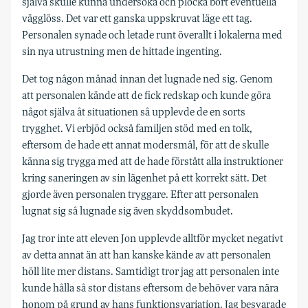
själva skulle kunna undersöka och plocka bort eventuella
vägglöss.
Det var ett ganska uppskruvat läge ett tag.
Personalen synade och letade runt överallt i lokalerna med
sin nya utrustning men de hittade ingenting.
Det tog någon månad innan det lugnade ned sig. Genom
att personalen kände att de fick redskap och kunde göra
något själva åt situationen så upplevde de en sorts
trygghet.
Vi erbjöd också familjen stöd med en tolk,
eftersom de hade ett annat modersmål, för att de skulle
känna sig trygga med att de hade förstått alla instruktioner
kring saneringen av sin lägenhet på ett korrekt sätt. Det
gjorde även personalen tryggare.
Efter att personalen
lugnat sig så lugnade sig även skyddsombudet.
Jag tror inte att eleven Jon upplevde alltför mycket negativt
av detta annat än att han kanske kände av att personalen
höll lite mer distans. Samtidigt tror jag att personalen inte
kunde hålla så stor distans eftersom de behöver vara nära
honom på grund av hans funktionsvariation.
Jag besvarade