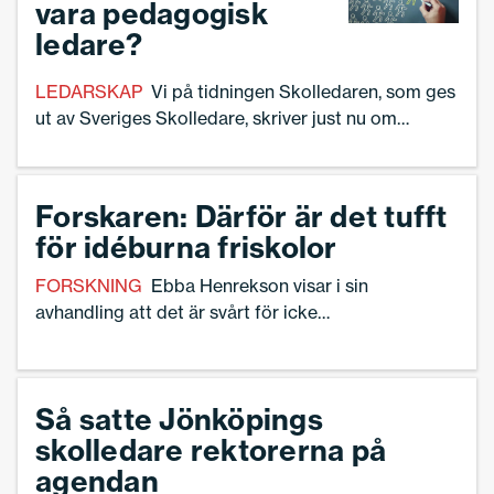
vara pedagogisk
ledare?
LEDARSKAP
Vi på tidningen Skolledaren, som ges
ut av Sveriges Skolledare, skriver just nu om
pedagogiskt ledarskap – och hur möjligheterna ser
ut att hinna prioritera det. Vi vill därför ha med dina
erfarenheter som skolledare. Svara gärna på vår
Forskaren: Därför är det tufft
enkät. Stort tack för att du tar dig tid!
för idéburna friskolor
FORSKNING
Ebba Henrekson visar i sin
avhandling att det är svårt för icke
vinstdrivande friskolor att lyckas i
Sverige. Nu vill hon slå ett slag för
civilsamhällesorganisationer och
Så satte Jönköpings
samtidigt nyansera debatten om
skolledare rektorerna på
friskolor.
agendan