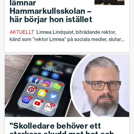
lämnar
att arbeta i delat ledarskap, säger
Hammarkullsskolan –
Marianne Döös, professor emeritus inom
här börjar hon istället
organisationspedagogik.
AKTUELLT
Linnea Lindquist, biträdande rektor,
känd som ”rektor Linnea” på sociala medier, slutar
efter åtta år på Hammarkullsskolan i Göteborg.
Hon är också krönikör i Skolledaren.
"Skolledare behöver ett