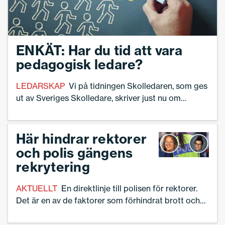
ENKÄT: Har du tid att vara
pedagogisk ledare?
LEDARSKAP
Vi på tidningen Skolledaren, som ges
ut av Sveriges Skolledare, skriver just nu om
pedagogiskt ledarskap – och hur möjligheterna ser
ut att hinna prioritera det. Vi vill därför ha med dina
erfarenheter som skolledare. Svara gärna på vår
Här hindrar rektorer
enkät. Stort tack för att du tar dig tid!
och polis gängens
rekrytering
AKTUELLT
En direktlinje till polisen för rektorer.
Det är en av de faktorer som förhindrat brott och
rekrytering till kriminella gäng i Örebro de senaste
sju månaderna.