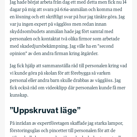
Jag hade börjat arbeta från dag ett med detta men fick nu 14
dagar på mig att svara på 6:6a-anmälan och komma med
en lösning och ett skriftligt svar på hur jag tänkte göra.
Jag
var ju ingen expert på vägglöss men redan innan
skyddsombudets anmälan hade jag fört samtal med
personalen och kontaktat två olika firmor som arbetade
med skadedjursbekämpning. Jag ville ha en ”second
opinion” av den andra firman kring åtgärder.
Jag fick hjälp att sammanställa råd till personalen kring vad
vi kunde göra på skolan för att förebygga så varken
personal eller andra barn skulle drabbas av vägglöss.
Jag
fick också råd om videoklipp där personalen kunde få mer
kunskap.
”Uppskruvat läge”
På inrådan av expertföretagen skaffade jag starka lampor,
förstoringsglas och pincetter till personalen för att de