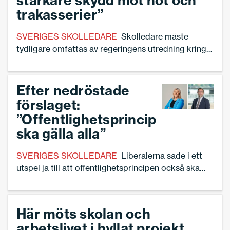
starkare skydd mot hot och
trakasserier”
SVERIGES SKOLLEDARE
Skolledare måste
tydligare omfattas av regeringens utredning kring
utökat skydd för offentliganställda mot våld, hot
och trakasserier. Det anser Sveriges Skolledare,
som lyfter kritik mot ett antal punkter i utredningen.
Efter nedröstade
förslaget:
”Offentlighetsprincip
ska gälla alla”
SVERIGES SKOLLEDARE
Liberalerna sade i ett
utspel ja till att offentlighetsprincipen också ska
gälla i friskolor. Men någon vecka senare röstade
man nej till ett sådant förslag i riksdagen. – Märkligt
att man gör så. Vår uppfattning är klar.
Här möts skolan och
Offentlighetsprincipen ska omfatta alla skolformer
arbetslivet i hyllat projekt
som är offentligt finansierade säger Ann-Charlotte