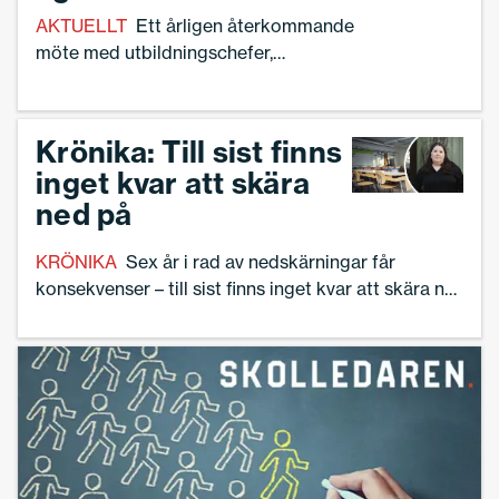
AKTUELLT
Ett årligen återkommande
möte med utbildningschefer,
förvaltningschefer, stadsdirektör,
kommunalråd, oppositionsråd och
nämndordförande. Det är en av de saker
Krönika: Till sist finns
som Sveriges Skolledare i Jönköping
inget kvar att skära
fått till stånd efter ett turbulent år.
ned på
KRÖNIKA
Sex år i rad av nedskärningar får
konsekvenser – till sist finns inget kvar att skära ner
på. Men det blir vi rektorer som ska lösa ekvationen
med färre lärare, årliga nedskärningar och högre
kvalitet, skriver Linnea Lindquist.