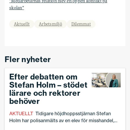
”Medarbetarnas relation blev en öppen konflikt på
skolan”
Aktuellt
Arbetsmiljö
Dilemmat
Fler nyheter
Efter debatten om
Stefan Holm – stödet
lärare och rektorer
behöver
AKTUELLT
Tidigare höjdhoppsstjärnan Stefan
Holm har polisanmälts av en elev för misshandel,
efter en händelse när han vikarierade på en skola.