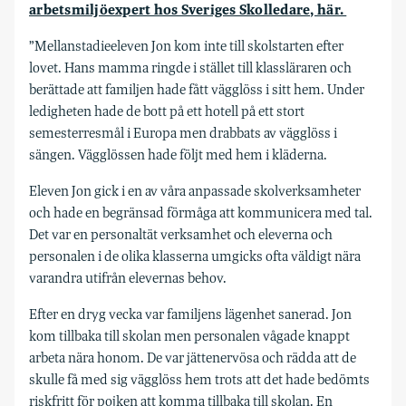
arbetsmiljöexpert hos Sveriges Skolledare, här.
”Mellanstadieeleven Jon kom inte till skolstarten efter
lovet. Hans mamma ringde i stället till klassläraren och
berättade att familjen hade fått vägglöss i sitt hem. Under
ledigheten hade de bott på ett hotell på ett stort
semesterresmål i Europa men drabbats av vägglöss i
sängen. Vägglössen hade följt med hem i kläderna.
Eleven Jon gick i en av våra anpassade skolverksamheter
och hade en begränsad förmåga att kommunicera med tal.
Det var en personaltät verksamhet och eleverna och
personalen i de olika klasserna umgicks ofta väldigt nära
varandra utifrån elevernas behov.
Efter en dryg vecka var familjens lägenhet sanerad. Jon
kom tillbaka till skolan men personalen vågade knappt
arbeta nära honom. De var jättenervösa och rädda att de
skulle få med sig vägglöss hem trots att det hade bedömts
riskfritt för pojken att komma tillbaka till skolan. En