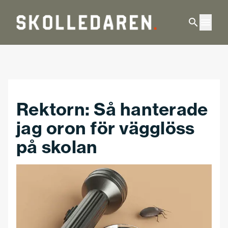
Hoppa till huvudinnehåll
Rektorn: Så hanterade
jag oron för vägglöss
på skolan