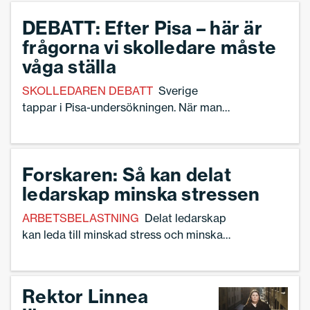
DEBATT: Efter Pisa – här är
frågorna vi skolledare måste
våga ställa
SKOLLEDAREN DEBATT
Sverige
tappar i Pisa-undersökningen. När man
går igenom resultaten väcks ett antal
obekväma frågor som skolledare måste
våga ställa – för att kunna förändra,
Forskaren: Så kan delat
skriver rektorn Mostafa Geha.
ledarskap minska stressen
ARBETSBELASTNING
Delat ledarskap
kan leda till minskad stress och minskad
arbetsbelastning för rektorer. Studier
visar också att det kan minska
omsättningen av rektorer. – Det vore bra
Rektor Linnea
om rektorer ges större möjlighet att välja