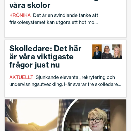
det mest, säger förskolerektorn Jeanette
våra skolor
Kennerfalk.
KRÖNIKA
Det är en svindlande tanke att
friskolesystemet kan utgöra ett hot mot
rikets säkerhet – och det borde vara skäl
nog att reformera skolsystemet i
grunden, skriver skolledaren Linnea
Skolledare: Det här
Lindquist efter att ha läst de
är våra viktigaste
omdiskuterade rapporterna från
frågor just nu
Skolverket och FOI.
AKTUELLT
Sjunkande elevantal, rekrytering och
undervisningsutveckling. Här svarar tre skolledare
på vilka som är de viktigaste frågorna för dem just
nu.