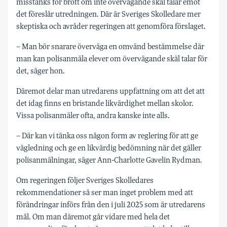
misstänks för brott om inte övervägande skäl talar emot
det föreslår utredningen. Där är Sveriges Skolledare mer
skeptiska och avråder regeringen att genomföra förslaget.
– Man bör snarare överväga en omvänd bestämmelse där
man kan polisanmäla elever om övervägande skäl talar för
det, säger hon.
Däremot delar man utredarens uppfattning om att det att
det idag finns en bristande likvärdighet mellan skolor.
Vissa polisanmäler ofta, andra kanske inte alls.
– Där kan vi tänka oss någon form av reglering för att ge
vägledning och ge en likvärdig bedömning när det gäller
polisanmälningar, säger Ann-Charlotte Gavelin Rydman.
Om regeringen följer Sveriges Skolledares
rekommendationer så ser man inget problem med att
förändringar införs från den i juli 2025 som är utredarens
mål. Om man däremot går vidare med hela det