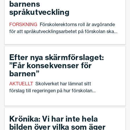
barnens
språkutveckling
FORSKNING
Förskolerektorns roll är avgörande
för att språkutvecklings­arbetet på förskolan ska
lyckas, visar forskningen. Arbetet måste bedrivas
systematiskt och med uthållighet – projekt kortare
än ett och ett halvt år kan man skippa direkt, enligt
Efter nya skärmförslaget:
pedagogikforskare Ann S. Pihlgren
”Får konsekvenser för
barnen”
AKTUELLT
Skolverket har lämnat sitt
förslag till regeringen på hur förskolan
ska bli ”i huvudsak skärmfri”. Där tas
bland annat kraven på digitala verktyg
bort – och begreppet ersätts med det
Krönika: Vi har inte hela
bredare ”lärverktyg”. – Det kommer bli
bilden över vilka som äger
konsekvenser för de barn som behöver