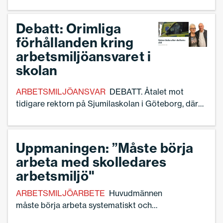
fungera? Bokaktuella Peter Fowelin skriver om
förändringsarbete och hållbart ledarskap.
Debatt: Orimliga
förhållanden kring
arbetsmiljöansvaret i
skolan
ARBETSMILJÖANSVAR
DEBATT. Åtalet mot
tidigare rektorn på Sjumilaskolan i Göteborg, där
en tragisk fallolycka ledde till att en elev avled,
sätter ljuset på det orimliga i arbetsmiljöansvaret
för skolan. Sveriges Skolledare Göteborg kräver nu
Uppmaningen: ”Måste börja
att dagens system ses över – och att huvudmannen
arbeta med skolledares
tar sitt arbetsmiljöansvar samt fördelar
arbetsmiljö"
arbetsuppgifter kopplat till arbetsmiljö annorlunda.
ARBETSMILJÖARBETE
Huvudmännen
måste börja arbeta systematiskt och
strukturerat med skolledares arbetsmiljö.