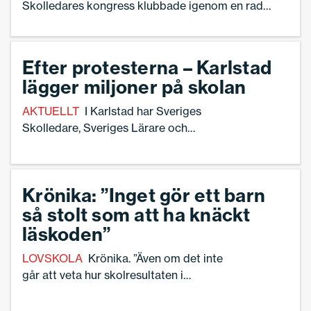
Skolledares kongress klubbade igenom en rad
olika frågor – bland annat en ny professionspolitik,
ett nytt arbetsmiljöpolitiskt program och en ny
lönepolitik. Här ger Lena Linnerborg,
Efter protesterna – Karlstad
utbildningspolitisk chef, sin bild av vägen framåt.
lägger miljoner på skolan
AKTUELLT
I Karlstad har Sveriges
Skolledare, Sveriges Lärare och
kommunal manifesterat mot kraftiga
besparingar i grundskolan och förskolan.
Nu skjuter kommunen till pengar. –
Krönika: ”Inget gör ett barn
Samtidigt kommer man genomföra
så stolt som att ha knäckt
besparingar oavsett, säger Henrik
Fröling, ordförande för Sveriges
läskoden”
Skolledare i Karlstad.
LOVSKOLA
Krönika. ”Även om det inte
går att veta hur skolresultaten i
slutändan påverkas av lovskola är det en
viktig insats. Det finns inget som gör ett