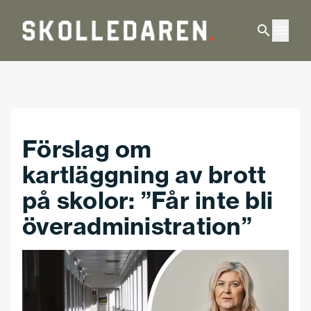
Hoppa till huvudinnehåll
Förslag om
kartläggning av brott
på skolor: ”Får inte bli
överadministration”