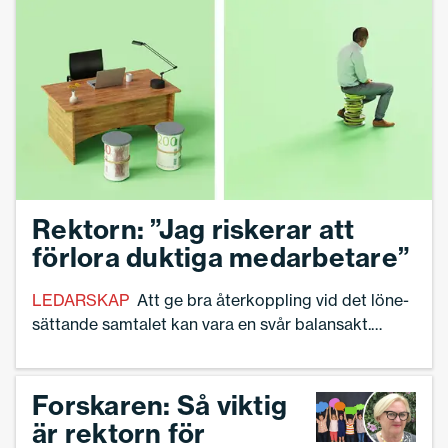
borde få mycket mer inflytande över
lönesättningen för att kunna sköta sitt uppdrag,
säger hon.
Rektorn: ”Jag riskerar att
förlora duktiga medarbetare”
LEDARSKAP
Att ge bra återkoppling vid det löne­
sättande samtalet kan vara en svår balansakt.
Rektor Per tycker att det kan vara ett dilemma att
motivera varför han inte kan höja lönen mer för
skickliga lärare som har hamnat snett i lön och
Forskaren: Så viktig
trotjänare som blivit omsprungna av nyanställda.
är rektorn för