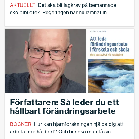
AKTUELLT
Det ska bli lagkrav på bemannade
skolbibliotek. Regeringen har nu lämnat in
lagförslaget ”Stärkta skolbibliotek”. Sveriges
Skolledare välkomnar förslaget – men är kritiska
mot hur det ska finansieras.
Författaren: Så leder du ett
hållbart förändringsarbete
BÖCKER
Hur kan hjärnforskningen hjälpa dig att
arbeta mer hållbart? Och hur ska man få sin
ledningsgrupp eller verksamhetens arbetslag att