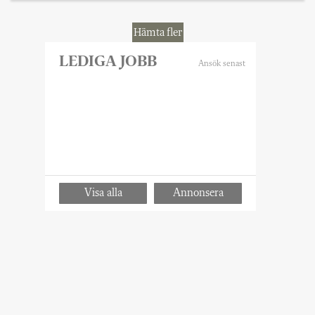
barn så stolt som när de knäckt
läskoden”, skriver skolledaren Linnea
Hämta fler
Lindquist.