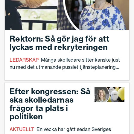
Rektorn: Så gör jag för att
lyckas med rekryteringen
LEDARSKAP
Många skolledare sitter kanske just
nu med det utmanande pusslet tjänsteplanering
och rekrytering. Rektorn Satu Harnesk är en av
dem – och har arbetat fram flera metoder för att
lyckas.
Efter kongressen: Så
ska skolledarnas
frågor ta plats i
politiken
AKTUELLT
En vecka har gått sedan Sveriges