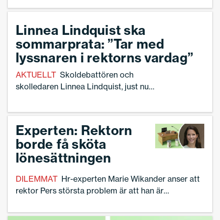
Den uppmaningen till Sveriges
huvudmän riktar Anders Forsell,
Linnea Lindquist ska
chefsförhandlare på Sveriges Skolledare
sommarprata: ”Tar med
efter Afa:s årliga rapport ”Allvarliga
arbetsskador och långvarig sjukfrånvaro”
lyssnaren i rektorns vardag”
AKTUELLT
Skoldebattören och
skolledaren Linnea Lindquist, just nu
biträdande rektor på Hammarkullsskolan
i Göteborg, blir en av sommarvärdarna i
P1 Sommar. Hon kommer bjuda lyssnaren
Experten: Rektorn
på en genomgång av skolsystemet –
borde få sköta
genom en rektors vardagsliv.
lönesättningen
DILEMMAT
Hr-experten Marie Wikander anser att
rektor Pers största problem är att han är
bakbunden av sin kommun vid löne­sättning. –
Kommunens agerande är kontra­produktivt. Rektorn