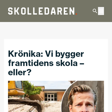
Hoppa till huvudinnehåll
Krönika: Vi bygger
framtidens skola –
eller?