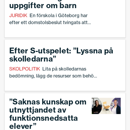
uppgifter om barn
JURIDIK
En förskola i Göteborg har
efter ett domstolsbeslut tvingats att
lämna ut uppgifter om ett papperslöst
barn: ”Vår bedömning var att man inte
skulle lämna ut uppgifterna.”
Efter S-utspelet: ”Lyssna på
skolledarna”
SKOLPOLITIK
Lita på skolledarnas
bedömning, lägg de resurser som behövs
och möjliggör rätt förutsättningar för
rektorer. Det säger Ann-Charlotte
Gavelin Rydman efter
”Saknas kunskap om
Socialdemokraternas skolutspel i
utnyttjandet av
veckan.
funktionsnedsatta
elever”