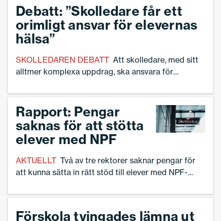
Debatt: ”Skolledare får ett
orimligt ansvar för elevernas
hälsa”
SKOLLEDAREN DEBATT
Att skolledare, med sitt
alltmer komplexa uppdrag, ska ansvara för
elevernas hälsa är feltänkt, skriver skolöverläkare
emerita Sophie Ekman Wretlind.
Rapport: Pengar
saknas för att stötta
elever med NPF
AKTUELLT
Två av tre rektorer saknar pengar för
att kunna sätta in rätt stöd till elever med NPF-
diagnoser.
Förskola tvingades lämna ut