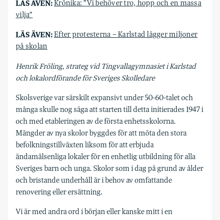
LÄS ÄVEN:
Krönika: ”Vi behöver tro, hopp och en massa
vilja”
LÄS ÄVEN:
Efter protesterna – Karlstad lägger miljoner
på skolan
Henrik Fröling, strateg vid Tingvallagymnasiet i Karlstad
och lokalordförande för Sveriges Skolledare
Skolsverige var särskilt expansivt under 50-60-talet och
många skulle nog säga att starten till detta initierades 1947 i
och med etableringen av de första enhetsskolorna.
Mängder av nya skolor byggdes för att möta den stora
befolkningstillväxten liksom för att erbjuda
ändamålsenliga lokaler för en enhetlig utbildning för alla
Sveriges barn och unga. Skolor som i dag på grund av ålder
och bristande underhåll är i behov av omfattande
renovering eller ersättning.
Vi är med andra ord i början eller kanske mitt i en