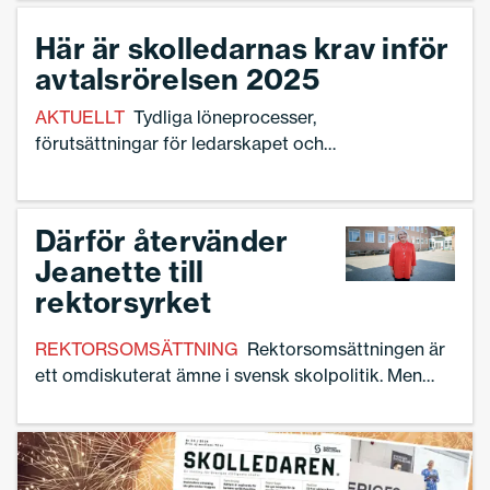
Här är skolledarnas krav inför
avtalsrörelsen 2025
AKTUELLT
Tydliga löneprocesser,
förutsättningar för ledarskapet och
kompetensutveckling. Det är några av
Sveriges Skolledares yrkanden inför
avtalsrörelsen 2025.
Därför återvänder
Jeanette till
rektorsyrket
REKTORSOMSÄTTNING
Rektorsomsättningen är
ett omdiskuterat ämne i svensk skolpolitik. Men
inte alla lämnar yrket för att aldrig komma tillbaka.
Jeanette Martinsson i Ånge återvände till skolans
värld efter sex år som boendechef under
flyktingkrisen. – Det var som att komma hem även