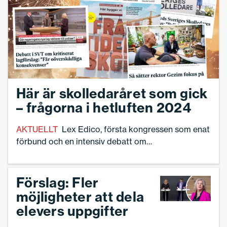
om mycket var annorlunda, säger hon.
Här är skolledaråret som gick
– frågorna i hetluften 2024
AKTUELLT
Lex Edico, första kongressen som enat
förbund och en intensiv debatt om
uppgiftsskyldighet och ”angiverilagen”. Här är
skolledaråret 2024!
Förslag: Fler
möjligheter att dela
elevers uppgifter