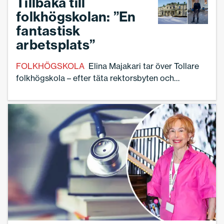
Tillbaka till
folkhögskolan: ”En
fantastisk
arbetsplats”
FOLKHÖGSKOLA
Elina Majakari tar över Tollare
folkhögskola – efter täta rektorsbyten och
ansträngd ekonomi. Så går hennes tankar om
uppdraget.