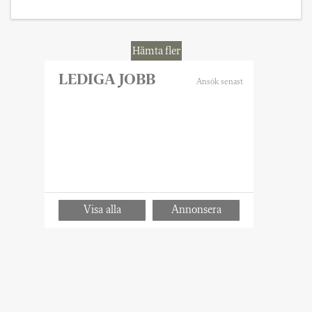
skyldiga att lämna uppgifter till polis om
elever och lärare, utan begäran. Här går
de på Sveriges Skolledares linje, och vill
Hämta fler
ändra den tvingande formuleringen ”ska”
till att rektorer ”får” lämna uppgifter utan
begäran.