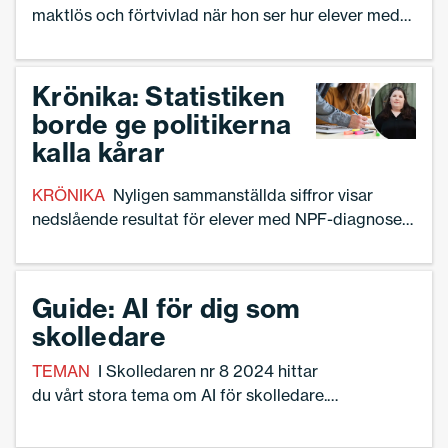
maktlös och förtvivlad när hon ser hur elever med
intellektuell funktionsnedsättning på hennes
anpassade gymnasieskola utnyttjas.
Krönika: Statistiken
borde ge politikerna
kalla kårar
KRÖNIKA
Nyligen sammanställda siffror visar
nedslående resultat för elever med NPF-diagnoser.
”För att vända skolresultaten måste skolan
regleras”, skriver skolledaren Linnea Lindquist.
Guide: AI för dig som
skolledare
TEMAN
I Skolledaren nr 8 2024 hittar
du vårt stora tema om AI för skolledare.
Här sammanställer vi ett antal fakta och
länkar för dig som skolledare: