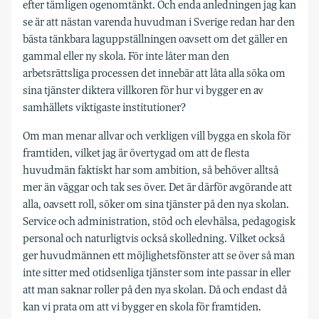
efter tämligen ogenomtänkt. Och enda anledningen jag kan
se är att nästan varenda huvudman i Sverige redan har den
bästa tänkbara laguppställningen oavsett om det gäller en
gammal eller ny skola. För inte låter man den
arbetsrättsliga processen det innebär att låta alla söka om
sina tjänster diktera villkoren för hur vi bygger en av
samhällets viktigaste institutioner?
Om man menar allvar och verkligen vill bygga en skola för
framtiden, vilket jag är övertygad om att de flesta
huvudmän faktiskt har som ambition, så behöver alltså
mer än väggar och tak ses över. Det är därför avgörande att
alla, oavsett roll, söker om sina tjänster på den nya skolan.
Service och administration, stöd och elevhälsa, pedagogisk
personal och naturligtvis också skolledning. Vilket också
ger huvudmännen ett möjlighetsfönster att se över så man
inte sitter med otidsenliga tjänster som inte passar in eller
att man saknar roller på den nya skolan. Då och endast då
kan vi prata om att vi bygger en skola för framtiden.