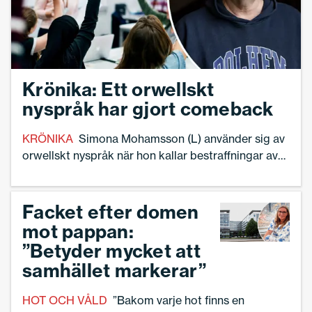
Krönika: Ett orwellskt
nyspråk har gjort comeback
KRÖNIKA
Simona Mohamsson (L) använder sig av
orwellskt nyspråk när hon kallar bestraffningar av
elever för ”disciplinära åtgärder”, skriver Torbjörn
Hanö, författare och tidigare rektor.
Facket efter domen
mot pappan:
”Betyder mycket att
samhället markerar”
HOT OCH VÅLD
”Bakom varje hot finns en