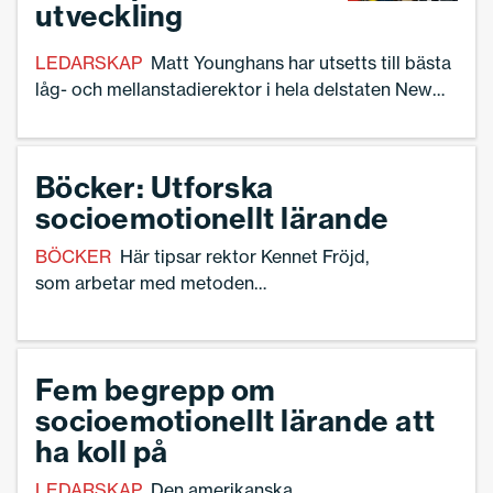
utveckling
LEDARSKAP
Matt Younghans har utsetts till bästa
låg- och mellanstadierektor i hela delstaten New
York. Anledningen? Hans arbete med elevernas
emotionella utveckling.
Böcker: Utforska
socioemotionellt lärande
BÖCKER
Här tipsar rektor Kennet Fröjd,
som arbetar med metoden
socioemotionellt lärande, om böcker för
den som vill fördjupa sig kring metoden.
Fem begrepp om
socioemotionellt lärande att
ha koll på
LEDARSKAP
Den amerikanska