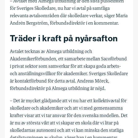
– Avtalet med Almega utbildning är den sista pusselbiten
för Sveriges Skolledare, nu har vi avtal på samtliga
relevanta avtalsområden där skolledare verkar, säger Maria
Andrén Bergström, förbundsdirektör i en kommentar.
Träder i kraft på nyårsafton
Avtalet tecknas av Almega utbildning och
Akademikerförbunden, ett samarbete mellan Sacoförbund
i privat sektor som samverkar för att skapa goda arbets-
och anställningsvillkor för akademiker. Sveriges Skolledare
är kontaktförbund för detta avtal. Andreas Mörck,
förbundsdirektör på Almega utbildning är nöjd.
– Det är mycket glädjande att vi nu har ett kollektivavtal för
skolledare och akademiker och att vi med gemensamma
krafter visar att vi tar ansvar för den svenska modellen. Det
är nu av största vikt att vi skapar en skola där vi litar på
skolledarnas autonomi och att vi kan minska den statliga
detaljstyrningen av skolan, säger han i en kommentar.