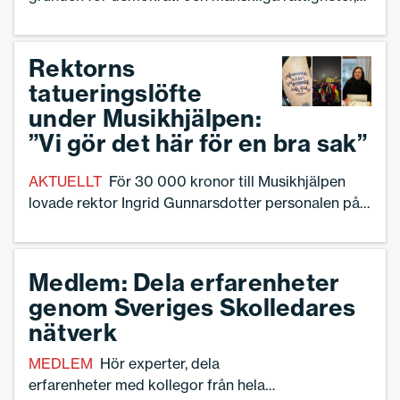
och det är vårt ledarskap som avgör hur stark den
grunden blir”, skriver Anette Bergmasth,
förskolerektor.
Rektorns
tatueringslöfte
under Musikhjälpen:
”Vi gör det här för en bra sak”
AKTUELLT
För 30 000 kronor till Musikhjälpen
lovade rektor Ingrid Gunnarsdotter personalen på
förskolorna i Kil att tatuera in kommunens slogan.
Medlem: Dela erfarenheter
genom Sveriges Skolledares
nätverk
MEDLEM
Hör experter, dela
erfarenheter med kollegor från hela