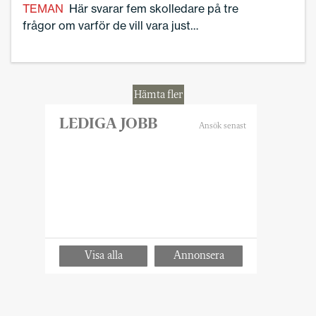
TEMAN
Här svarar fem skolledare på tre
frågor om varför de vill vara just
skolledare – och vad som får dem att
stanna.
Hämta fler