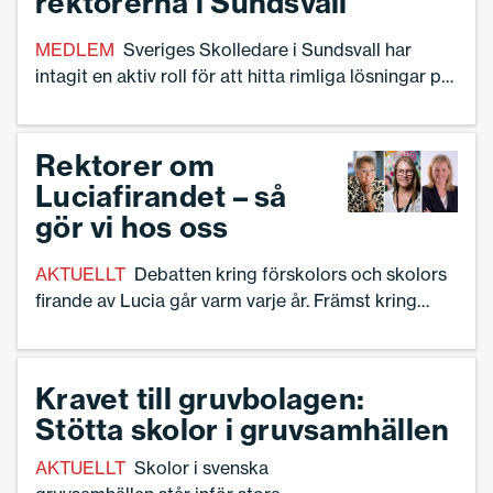
rektorerna i Sundsvall
MEDLEM
Sveriges Skolledare i Sundsvall har
intagit en aktiv roll för att hitta rimliga lösningar på
komplexa problem.
Rektorer om
Luciafirandet – så
gör vi hos oss
AKTUELLT
Debatten kring förskolors och skolors
firande av Lucia går varm varje år. Främst kring
frågan om vårdnadshavare ska vara på plats.
Kravet till gruvbolagen:
Stötta skolor i gruvsamhällen
AKTUELLT
Skolor i svenska