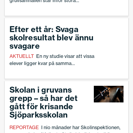
gruvsamhällen står inför stora
utmaningar, framför allt kring att
rekrytera behörig personal.
Efter ett år: Svaga
skolresultat blev ännu
svagare
AKTUELLT
En ny studie visar att vissa
elever ligger kvar på samma
kunskapsnivå i årskurs 9 som de gjorde i
årskurs 8 – eller till och med försämrar
sina resultat.
Skolan i gruvans
grepp – så har det
gått för krisande
Sjöparksskolan
REPORTAGE
I nio månader har Skolinspektionen,