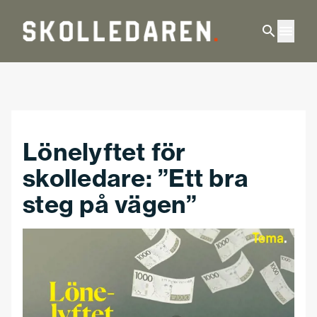
Hoppa till huvudinnehåll
Lönelyftet för
skolledare: ”Ett bra
steg på vägen”