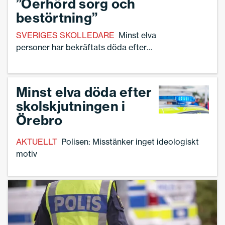
”Oerhörd sorg och
bestörtning”
SVERIGES SKOLLEDARE
Minst elva
personer har bekräftats döda efter
skolskjutningen på Campus Risbergska i
Örebro.
Minst elva döda efter
skolskjutningen i
Örebro
AKTUELLT
Polisen: Misstänker inget ideologiskt
motiv