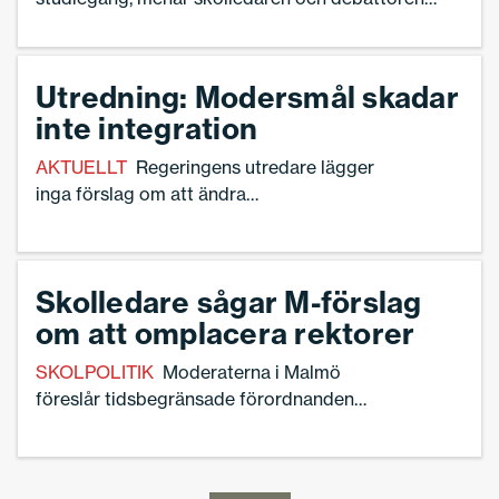
Linnea Lindquist. ”Det blir svårt att klara
grundskolan om man inte ens får vara i skolan”,
skriver hon.
Utredning: Modersmål skadar
inte integration
AKTUELLT
Regeringens utredare lägger
inga förslag om att ändra
modersmålsundervisningen – men pekar
på stora skillnader i tillgång och kvalitet.
Därför ska Skolverket ta fram
Skolledare sågar M-förslag
kartläggningsmaterial åt rektorer.
om att omplacera rektorer
SKOLPOLITIK
Moderaterna i Malmö
föreslår tidsbegränsade förordnanden
för rektorer i staden, och möjligheten att
omplacera en rektor som inte når
förvaltningens ställda krav.