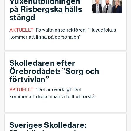
Vuxenutbildningen
på Risbergska hålls
stängd
AKTUELLT
Förvaltningsdirektören: ”Huvudfokus
kommer att ligga på personalen”
Skolledaren efter
Örebrodådet: ”Sorg och
förtvivlan”
AKTUELLT
”Det är overkligt. Det
kommer att dröja innan vi fullt ut förstår
vad som har hänt här”, säger Marika
Örtqvist, ordförande för Sveriges
Skolledare i Örebro.
Sveriges Skolledare: