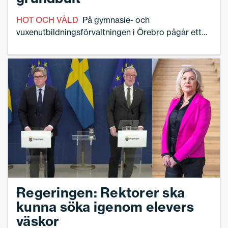
HOT OCH VÅLD
På gymnasie- och
vuxenutbildningsförvaltningen i Örebro pågår ett
stort arbete med att se till att chefer, personal och
elever ges rätt stöd efter Campus Risbergska.
Regeringen: Rektorer ska
kunna söka igenom elevers
väskor