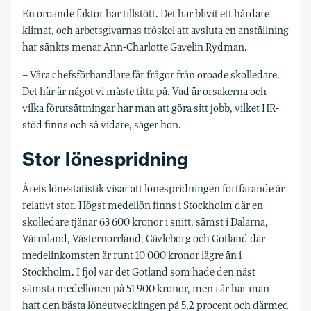
En oroande faktor har tillstött. Det har blivit ett hårdare
klimat, och arbetsgivarnas tröskel att avsluta en anställning
har sänkts menar Ann-Charlotte Gavelin Rydman.
– Våra chefsförhandlare får frågor från oroade skolledare.
Det här är något vi måste titta på. Vad är orsakerna och
vilka förutsättningar har man att göra sitt jobb, vilket HR-
stöd finns och så vidare, säger hon.
Stor lönespridning
Årets lönestatistik visar att lönespridningen fortfarande är
relativt stor. Högst medellön finns i Stockholm där en
skolledare tjänar 63 600 kronor i snitt, sämst i Dalarna,
Värmland, Västernorrland, Gävleborg och Gotland där
medelinkomsten är runt 10 000 kronor lägre än i
Stockholm. I fjol var det Gotland som hade den näst
sämsta medellönen på 51 900 kronor, men i år har man
haft den bästa löneutvecklingen på 5,2 procent och därmed