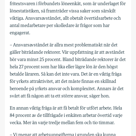
fritextsvaren i förbundets löneenkät, som är underlaget för
lönestatistiken, så framträder vissa saker som särskilt
viktiga. Ansvarsavståndet, allt obetalt övertidsarbete och
antal medarbetare per skolledare är frågor som har
engagerat.
– Ansvarsavståndet är allra mest problematiskt när det
gäller biträdande rektorer. Vår uppfattning är att avståndet
bör vara minst 25 procent. Bland biträdande rektorer är det
hela 27 procent som har lika eller lägre lön är den högst
betalde läraren. Så kan det inte vara. Det är en viktig fråga
för yrkets attraktivitet, att det måste finnas en skillnad
beroende på yrkets ansvar och komplexitet. Annars är det
svårt att få någon att ta ett större ansvar, säger hon.
En annan viktig fråga är att få betalt för utfört arbete. Hela
84 procent av de tillfrågade i enkäten arbetar övertid varje
vecka. Mer än varje tredje mellan fem och tio timmar.
– Vi menar att arbetsuppgifterna i grunden ska kunna