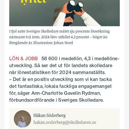
I fjol satte Sveriges Skolledare målet sju procents löneökning
närmaste två åren. 2024 blev utfallet 4,3 procent – högre än
föregående år. Illustration: Johan Nord
LÖN & JOBB
58 600 i medellön, 4,3 i medellöne­
ut­veck­ling. Så ser det ut för landets skolledare
när lönestatistiken för 2024 sammanställts.
– Det är en positiv utveckling som vi kan tacka
det fantastiska, lokala fackliga engagemanget
för, säger Ann-Charlotte Gavelin Rydman,
förbundsordförande i Sveriges Skolledare.
Håkan Söderberg
hakan.soderberg@skolledaren.se