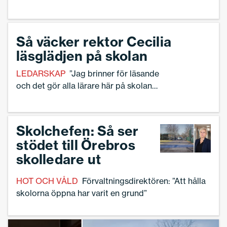
Så väcker rektor Cecilia
läsglädjen på skolan
LEDARSKAP
”Jag brinner för läsande
och det gör alla lärare här på skolan
också, det är fantastiskt”, säger rektor
Cecilia Rosenbaum.
Skolchefen: Så ser
stödet till Örebros
skolledare ut
HOT OCH VÅLD
Förvaltningsdirektören: ”Att hålla
skolorna öppna har varit en grund”