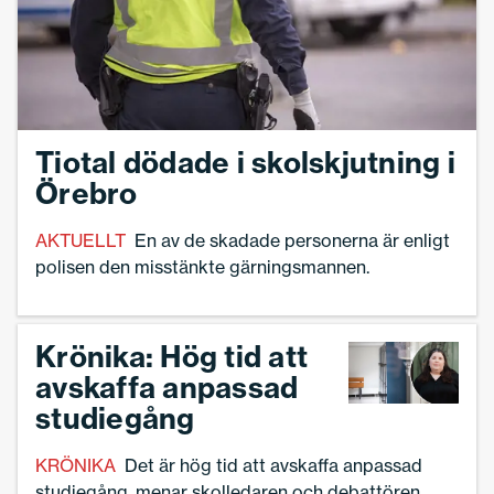
Tiotal dödade i skolskjutning i
Örebro
AKTUELLT
En av de skadade personerna är enligt
polisen den misstänkte gärningsmannen.
Krönika: Hög tid att
avskaffa anpassad
studiegång
KRÖNIKA
Det är hög tid att avskaffa anpassad
studiegång, menar skolledaren och debattören