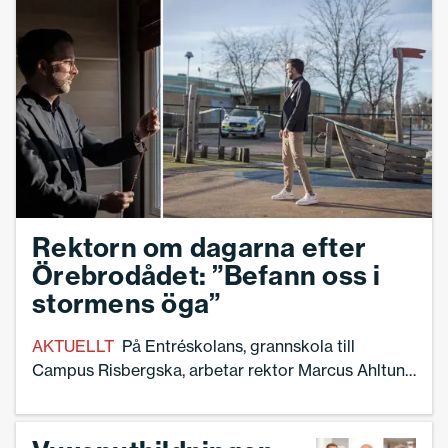
Rektorn om dagarna efter
Örebrodådet: ”Befann oss i
stormens öga”
AKTUELLT
På Entréskolans, grannskola till
Campus Risbergska, arbetar rektor Marcus Ahltun
för att se till att personal och elever får det stöd de
behöver: ”Känslofylld stund när vi samlades”.