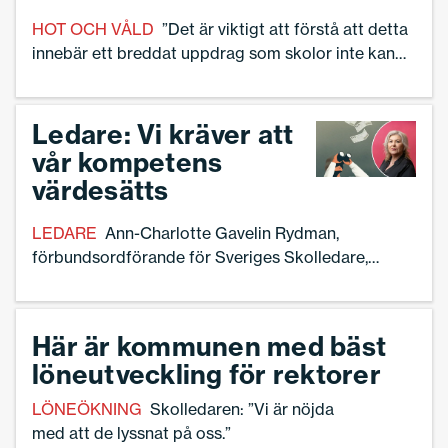
HOT OCH VÅLD
”Det är viktigt att förstå att detta
innebär ett breddat uppdrag som skolor inte kan
klara utan huvudmannens hjälp”, säger Ann-
Charlotte Gavelin Rydman, förbundsordförande
Sveriges Skolledare.
Ledare: Vi kräver att
vår kompetens
värdesätts
LEDARE
Ann-Charlotte Gavelin Rydman,
förbundsordförande för Sveriges Skolledare,
skriver om förbundets krav inför avtalsrörelsen
2025.
Här är kommunen med bäst
löneutveckling för rektorer
LÖNEÖKNING
Skolledaren: ”Vi är nöjda
med att de lyssnat på oss.”