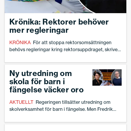
Krönika: Rektorer behöver
mer regleringar
KRÖNIKA
För att stoppa rektorsomsättningen
behövs regleringar kring rektorsuppdraget, skriver
debattören och skolledaren Linnea Lindquist.
Ny utredning om
skola för barn i
fängelse väcker oro
AKTUELLT
Regeringen tillsätter utredning om
skolverksamhet för barn i fängelse. Men Fredrik
Malmberg vid Institutet för mänskliga rättigheter
menar att direktiven står i strid med
barnkonventionen.