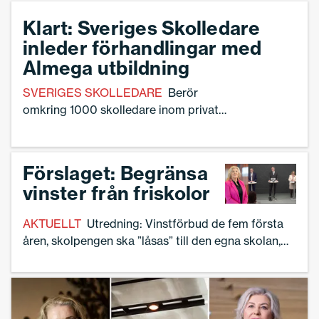
Klart: Sveriges Skolledare
inleder förhandlingar med
Almega utbildning
SVERIGES SKOLLEDARE
Berör
omkring 1000 skolledare inom privat
sektor.
Förslaget: Begränsa
vinster från friskolor
AKTUELLT
Utredning: Vinstförbud de fem första
åren, skolpengen ska ”låsas” till den egna skolan,
och kännbara sanktionsavgifter om man bryter mot
reglerna.