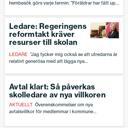
hembesök görs varje termin. ”Föräldrar har fått upp
ögonen för hur vi jobbar inom förskolan”, säger
rektor Carro Österman.
Ledare: Regeringens
reformtakt kräver
resurser till skolan
LEDARE
”Jag tycker mig också se att utredarna är
relativt generösa med att lägga nya
ansvarsuppgifter på rektor”, skriver Ann-Charlotte
Gavelin Rydman, förbundsordförande Sveriges
Skolledare.
Avtal klart: Så påverkas
skolledare av nya villkoren
AKTUELLT
Överenskommelser om nya
avtalsvillkor för medlemmar i kommuner
och regioner.