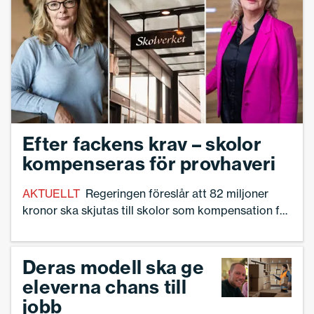
Efter fackens krav – skolor
kompenseras för provhaveri
AKTUELLT
Regeringen föreslår att 82 miljoner
kronor ska skjutas till skolor som kompensation för
haveriet kring de digitala nationella proven,
rapporterar TT.
Deras modell ska ge
eleverna chans till
jobb