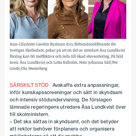
Ann-Charlotte Gavelin Rydman (t.v), förbundsordförande för
Sveriges Skolledare, pekar på att en del av utredare Åsa Lundkvist
förslag kan bli ineffektiva och leda till ökad elevsortering. På bild
även: Åsa Lundkvist och Lotta Edholm. Foto: Johanna Säll/Per
Groth/Ola Westerberg
SÄRSKILT STÖD
Avskaffa extra anpassningar,
inför kunskapsscreeningar och sätt in skyndsam
och intensiv stödundervisning. De förslagen
lämnade regeringens utredare Åsa Lundkvist över
till skolministern.
– Det ska sättas in skyndsamt, och det betyder
att rektor behöver förplanera och organisera
möjligheterna så att de snabba