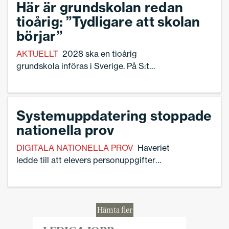
Här är grundskolan redan
tioårig: ”Tydligare att skolan
börjar”
AKTUELLT
2028 ska en tioårig
grundskola införas i Sverige. På S:t
Olofsskolan i Sundsvall är den i princip
redan igång.
Systemuppdatering stoppade
nationella prov
DIGITALA NATIONELLA PROV
Haveriet
ledde till att elevers personuppgifter
läckte till andra skolor.
Hämta fler