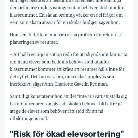
som äger beslutet att bestämma att en elev inte kan följa
den ordinarie undervisningen utan behöver stöd utanför
klassrummet. En sådan ordning väcker en del frågor om
vem som ska ta ansvar för en skolas budget, säger hon.
Hon ser att det kan innebära vissa problem för rektorer i
planeringen av resurser.
– Att hålla en organisation redo för att skyndsamt kunna ta
om hand elever som bedöms behöva stöd utanför
klassrummet kommer att kräva att resurser hålls inne för
det syftet. Det kan vara bra, men också upplevas som
ineffektivt, säger Ann-Charlotte Gavelin Rydman.
Samtidigt konstaterar hon att det ”inte är svårt att ställa sig
bakom utredarens analys att skolan behöver bli bättre på
att ge de elever som behöver rätt stöd för att nå
utbildningens mål.”
”Risk för ökad elevsortering”