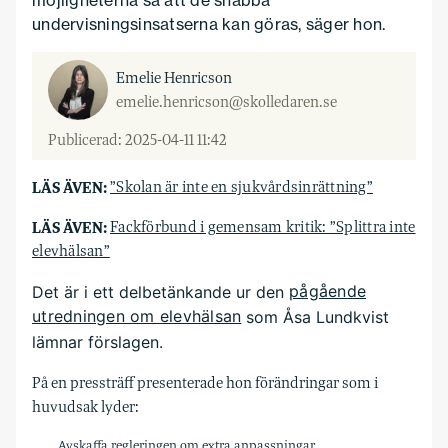
undervisningsinsatserna kan göras, säger hon.
Emelie Henricson
emelie.henricson@skolledaren.se
Publicerad: 2025-04-11 11:42
LÄS ÄVEN:
”Skolan är inte en sjukvårdsinrättning”
LÄS ÄVEN:
Fackförbund i gemensam kritik: ”Splittra inte
elevhälsan”
Det är i ett delbetänkande ur den
pågående
utredningen om elevhälsan
som Åsa Lundkvist
lämnar förslagen.
På en pressträff presenterade hon förändringar som i
huvudsak lyder:
Avskaffa regleringen om extra anpassningar.