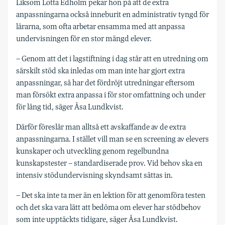
Liksom Lotta Edholm pekar hon på att de extra
anpassningarna också inneburit en administrativ tyngd för
lärarna, som ofta arbetar ensamma med att anpassa
undervisningen för en stor mängd elever.
– Genom att det i lagstiftning i dag står att en utredning om
särskilt stöd ska inledas om man inte har gjort extra
anpassningar, så har det fördröjt utredningar eftersom
man försökt extra anpassa i för stor omfattning och under
för lång tid, säger Åsa Lundkvist.
Därför föreslår man alltså ett avskaffande av de extra
anpassningarna. I stället vill man se en screening av elevers
kunskaper och utveckling genom regelbundna
kunskapstester – standardiserade prov. Vid behov ska en
intensiv stödundervisning skyndsamt sättas in.
– Det ska inte ta mer än en lektion för att genomföra testen
och det ska vara lätt att bedöma om elever har stödbehov
som inte upptäckts tidigare, säger Åsa Lundkvist.