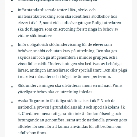
Inför standardiserade tester i läs-, skriv- och
matematikutveckling som ska identifiera stödbehov hos
elever i åk 1-3, samt vid stadieövergångar. Enligt utredaren
ska de fungera som en screening för att ringa in behov av
vidare stödinsatser.
Inför obligatorisk stödundervisning för de elever som
behöver, snabbt och utan krav på utredning. Den ska ges
skyndsamt och gå att genomföra i mindre grupper, och i
vissa fall enskilt. Undervisningen ska bedrivas av behöriga
lärare, antingen ämneslärare eller speciallärare. Den ska pågå
i max två månader och i högst tre ämnen per termin.
Stödundervisningen ska utvärderas inom en månad. Finns
ytterligare behov ska en utredning inledas.
Avskaffa garantin för tidiga stödinsatser i åk F-3 och de
nationella proven i grundskolans åk 3 och specialskolans åk
4. Utredaren menar att garantin inte är ändamålsenlig och
betungande att genomföra, samt att de nationella proven görs
alldeles för sent för att kunna användas för att bedöma om
stödbehov finns.