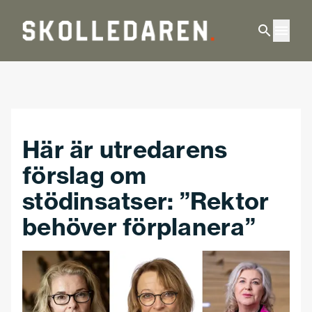
Hoppa till huvudinnehåll
Här är utredarens
förslag om
stödinsatser: ”Rektor
behöver förplanera”