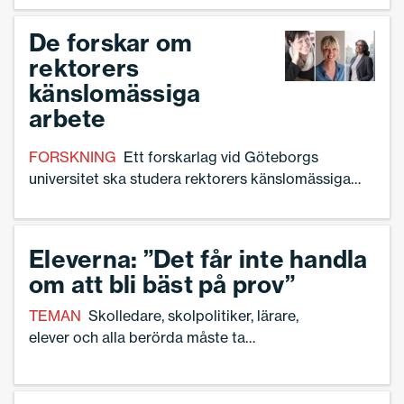
från Arbetsmiljöverket.
De forskar om
rektorers
känslomässiga
arbete
FORSKNING
Ett forskarlag vid Göteborgs
universitet ska studera rektorers känslomässiga
arbete emotionsarbete, i hopp om att få fler att
stanna i yrket.
Eleverna: ”Det får inte handla
om att bli bäst på prov”
TEMAN
Skolledare, skolpolitiker, lärare,
elever och alla berörda måste ta
betygsutredningens resultat på allvar,
menar Jonatan Lamy, ordförande för
Sveriges Elevkårer.