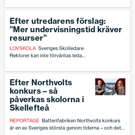
regeringens skärpning i läroplanen kring
användandet av verktygen.
Efter utredarens förslag:
”Mer undervisningstid kräver
resurser”
LOVSKOLA
Sveriges Skolledare:
Rektorer kan inte förväntas leda
undervisning utanför den ordinarie
terminstiden, utan tillskott av resurser
Efter Northvolts
konkurs – så
påverkas skolorna i
Skellefteå
REPORTAGE
Batterifabriken Northvolts konkurs
är en av Sveriges största genom tiderna – och det