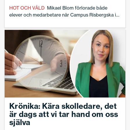
HOT OCH VÅLD
Mikael Blom förlorade både
elever och medarbetare när Campus Risbergska i
Örebro utsattes för den värsta masskjutningen i
svensk historia.
Krönika: Kära skolledare, det
är dags att vi tar hand om oss
själva