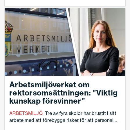
påverkar hela samhället. Ända ned till skolor och
förskolor.
Arbetsmiljöverket om
rektorsomsättningen: ”Viktig
kunskap försvinner”
ARBETSMILJÖ
Tre av fyra skolor har brustit i sitt
arbete med att förebygga risker för att personal
utsätts för hot och våld. Det visar en tillsynsinsats