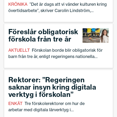
KRÖNIKA
”Det är dags att vi vänder kulturen kring
övertidsarbete”, skriver Carolin Lindström,
biträdande rektor i förskolan.
Föreslår obligatorisk
förskola från tre år
AKTUELLT
Förskolan borde blir obligatorisk för
barn från tre år, enligt regeringens nationella
samordnare för integration, Gulan Avci (L).
Rektorer: ”Regeringen
saknar insyn kring digitala
verktyg i förskolan”
ENKÄT
Tre förskolerektorer om hur de
arbetar med digitala lärverktyg i
verksamheten – och hur de ser på