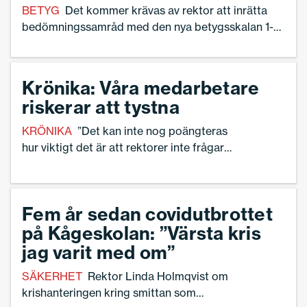
BETYG
Det kommer krävas av rektor att inrätta
bedömningssamråd med den nya betygsskalan 1-
10. På Viksjöskolan i Järfälla är arbetet i full gång.
Krönika: Våra medarbetare
riskerar att tystna
KRÖNIKA
”Det kan inte nog poängteras
hur viktigt det är att rektorer inte frågar
medarbetare om de har talat med
journalister”, skriver Linnea Lindquist.
Fem år sedan covidutbrottet
på Kågeskolan: ”Värsta kris
jag varit med om”
SÄKERHET
Rektor Linda Holmqvist om
krishanteringen kring smittan som