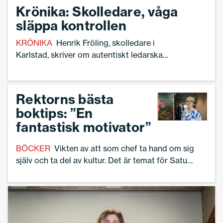
Krönika: Skolledare, våga
släppa kontrollen
KRÖNIKA
Henrik Fröling, skolledare i
Karlstad, skriver om autentiskt ledarskap
– att våga släppa kontrollen och känna
tillit.
Rektorns bästa
boktips: ”En
fantastisk motivator”
BÖCKER
Vikten av att som chef ta hand om sig
själv och ta del av kultur. Det är temat för Satu
Harnesks bästa ledarskapsbok – här berättar hon
om varför andra skolledare bör läsa den.