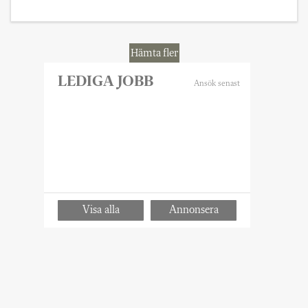
krävde en lärares liv.
Hämta fler