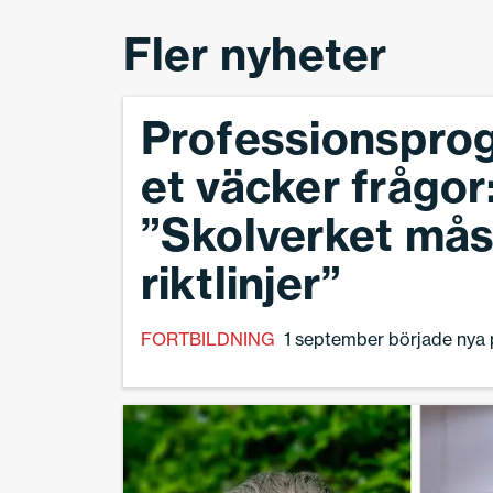
Fler nyheter
Professionspr
et väcker frågor
”Skolverket mås
riktlinjer”
FORTBILDNING
1 september började nya p