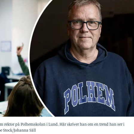
om rektor på Polhemskolan i Lund. Här skriver han om en trend han ser i
e Stock/Johanna Säll