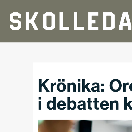
Hoppa till huvudinnehåll
Krönika: O
i debatten 