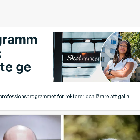
ogramm
:
te ge
rofessionsprogrammet för rektorer och lärare att gälla.