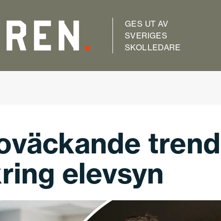
GES UT AV
SVERIGES
SKOLLEDARE
roväckande trend
kring elevsyn