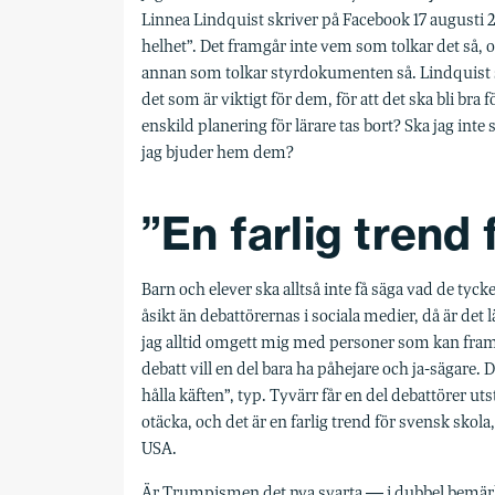
Linnea Lindquist skriver på Facebook 17 augusti 2
helhet”. Det framgår inte vem som tolkar det så, o
annan som tolkar styrdokumenten så. Lindquist skr
det som är viktigt för dem, för att det ska bli br
enskild planering för lärare tas bort? Ska jag inte 
jag bjuder hem dem?
”En farlig trend
Barn och elever ska alltså inte få säga vad de tyc
åsikt än debattörernas i sociala medier, då är det 
jag alltid omgett mig med personer som kan framför
debatt vill en del bara ha påhejare och ja-sägare. 
hålla käften”, typ. Tyvärr får en del debattörer uts
otäcka, och det är en farlig trend för svensk skola,
USA.
Är Trumpismen det nya svarta ― i dubbel bemärk