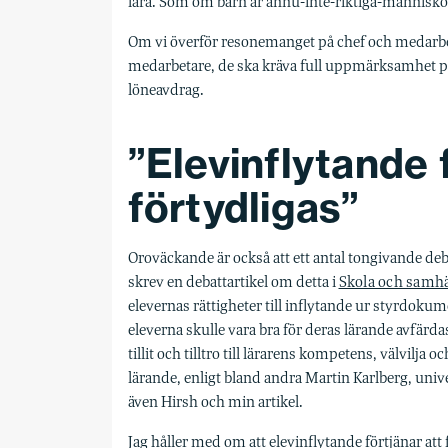
lära. Som om barn är ännu-inte-riktiga-människo
Om vi överför resonemanget på chef och medarbeta
medarbetare, de ska kräva full uppmärksamhet på al
löneavdrag.
”Elevinflytande 
förtydligas”
Oroväckande är också att ett antal tongivande deb
skrev en debattartikel om detta i
Skola och samhä
elevernas rättigheter till inflytande ur styrdoku
eleverna skulle vara bra för deras lärande avfärd
tillit och tilltro till lärarens kompetens, välvilja
lärande, enligt bland andra Martin Karlberg, unive
även Hirsh och min artikel.
Jag håller med om att elevinflytande förtjänar att