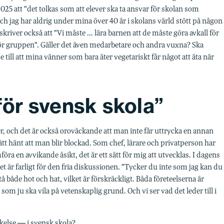
025 att ”det tolkas som att elever ska ta ansvar för skolan som
ch jag har aldrig under mina över 40 år i skolans värld stött på någon
iver också att ”Vi måste ... lära barnen att de måste göra avkall för
a för gruppen”. Gäller det även medarbetare och andra vuxna? Ska
se till att mina vänner som bara äter vegetariskt får något att äta när
 för svensk skola”
ker, och det är också oroväckande att man inte får uttrycka en annan
lätt hänt att man blir blockad. Som chef, lärare och privatperson har
a en avvikande åsikt, det är ett sätt för mig att utvecklas. I dagens
Det är farligt för den fria diskussionen. ”Tycker du inte som jag kan du
tå både hot och hat, vilket är förskräckligt. Båda företeelserna är
 som ju ska vila på vetenskaplig grund. Och vi ser vad det leder till i
else ― i svensk skola?