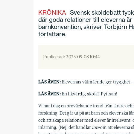
KRÖNIKA
Svensk skoldebatt tycks
där goda relationer till eleverna är
barnkonvention, skriver Torbjörn H
författare.
Publicerad: 2025-09-08 10:44
LÄS ÄVEN:
Elevernas välmående ger trygghet – 
LÄS ÄVEN:
En likvärdig skola? Pyttsan!
Vi har i dag en oroväckande trend från lärare och
forskning. Det går ut på att barn och elever ska l
och att skapa relationer med elever är irrelevant, 
inlärning. (Nej, det handlar
inte
om att eleverna sk