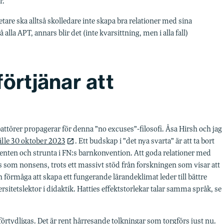
r.
re ska alltså skolledare inte skapa bra relationer med sina
la APT, annars blir det (inte kvarsittning, men i alla fall)
förtjänar att
attörer propagerar för denna ”no excuses”-filosofi. Åsa Hirsh och jag
lle 30 oktober 2023
. Ett budskap i ”det nya svarta” är att ta bort
menten och strunta i FN:s barnkonvention. Att goda relationer med
as som nonsens, trots ett massivt stöd från forskningen som visar att
 och förmåga att skapa ett fungerande lärandeklimat leder till bättre
rsitetslektor i didaktik. Hatties effektstorlekar talar samma språk, se
 förtydligas. Det är rent hårresande tolkningar som torgförs just nu.