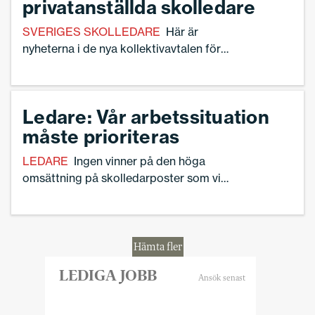
privatanställda skolledare
SVERIGES SKOLLEDARE
Här är
nyheterna i de nya kollektivavtalen för
skolledare inom privata, främst ideella
och idéburna, verksamheter.
Ledare: Vår arbetssituation
måste prioriteras
LEDARE
Ingen vinner på den höga
omsättning på skolledarposter som vi
haft ett bra tag, skriver Ann-Charlotte
Gavelin Rydman, förbundsordförande för
Sveriges Skolledare.
Hämta fler