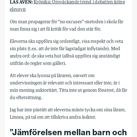
LÄS ÄVEN:
Krönika: Oroväckande trend i debatten kring
elevsyn
Om man propagerar för ”no excuses”-metoden i skola får
man finna sig i att få kritik för vad den står för.
Eleverna ska uppföra sig ordentligt, visa respekt och veta
sin plats (t.ex. att de inte får lagstadgat inflytande). Med
andra ord: de ska veta hut (alltså uppföra sig anständigt
utifrån de regler som gäller).
Att elever ska lyssna på läraren, oavsett om
undervisningen är relevant och intressant eller inte, är i
min mening auktoritärt. Titta inte ut genom fönstret, då får
du eftersittning.
Jag har inte påstått att eleverna måste tycka om sina lärare,
Linnea, på tal om att tillskriva andra åsikter.
”Jämförelsen mellan barn och