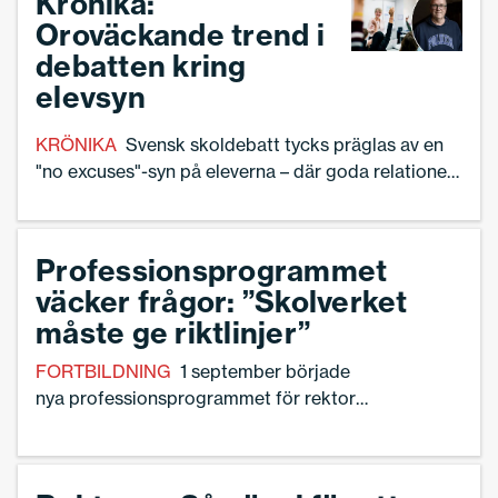
Krönika:
Oroväckande trend i
debatten kring
elevsyn
KRÖNIKA
Svensk skoldebatt tycks präglas av en
"no excuses"-syn på eleverna – där goda relationer
till eleverna är nonsens och det går att strunta i
FN:s barnkonvention, skriver Torbjörn Hanö.
Professionsprogrammet
väcker frågor: ”Skolverket
måste ge riktlinjer”
FORTBILDNING
1 september började
nya professionsprogrammet för rektorer
och lärare att gälla.