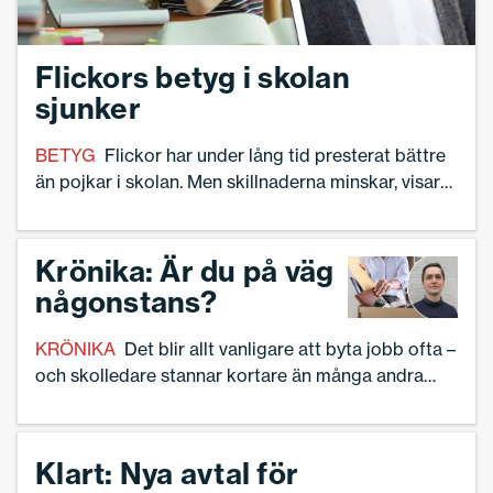
Flickors betyg i skolan
sjunker
BETYG
Flickor har under lång tid presterat bättre
än pojkar i skolan. Men skillnaderna minskar, visar
en ny rapport från Skolverket.
Krönika: Är du på väg
någonstans?
KRÖNIKA
Det blir allt vanligare att byta jobb ofta –
och skolledare stannar kortare än många andra
yrkesgrupper. Ofta på grund av de tuffa
förutsättningarna kring rollen.
Klart: Nya avtal för