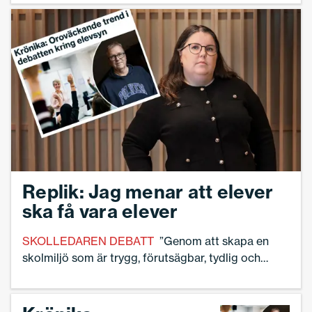
Replik: Jag menar att elever
ska få vara elever
SKOLLEDAREN DEBATT
”Genom att skapa en
skolmiljö som är trygg, förutsägbar, tydlig och
konsekvent skapar vi en miljö där vuxna leder och
är en auktoritet, utan att behöva vara auktoritära i
sitt yrkesutövande”, skriver Linnea Lindquist.