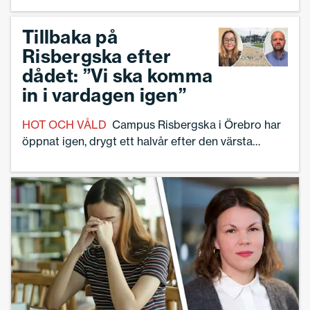
kunskap om vad som krävs för att på
allvar göra skillnad i en verksamhet.
Tillbaka på
Risbergska efter
dådet: ”Vi ska komma
in i vardagen igen”
HOT OCH VÅLD
Campus Risbergska i Örebro har
öppnat igen, drygt ett halvår efter den värsta
masskjutningen i svensk historia.