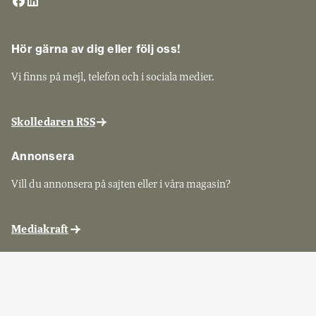
Hör gärna av dig eller följ oss!
Vi finns på mejl, telefon och i sociala medier.
Skolledaren RSS
Annonsera
Vill du annonsera på sajten eller i våra magasin?
Mediakraft
Sveriges Skolledare
Skolledaren ges ut av Sveriges Skolledare, kontakta dem för
prenumerationsärenden.