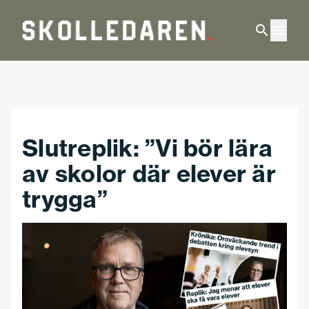
Hoppa till huvudinnehåll
Slutreplik: ”Vi bör lära
av skolor där elever är
trygga”