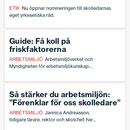
ETIK
Nu öppnar nomineringen till skolledarnas
eget yrkesetiska råd.
Guide: Få koll på
friskfaktorerna
ARBETSMILJÖ
Arbetsmiljöverket och
Myndigheten för arbetsmiljökunskap
lyfter fram en rad friskfaktorer som är
viktiga att ha fokus på för att skapa en
bra arbetsmiljö.
Så stärker du arbetsmiljön:
”Förenklar för oss skolledare”
ARBETSMILJÖ
Jannica Andreasson,
tidigare lärare, rektor och skolchef, har
efter 25 år i skolans värld en stor