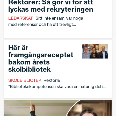
Rektorer: Så gör vi för att
lyckas med rekryteringen
LEDARSKAP
Sitt inte ensam, var noga
med referenser och ha ett trevligt
bemötande. Tre skolledare svarar på
frågan: Vilka är dina bästa råd när det
gäller rekrytering av ny personal?
Här är
framgångsreceptet
bakom årets
skolbibliotek
SKOLBIBLIOTEK
Rektorn:
”Bibliotekskompetensen ska vara en naturlig del i
undervisningen”