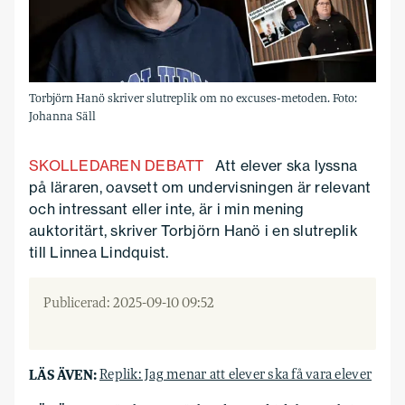
Torbjörn Hanö skriver slutreplik om no excuses-metoden. Foto:
Johanna Säll
SKOLLEDAREN DEBATT
Att elever ska lyssna
på läraren, oavsett om undervisningen är relevant
och intressant eller inte, är i min mening
auktoritärt, skriver Torbjörn Hanö i en slutreplik
till Linnea Lindquist.
Publicerad: 2025-09-10 09:52
LÄS ÄVEN:
Replik: Jag menar att elever ska få vara elever