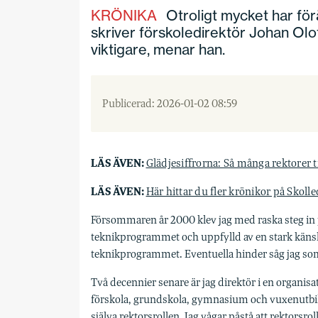
KRÖNIKA
Otroligt mycket har för
skriver förskoledirektör Johan Olof
viktigare, menar han.
Publicerad: 2026-01-02 08:59
LÄS ÄVEN:
Glädjesiffrorna: Så många rektorer tr
LÄS ÄVEN:
Här hittar du fler krönikor på Skoll
Försommaren år 2000 klev jag med raska steg in p
teknikprogrammet och uppfylld av en stark känsla 
teknikprogrammet. Eventuella hinder såg jag s
Två decennier senare är jag direktör i en organisa
förskola, grundskola, gymnasium och vuxenutbildn
själva rektorsrollen. Jag vågar påstå att rektorsroll