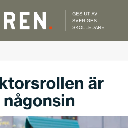
GES UT AV
SVERIGES
SKOLLEDARE
ktorsrollen är
n någonsin