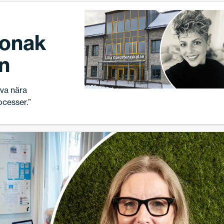
Ronak
n
eva nära
ocesser.”