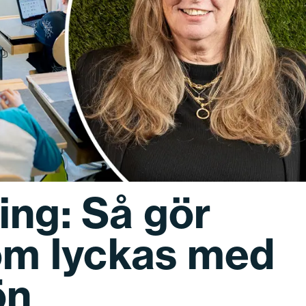
ng: Så gör
om lyckas med
ön