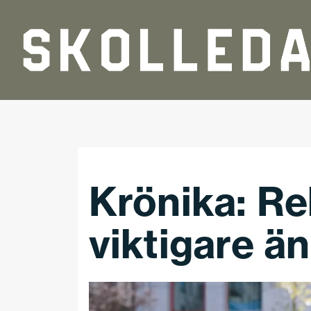
Hoppa till huvudinnehåll
Krönika: Re
viktigare ä