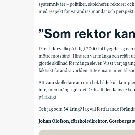
systemnivåer – politiker, skolchefer, rektorer oc
med respekt för varandras mandat och perspekti
”Som rektor kan
Där i Uddevalla på tidigt 2000-tal byggde jag och
mötte motstånd. Hindren var många och rejält ut
gjorde skillnad för många elever. Visst var jag un
faktiskt förändra världen. Inte ensam, men tills
Att vara skolledare är i min bok både kul, komplext
inte, men många gör det. Och allt fler. Kanske ber
på riktigt.
Och jag som 54-åring? Jag vill fortfarande förändr
Johan Olofson, förskoledirektör, Göteborgs s