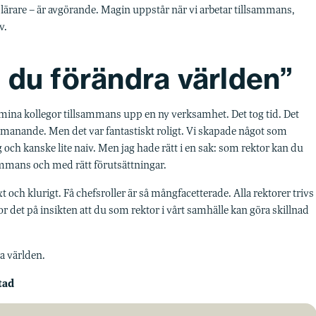
h lärare – är avgörande. Magin uppstår när vi arbetar tillsammans,
v.
 du förändra världen”
 mina kollegor tillsammans upp en ny verksamhet. Det tog tid. Det
manande. Men det var fantastiskt roligt. Vi skapade något som
g och kanske lite naiv. Men jag hade rätt i en sak: som rektor kan du
ammans och med rätt förutsättningar.
 och klurigt. Få chefsroller är så mång­facetterade. Alla rektorer trivs
or det på insikten att du som rektor i vårt samhälle kan göra skillnad
a världen.
tad