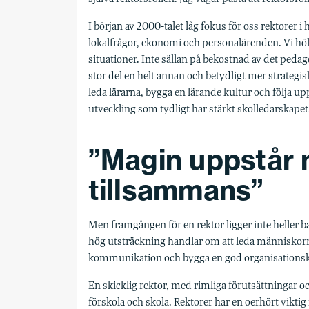
I början av 2000-talet låg fokus för oss rektorer 
lokalfrågor, ekonomi och personal­ärenden. Vi hö
situationer. Inte sällan på bekostnad av det pedag
stor del en helt annan och betydligt mer strategi
leda lärarna, bygga en lärande kultur och följa upp
utveckling som tydligt har stärkt skolledarskapet
”Magin uppstår n
tillsammans”
Men framgången för en rektor ligger inte heller ba
hög utsträckning handlar om att leda människorna. 
kommunikation och bygga en god organisationskult
En skicklig rektor, med rimliga förutsättningar och 
förskola och skola. Rektorer har en oerhört viktig