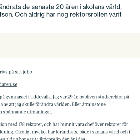
ändrats de senaste 20 åren i skolans värld,
son. Och aldrig har nog rektorsrollen varit
ivs på sitt jobb
edaren.se
å gymnasiet i Uddevalla. Jag var 29 år, nybliven studierektor på
av att jag skulle förändra världen. Eller åtminstone
om spännande utmaningar.
tion med 178 rektorer, och har hunnit vara chef över rektorer för
ing. Otroligt mycket har förändrats, både i skolans värld och i
en aldrig har varit viktigare än den är i dag.