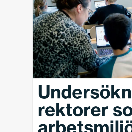
Undersökni
rektorer s
arbetsmilj