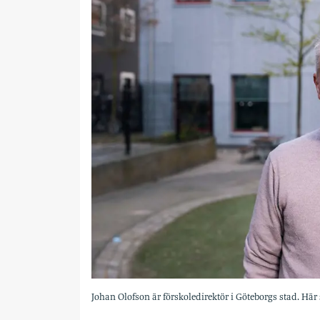
Johan Olofson är förskoledirektör i Göteborgs stad. Här s