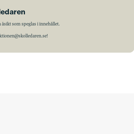
lledaren
 åsikt som speglas i innehållet.
aktionen@skolledaren.se!