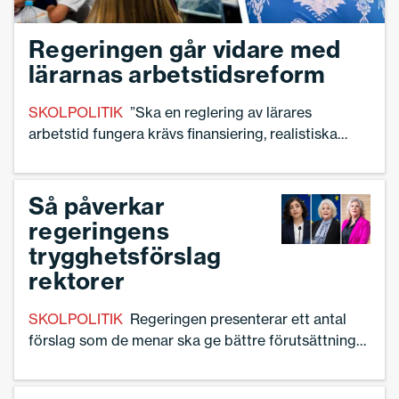
Regeringen går vidare med
lärarnas arbetstidsreform
SKOLPOLITIK
”Ska en reglering av lärares
arbetstid fungera krävs finansiering, realistiska
konsekvensanalyser och respekt för hela skolans
uppdrag”, säger Ann-Charlotte Gavelin Rydman,
förbundsordförande för Sveriges Skolledare.
Så påverkar
regeringens
trygghetsförslag
rektorer
SKOLPOLITIK
Regeringen presenterar ett antal
förslag som de menar ska ge bättre förutsättningar
för studiero och trygghet i skolan.