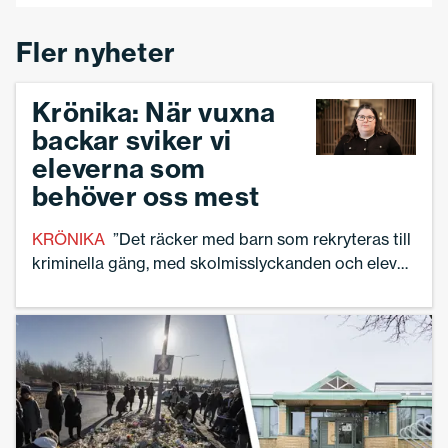
Fler nyheter
Krönika: När vuxna
backar sviker vi
eleverna som
behöver oss mest
KRÖNIKA
”Det räcker med barn som rekryteras till
kriminella gäng, med skolmisslyckanden och elever
som föds in – och fastnar i – utanförskap”, skriver
Linnea Lindquist.