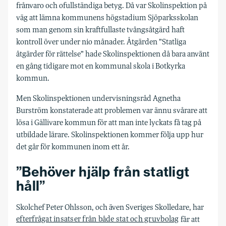
frånvaro och ofullständiga betyg.
Då var Skolinspektion på
väg att lämna kommunens högstadium Sjöparksskolan
som man genom sin kraftfullaste tvångsåtgärd haft
kontroll över under nio månader. Åtgärden ”Statliga
åtgärder för rättelse” hade Skolinspektionen då bara använt
en gång tidigare mot en kommunal skola i Botkyrka
kommun.
Men Skolinspektionen undervisningsråd Agnetha
Burström konstaterade att problemen var ännu svårare att
lösa i Gällivare kommun för att man inte lyckats få tag på
utbildade lärare. Skolinspektionen kommer följa upp hur
det går för kommunen inom ett år.
”Behöver hjälp från statligt
håll”
Skolchef Peter Ohlsson, och även Sveriges Skolledare, har
efterfrågat insatser från både stat och gruvbolag
får att