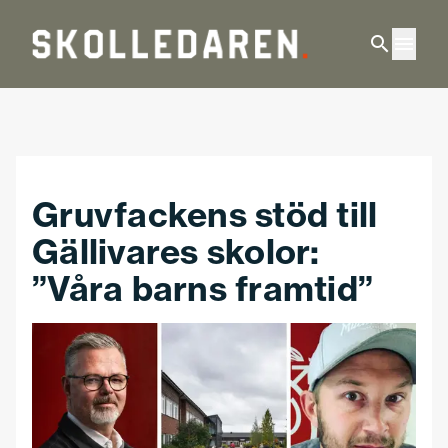
Hoppa till huvudinnehåll
Gruvfackens stöd till
Gällivares skolor:
”Våra barns framtid”