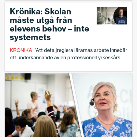
Krönika: Skolan
måste utgå från
elevens behov – inte
systemets
KRÖNIKA
”Att detaljreglera lärarnas arbete innebär
ett underkännande av en professionell yrkeskårs
förmåga att leda sig själva, tillsammans med sin
rektor”, skriver Torbjörn Hanö.