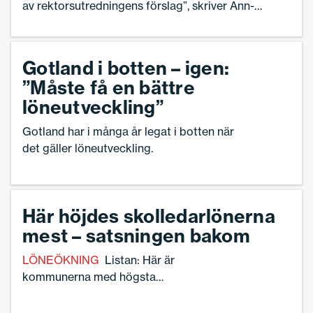
av rektorsutredningens förslag”, skriver Ann-
Charlotte Gavelin Rydman, förbundsordförande
Sveriges Skolledare.
Gotland i botten – igen:
”Måste få en bättre
löneutveckling”
Gotland har i många år legat i botten när
det gäller löneutveckling.
Här höjdes skolledarlönerna
mest – satsningen bakom
LÖNEÖKNING
Listan: Här är
kommunerna med högsta
löneutvecklingen 2025.