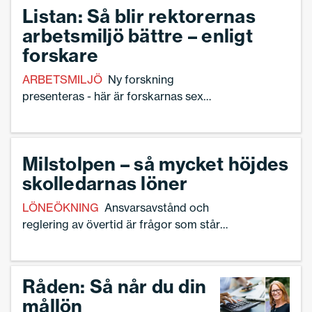
Listan: Så blir rektorernas
arbetsmiljö bättre – enligt
forskare
ARBETSMILJÖ
Ny forskning
presenteras - här är forskarnas sex
förslag på åtgärder för en hållbar
arbetssituation.
Milstolpen – så mycket höjdes
skolledarnas löner
LÖNEÖKNING
Ansvarsavstånd och
reglering av övertid är frågor som står
högt på agendan.
Råden: Så når du din
mållön