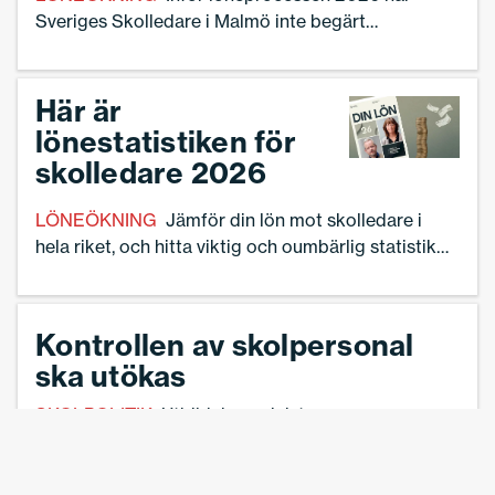
Sveriges Skolledare i Malmö inte begärt
traditionella förhandlingar – så gör de istället.
Här är
lönestatistiken för
skolledare 2026
LÖNEÖKNING
Jämför din lön mot skolledare i
hela riket, och hitta viktig och oumbärlig statistik
inför din löneförhandling.
Kontrollen av skolpersonal
ska utökas
SKOLPOLITIK
Utbildningsministern:
”Tuffare bakgrundskontroller på vuxna i
skolan”