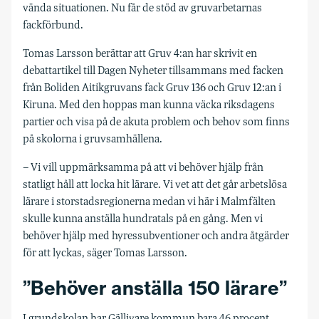
vända situationen. Nu får de stöd av gruvarbetarnas
fackförbund.
Tomas Larsson berättar att Gruv 4:an har skrivit en
debattartikel till Dagen Nyheter tillsammans med facken
från Boliden Aitikgruvans fack Gruv 136 och Gruv 12:an i
Kiruna. Med den hoppas man kunna väcka riksdagens
partier och visa på de akuta problem och behov som finns
på skolorna i gruvsamhällena.
– Vi vill uppmärksamma på att vi behöver hjälp från
statligt håll att locka hit lärare. Vi vet att det går arbetslösa
lärare i storstadsregionerna medan vi här i Malmfälten
skulle kunna anställa hundratals på en gång. Men vi
behöver hjälp med hyressubventioner och andra åtgärder
för att lyckas, säger Tomas Larsson.
”Behöver anställa 150 lärare”
I grundskolan har Gällivare kommun bara 46 procent