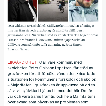
Peter Ohlsson (t.v), skolchef i Gällivare kommun, har efterfrågat
insatser från stat och gruvbolag för att stötta välfärden i
gruvsamhällena. Nu får han stöd av gruvfacken. Till höger: Tomas
Larsson, ordförande i Gruv 4:an. I mitten Sjöparksskolan i
Gällivare som står inför tuffa utmaningar. Foto: Simon
Eliasson/Privat
LIKVÄRDIGHET
Gällivare kommun, med
skolchefen Peter Ohlsson i spetsen, får stöd av
gruvfacken för att försöka vända den krisartade
situationen för kommunens förskolor och skolor.
– Majoriteten i gruvfacken är uppvuxna på orten
så vi vill självklart hjälpa till med det här. Det är
vår och våra barns framtid och hela Malmfältens
överlevnad som påverkas av problemen som