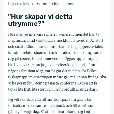
helt enkelt lite utrymme att hitta lugnet.
”Hur skapar vi detta
utrymme?”
Nu råkar jag inte vara så hetsig generellt men det har, ta
mig tusan, alltid varit totalt smockfullt i huvudet. Av stort
och smått. Glöm inte att omförhandla toapappers-avtalet,
kul att Liselott i sjuan satt och skrattade med kompisarna i
dag på rasten, hur ska samverkan läggas upp imorgon
bitti, vad var det nu jag lovade elevrådet, har vi glömt
någons femtioårsdag, varför går det inte bra för Pelles
tyskagrupp, rekryteringen måste gå i mål innan fredag, ska
vi ha perspektiv-tema på nästa konferens. Lyxen att få
tänka lite fritt, lite stort och lite hoppfullt är underbart.
Jag vill skänka detta till min kompis, som gärna får
fortsätta med ensamresorna ändå, och till er alla som
tjänstgör varje dag. Så att ni också orkar ta tag i nästa