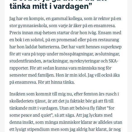
tänka mitt i vardagen”
Jag har en kompis, en gammal kollega, som är rektor på en
stor gymnasieskola, som varje år åker på en ensamresa.
Precis innan maj-hetsen startar drar hon iväg. Ensam med
en bok i en solstol, på en promenad eller på en restaurang
har hon laddat batterierna. Det har varit hennes superknep
för att vara på topp under mösspåtagningar, avslutningar,
studentfiranden, avtackningar, nyrekryteringar och SKA-
rapporter. För att sedan kunna vara människa nog för
semester med familjen. Hon är min idol. Jag vill också åka
på ensamresa. För att hinna tänka.
Insikten som kommit till mig nu, efter femton års rusch i
skollederiets tjänst, är att det ju faktiskt bör gå att få till
tänkande mitt i vardagen. Utan att behöva fly fältet ”for
some peace and quiet”, så att säga. Att jag lyckats med
denna insikt, som många människor klarar av alldeles utan
ett lyxigt stipendium men som jag aldrig har klarat, är nog