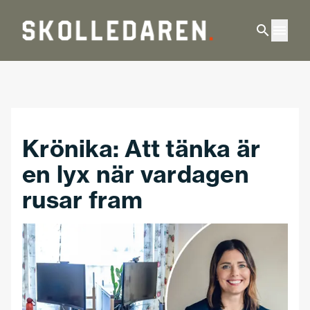
Hoppa till huvudinnehåll
Krönika: Att tänka är
en lyx när vardagen
rusar fram