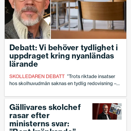
Debatt: Vi behöver tydlighet i
uppdraget kring nyanländas
lärande
SKOLLEDAREN DEBATT
”Trots riktade insatser
hos skolhuvudmän saknas en tydlig redovisning –
och tydliga mål”, skriver skolledaren Thony
Kankare.
Gällivares skolchef
rasar efter
ministerns svar: