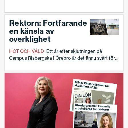
skolmisslyckanden och elever som föds
in – och fastnar i – utanförskap”, skriver
Linnea Lindquist.
Rektorn: Fortfarande
en känsla av
overklighet
HOT OCH VÅLD
Ett år efter skjutningen på
Campus Risbergska i Örebro är det ännu svårt för
sfi-rektorn Mattias Molin att ta in vad som hände.