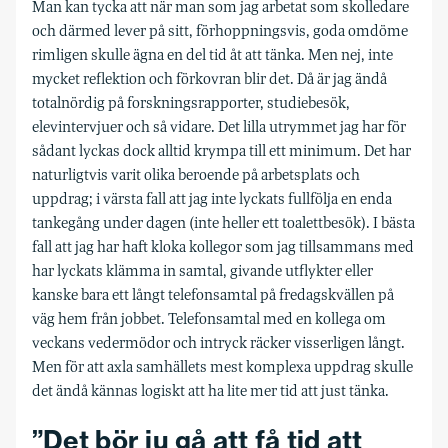
Man kan tycka att när man som jag arbetat som skolledare
och därmed lever på sitt, förhoppningsvis, goda omdöme
rimligen skulle ägna en del tid åt att tänka. Men nej, inte
mycket reflektion och förkovran blir det. Då är jag ändå
totalnördig på forskningsrapporter, studiebesök,
elevintervjuer och så vidare. Det lilla utrymmet jag har för
sådant lyckas dock alltid krympa till ett minimum. Det har
naturligtvis varit olika beroende på arbetsplats och
uppdrag; i värsta fall att jag inte lyckats fullfölja en enda
tankegång under dagen (inte heller ett toalettbesök). I bästa
fall att jag har haft kloka kollegor som jag tillsammans med
har lyckats klämma in samtal, givande utflykter eller
kanske bara ett långt telefonsamtal på fredagskvällen på
väg hem från jobbet. Telefonsamtal med en kollega om
veckans vedermödor och intryck räcker visserligen långt.
Men för att axla samhällets mest komplexa uppdrag skulle
det ändå kännas logiskt att ha lite mer tid att just tänka.
”Det bör ju gå att få tid att