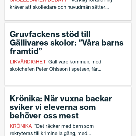
kräver att skolledare och huvudmän sätter
undervisning och professionellt ansvar i centrum”,
skriver Helena Wallberg och Maja Lindqvist, leg
gymnasielärare och skolutvecklare.
Gruvfackens stöd till
Gällivares skolor: ”Våra barns
framtid”
LIKVÄRDIGHET
Gällivare kommun, med
skolchefen Peter Ohlsson i spetsen, får
stöd av gruvfacken för att försöka vända
den krisartade situationen för
kommunens förskolor och skolor.
Krönika: När vuxna backar
sviker vi eleverna som
behöver oss mest
KRÖNIKA
”Det räcker med barn som
rekryteras till kriminella gäng, med