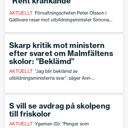
”Rent kränkande”
AKTUELLT
Förvaltningschefen Peter Olsson i
Gällivare rasar mot utbildningsminister Simona
Mohamssons (L) svar i en interpellationsdebatt
riksdagen kring den akuta skolsituationen i
Malmfälten.
Skarp kritik mot ministern
efter svaret om Malmfältens
skolor: ”Beklämd”
AKTUELLT
”Jag blir beklämd av
utbildningsministerns svar”, säger Ann-
Charlotte Gavelin Rydman,
förbundsordförande Sveriges
Skolledare.
S vill se avdrag på skolpeng
till friskolor
AKTUELLT
Ygeman (S): ”Pengar som