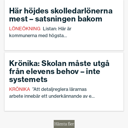
Här höjdes skolledarlönerna
mest – satsningen bakom
LÖNEÖKNING
Listan: Här är
kommunerna med högsta
löneutvecklingen 2025.
Krönika: Skolan måste utgå
från elevens behov – inte
systemets
KRÖNIKA
”Att detaljreglera lärarnas
arbete innebär ett underkännande av en
professionell yrkeskårs förmåga att leda
sig själva, tillsammans med sin rektor”,
skriver Torbjörn Hanö.
Hämta fler