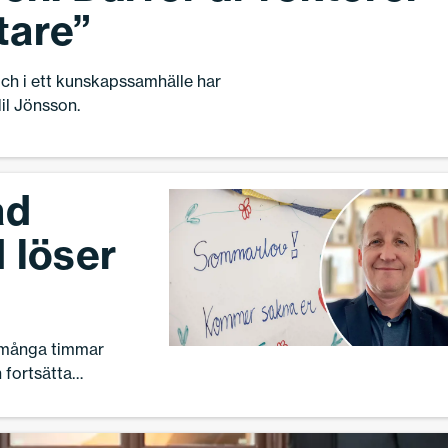
tare”
och i ett kunskapssamhälle har
il Jönsson.
ad
 löser
r många timmar
n fortsätta
 i grunden
xisterar”, skriver