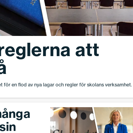
reglerna att
å
för en flod av nya lagar och regler för skolans verksamhet.
 många
sin