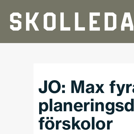
Hoppa till huvudinnehåll
JO: Max fyr
planeringsd
förskolor