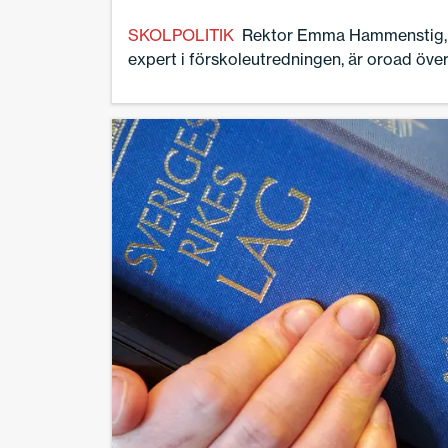
SKOLPOLITIK
Rektor Emma Hammenstig, 
expert i förskoleutredningen, är oroad öve
barngruppernas storlek.