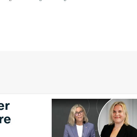
er
re