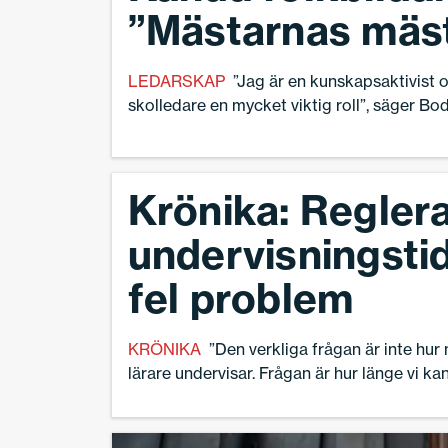
”Mästarnas mäs
LEDARSKAP
”Jag är en kunskapsaktivist 
skolledare en mycket viktig roll”, säger Bod
Krönika: Regler
undervisningstid
fel problem
KRÖNIKA
”Den verkliga frågan är inte hu
lärare undervisar. Frågan är hur länge vi ka
organisera skolan utifrån ett arbetsår som
skapades för ett samhälle som inte längre e
Peter Heddelin, skolchef.