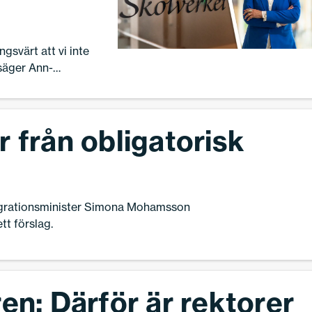
gsvärt att vi inte
säger Ann-
ande för Sveriges
 från obligatorisk
tegrationsminister Simona Mohamsson
tt förslag.
en: Därför är rektorer