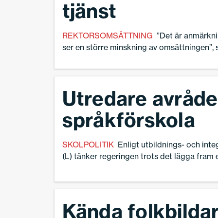
tjänst
REKTORSOMSÄTTNING
”Det är anmärknin
ser en större minskning av omsättningen”, 
Charlotte Gavelin Rydman, förbundsordför
Skolledare.
Utredare avråder
språkförskola
SKOLPOLITIK
Enligt utbildnings- och in
(L) tänker regeringen trots det lägga fram e
Kända folkbildar