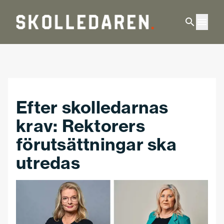
Hoppa till huvudinnehåll
Efter skolledarnas
krav: Rektorers
förutsättningar ska
utredas