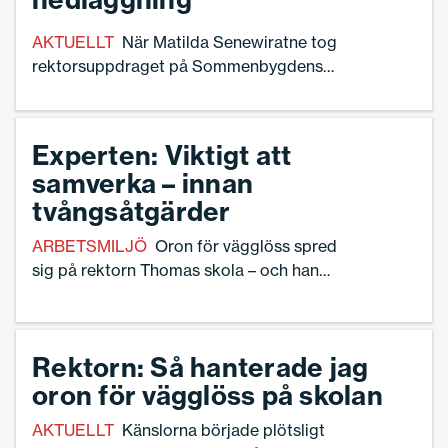
AKTUELLT
När Matilda Senewiratne tog
rektorsuppdraget på Sommenbygdens
folkhögskola i Tranås fick hon vända upp och ned
på allt för att hitta besparingar, alternativet var
konkurs. – Vi har gått igenom ett stålbad men har
Experten: Viktigt att
vänt det här nu, säger hon.
samverka – innan
tvångsåtgärder
ARBETSMILJÖ
Oron för vägglöss spred
sig på rektorn Thomas skola – och han
behövde agera. Så här säger Anders
Forsell, expert på arbetsmiljöfrågor hos
Sveriges Skolledare, om hur rektorn
Rektorn: Så hanterade jag
Thomas hanterade personalens oro för
oron för vägglöss på skolan
vägglöss.
AKTUELLT
Känslorna började plötsligt