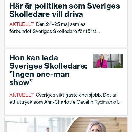
Här är politiken som Sveriges
Rydman, ordförande i Sveriges
Skolledare vill driva
Skolledare.
AKTUELLT
Den 24–25 maj samlas
förbundet Sveriges Skolledare för första
gången till kongress på Rönneberga
Konferens i Stockholm. Nu ska
byggstenar läggas för skolledare och
Hon kan leda
hela skolans framtid.
Sveriges Skolledare:
”Ingen one-man
show”
AKTUELLT
Sveriges viktigaste chefsjobb. Det är
ett uttryck som Ann-Charlotte Gavelin Rydman ofta
återkommer till när hon talar om jobbet som
skolledare. Nu föreslår en enig valberedning att hon
ska bli ordförande för Sveriges Skolledare när
förbundet samlas till sin allra första kongress. – Det