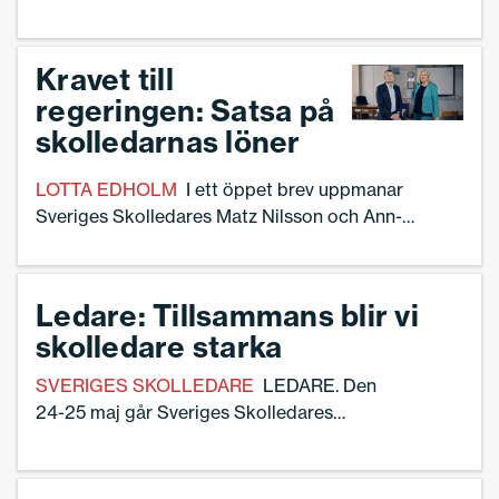
ledares framtida styrelse, inför förbundets
kongress 24-25 maj.
Kravet till
regeringen: Satsa på
skolledarnas löner
LOTTA EDHOLM
I ett öppet brev uppmanar
Sveriges Skolledares Matz Nilsson och Ann-
Charlotte Gavelin Rydman regeringen att införa ett
skolledarlönelyft. ”Skolledares ansvar har aldrig
varit större än nu”, skriver förbundsordförandena i
Ledare: Tillsammans blir vi
brevet.
skolledare starka
SVERIGES SKOLLEDARE
LEDARE. Den
24-25 maj går Sveriges Skolledares
kongress av stapeln. ”Det är tillsammans
som vi blir starka och kan få saker att
hända”, skriver Ann-Charlotte Gavelin