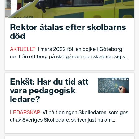
Rektor åtalas efter skolbarns
död
AKTUELLT
I mars 2022 föll en pojke i Göteborg
ner från ett berg på skolgården och skadade sig så
svårt att han senare avled. Nu åtalas rektorn
misstänkt för arbetsmiljöbrott genom vållande till
annans död, uppger Åklagarmyndigheten.
Enkät: Har du tid att
vara pedagogisk
ledare?
LEDARSKAP
Vi på tidningen Skolledaren, som ges
ut av Sveriges Skolledare, skriver just nu om
pedagogiskt ledarskap – och hur möjligheterna ser
ut att hinna prioritera det. Vi vill därför ha med dina