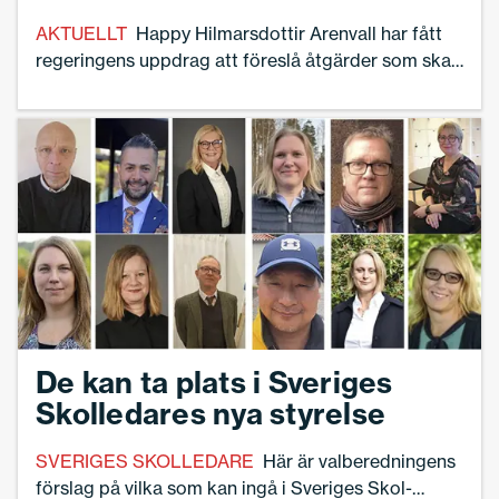
AKTUELLT
Happy Hilmarsdottir Arenvall har fått
regeringens uppdrag att föreslå åtgärder som ska
förbättra tryggheten och studieron i Sveriges
skolor. Hon är van vid svåra uppdrag och räds inte
dålig stämning. – I bland måste man våga lyfta det
som verkligen är ett problem i skolan. Jag sätter
alltid barnens behov främst och är lojal med mitt
uppdrag, säger hon.
De kan ta plats i Sveriges
Skolledares nya styrelse
SVERIGES SKOLLEDARE
Här är valberedningens
förslag på vilka som kan ingå i Sveriges Skol­