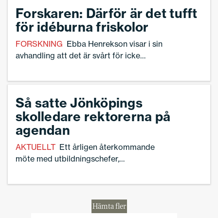
erfarenheter som skolledare. Svara gärna på vår
Forskaren: Därför är det tufft
enkät. Stort tack för att du tar dig tid!
för idéburna friskolor
FORSKNING
Ebba Henrekson visar i sin
avhandling att det är svårt för icke
vinstdrivande friskolor att lyckas i
Sverige. Nu vill hon slå ett slag för
civilsamhällesorganisationer och
Så satte Jönköpings
samtidigt nyansera debatten om
skolledare rektorerna på
friskolor.
agendan
AKTUELLT
Ett årligen återkommande
möte med utbildningschefer,
förvaltningschefer, stadsdirektör,
kommunalråd, oppositionsråd och
nämndordförande. Det är en av de saker
som Sveriges Skolledare i Jönköping
Hämta fler
fått till stånd efter ett turbulent år.