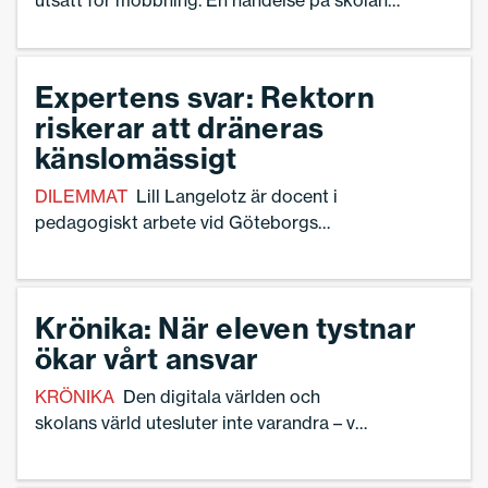
utsatt för mobbning. En händelse på skolan
resulterade i att pojkens mamma uttalade ett
dödshot mot en av förövarna – och polisanmäldes.
Niclas stöttade sedan mamman i processen och
Expertens svar: Rektorn
ställer sig nu frågan: var går gränsen för rektorns
riskerar att dräneras
personliga engagemang?
känslomässigt
DILEMMAT
Lill Langelotz är docent i
pedagogiskt arbete vid Göteborgs
universitet och forskar om rektorers
emotionsarbete. Hon ser en risk att
rektor Niclas dräneras känslomässigt av
Krönika: När eleven tystnar
sin omsorg om en elev och hans familj.
ökar vårt ansvar
KRÖNIKA
Den digitala världen och
skolans värld utesluter inte varandra – vi
vuxna i skolan måste förstå bägge två,
skriver Daria Ramzi, skolledare i