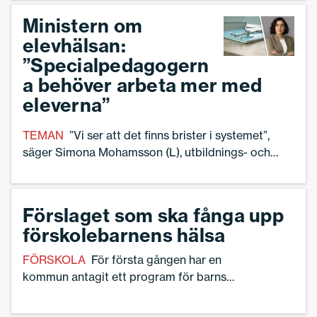
hem eller sin korrespondens.”
Ministern om
elevhälsan:
”Specialpedagogern
a behöver arbeta mer med
eleverna”
TEMAN
”Vi ser att det finns brister i systemet”,
säger Simona Mohamsson (L), utbildnings- och
integrationsminister.
Förslaget som ska fånga upp
förskole­barnens hälsa
FÖRSKOLA
För första gången har en
kommun antagit ett program för barns
välmående redan på förskolenivå. I
Stockholms stad satsar politiken på