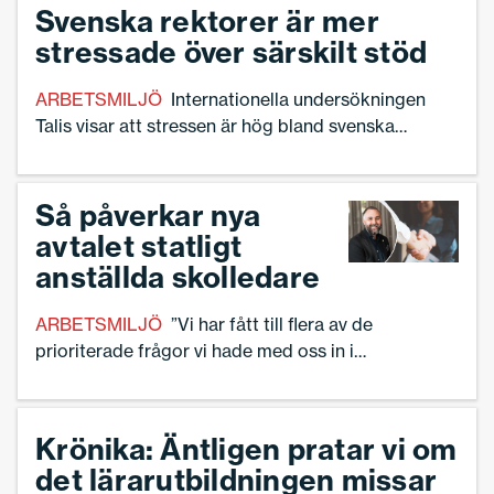
Svenska rektorer är mer
stressade över särskilt stöd
ARBETSMILJÖ
Internationella undersökningen
Talis visar att stressen är hög bland svenska
rektorer - men trots det trivs de i yrket.
Så påverkar nya
avtalet statligt
anställda skolledare
ARBETSMILJÖ
”Vi har fått till flera av de
prioriterade frågor vi hade med oss in i
förhandlingarna”, säger Johan Bäck,
chefsförhandlare vid Sveriges Skolledare.
Krönika: Äntligen pratar vi om
det lärarutbildningen missar