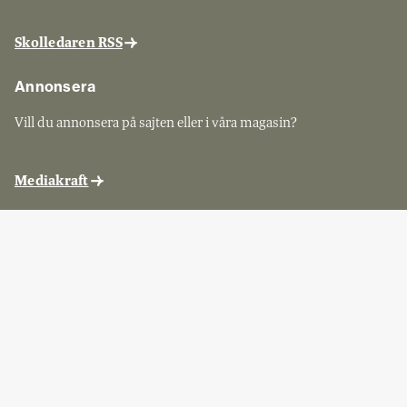
Skolledaren RSS
Annonsera
Vill du annonsera på sajten eller i våra magasin?
Mediakraft
Sveriges Skolledare
Skolledaren ges ut av Sveriges Skolledare, kontakta dem för
prenumerationsärenden.
Kontakta Sveriges Skolledare