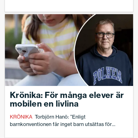
ledare?
Krönika: För många elever är
mobilen en livlina
KRÖNIKA
Torbjörn Hanö: ”Enligt
barnkonventionen får inget barn utsättas för
olagliga ingripanden i sitt privat- och familjeliv, sitt