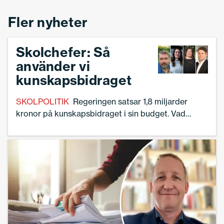
Fler nyheter
Skolchefer: Så
använder vi
kunskapsbidraget
SKOLPOLITIK
Regeringen satsar 1,8 miljarder
kronor på kunskapsbidraget i sin budget. Vad
betyder förstärkningen för svensk skola?
Skolledaren har frågat fem skolansvariga i
Huddinge, Jönköping, Luleå, Botkyrka och Umeå.