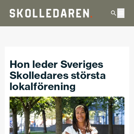
Hoppa till huvudinnehåll
Hon leder Sveriges
Skolledares största
lokalförening