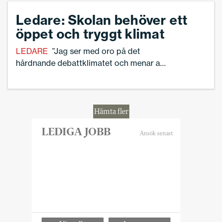
barnhälsoteam.
Ledare: Skolan behöver ett
öppet och tryggt klimat
LEDARE
”Jag ser med oro på det
hårdnande debattklimatet och menar att
vi inom skolan har ett extra stort ansvar
för att själva föregå med gott exempel”,
skriver Ann-Charlotte Gavelin Rydman,
förbundsordförande för Sveriges
Hämta fler
Skolledare.