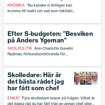
KRÖNIKA
”Nu kanske vi äntligen kan
komma till insikt om vad som faktiskt
kännetecknar bra undervisning”, skriver
Linnea Lindquist, skolledare och
fristående debattör.
Efter S-budgeten: ”Besviken
på Anders Ygeman”
SKOLPOLITIK
Ann-Charlotte Gavelin
Rydman, förbundsordförande för
Sveriges Skolledare, reagerar på
avsaknaden av skolledare i satsningarna.
Skolledare: Här är
det bästa rådet jag
har fått som chef
ENKÄT
Fyra skolledare svarar på frågan: Vilket är
det bästa råd du har fått från en annan chef eller