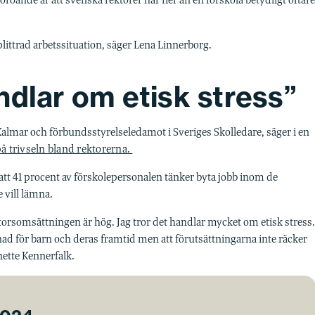
oroande är att svenska rektorer har fler än en förskola betydligt oftare
littrad arbetssituation, säger Lena Linnerborg.
ndlar om etisk stress”
 Kalmar och förbundsstyrelseledamot i Sveriges Skolledare, säger i en
på trivseln bland rektorerna.
 att 41 procent av förskolepersonalen tänker byta jobb inom de
 vill lämna.
ktorsomsättningen är hög. Jag tror det handlar mycket om etisk stress.
lnad för barn och deras framtid men att förutsättningarna inte räcker
eanette Kennerfalk.