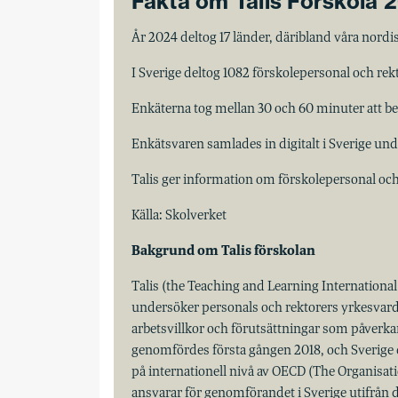
Fakta om Talis Förskola 
År 2024 deltog 17 länder, däribland våra nord
I Sverige deltog 1082 förskolepersonal och rekt
Enkäterna tog mellan 30 och 60 minuter att be
Enkätsvaren samlades in digitalt i Sverige un
Talis ger information om förskolepersonal och 
Källa: Skolverket
Bakgrund om Talis förskolan
Talis (the Teaching and Learning International
undersöker personals och rektorers yrkesvarda
arbetsvillkor och förutsättningar som påverk
genomfördes första gången 2018, och Sverige d
på internationell nivå av OECD (The Organisa
ansvarar för genomförandet i Sverige utifrån d