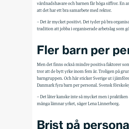
vårdnadshavare och barnen får höga siffror. En an
att det har ett bra samarbete med rektor.
– Det är mycket positivt. Det tyder på bra organis
tradition att jobba i organiserade arbetslag som g
Fler barn per pe
Men det finns också mindre positiva faktorer s
tror att de bytt yrke inom fem år. Troligen på gru
barngruppen. Och här sticker Sverige ut i jämföre
Danmark fyra barn per personal. Svensk förskolep
– Det låter kanske inte så mycket men i praktiken ä
många lämnar yrket, säger Lena Linnerborg.
Brist på persona