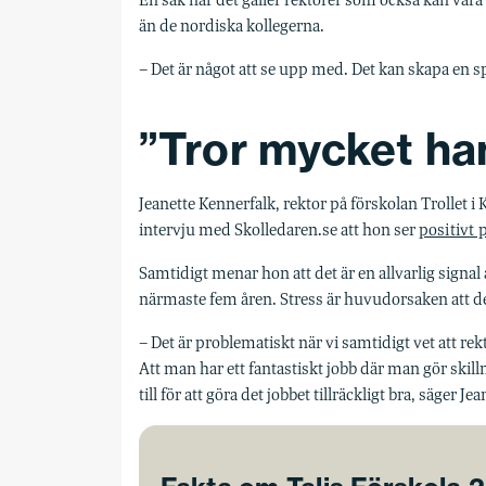
En sak när det gäller rektorer som också kan vara 
än de nordiska kollegerna.
– Det är något att se upp med. Det kan skapa en sp
”Tror mycket ha
Jeanette Kennerfalk, rektor på förskolan Trollet i
intervju med Skolledaren.se att hon ser
positivt 
Samtidigt menar hon att det är en allvarlig signal
närmaste fem åren. Stress är huvudorsaken att de
– Det är problematiskt när vi samtidigt vet att re
Att man har ett fantastiskt jobb där man gör skil
till för att göra det jobbet tillräckligt bra, säger J