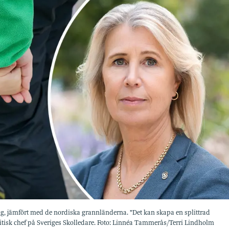
sig, jämfört med de nordiska grannländerna. ”Det kan skapa en splittrad
litisk chef på Sveriges Skolledare. Foto: Linnéa Tammerås/Terri Lindholm