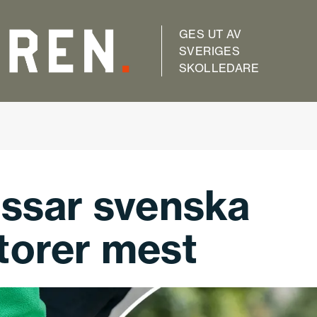
GES UT AV
SVERIGES
SKOLLEDARE
essar svenska
torer mest