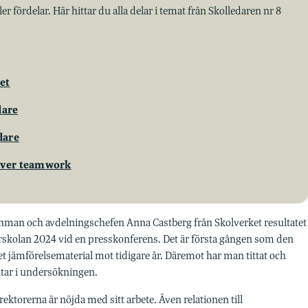
r fördelar. Här hittar du alla delar i temat från Skolledaren nr 8
et
dare
dare
höver teamwork
enman och avdelningschefen Anna Castberg från Skolverket resultatet
rskolan 2024 vid en presskonferens. Det är första gången som den
t jämförelsematerial mot tidigare år. Däremot har man tittat och
tar i undersökningen.
rektorerna är nöjda med sitt arbete. Även relationen till