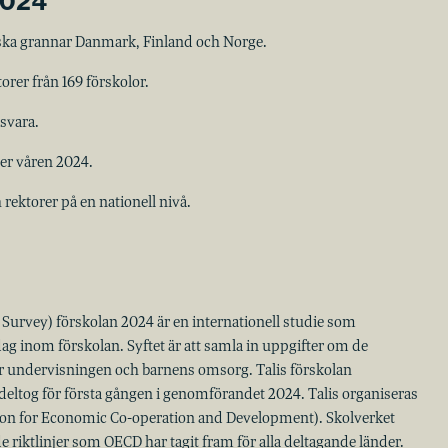
2024
iska grannar Danmark, Finland och Norge.
orer från 169 förskolor.
svara.
der våren 2024.
rektorer på en nationell nivå.
 Survey) förskolan 2024 är en internationell studie som
g inom förskolan. Syftet är att samla in uppgifter om de
ar undervisningen och barnens omsorg. Talis förskolan
eltog för första gången i genomförandet 2024. Talis organiseras
tion for Economic Co-operation and Development). Skolverket
e riktlinjer som OECD har tagit fram för alla deltagande länder.