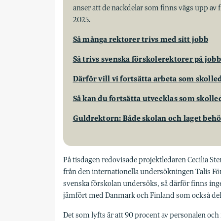
anser att de nackdelar som finns vägs upp av fle
2025.
Så många rektorer trivs med sitt jobb
Så trivs svenska förskolerektorer på jobb
Därför vill vi fortsätta arbeta som skolle
Så kan du fortsätta utvecklas som skolle
Guldrektorn: Både skolan och laget be
På tisdagen redovisade projektledaren Cecilia St
från den internationella undersökningen Talis Fö
svenska förskolan undersöks, så därför finns inge
jämfört med Danmark och Finland som också del
Det som lyfts är att 90 procent av personalen och 