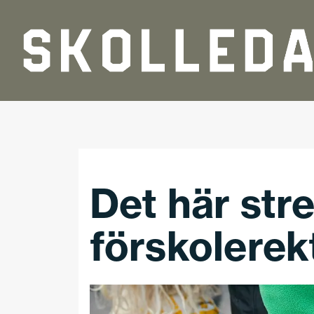
Hoppa till huvudinnehåll
Det här str
förskolerek