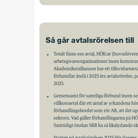
Så går avtalsrörelsen till
Totalt finns sex avtal, HÖK:ar (huvudöv
arbetsgivareorganisationer inom kommunal
Akademikeralliansen har ett tillsvidarea
förhandlar ändå i 2025 års avtalsrörelse, p
2025.
Gemensamt för samtliga förbund inom sekt
villkorsavtal där ett antal av yrkandena 
förhandlingsbordet som rör AB, att det up
sektorn. Vad gäller förhandlingarna på HÖK
Samtidigt önskar SKR ha så likalydande skr
Starten på avtalsrörelsen 2025 blir dagen