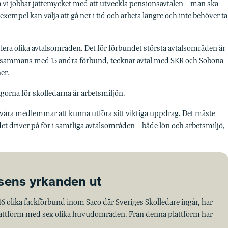
å vi jobbar jättemycket med att utveckla pensionsavtalen – man ska
l exempel kan välja att gå ner i tid och arbeta längre och inte behöver ta
 flera olika avtalsområden. Det för förbundet största avtalsområden är
illsammans med 15 andra förbund, tecknar avtal med SKR och Sobona
er.
rågorna för skolledarna är arbetsmiljön.
r våra medlemmar att kunna utföra sitt viktiga uppdrag. Det måste
t driver på för i samtliga avtalsområden – både lön och arbetsmiljö,
sens yrkanden ut
 olika fackförbund inom Saco där Sveriges Skolledare ingår, har
k plattform med sex olika huvudområden. Från denna plattform har