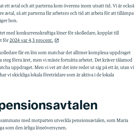
nat ett avtal och att parterna kom överens inom utsatt tid. Vi är också
re avtal, så att parterna får arbetsro och tid att arbeta för att tillämpa
säger hon.
tet med konkurrenskraftiga löner för skolledare, kopplat till
t för
2024 var 4,3 procent.
tt skolledare får en lön som matchar det alltmer komplexa uppdraget
a steg förra året, men vi måste fortsätta arbetet. Det kräver tålamod
tcha uppdraget. Men vi vet att det inte reder ut sig på ett år, utan vi
 vi skickliga lokala företrädare som är aktiva i de lokala
 pensionsavtalen
tillsammans med motparten utveckla pensionsavtalen, som Maria
iga som den årliga löneöversynen.