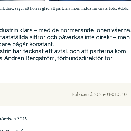
ledare, säger att hon är glad att parterna inom industrin enats. Foto: Adobe
ndustrin klara – med de normerande lönenivåerna.
fastställda siffror och påverkas inte direkt – men
dare pågår konstant.
ustrin har tecknat ett avtal, och att parterna kom
ia Andrén Bergström, förbundsdirektör för
Publicerad: 2025-04-01 21:40
srörelsen 2025
teg på vägen”