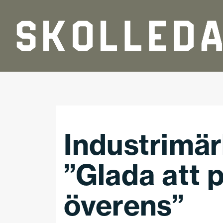
Hoppa till huvudinnehåll
Industrimärk
”Glada att 
överens”