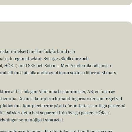
erenskommelser) mellan fackförbund och
 och regional sektor. Sveriges Skolledare och
vtal, HÖK-T, med SKR och Sobona. Men Akademikeralliansen
arallellt med att alla andra avtal inom sektorn löper ut 31 mars
orn är bl.a bilagan Allmänna bestämmelser, AB, en form av
hör hemma. De mest komplexa förhandlingarna sker som regel vid
pfattas mer komplext beror på att där omfattas samtliga parter på
-T så sker detta helt separerat från övriga parters HÖK:ar.
ivningar som möjligt i sina avtal.
s växlande av yrkanden, därefter inleds förhandlingarna med