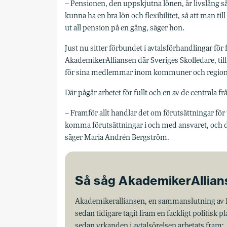
– Pensionen, den uppskjutna lönen, är livslång s
kunna ha en bra lön och flexibilitet, så att man til
ut all pension på en gång, säger hon.
Just nu sitter förbundet i avtalsförhandlingar för
AkademikerAlliansen där Sveriges Skolledare, t
för sina medlemmar inom kommuner och region
Där pågår arbetet för fullt och en av de centrala f
– Framför allt handlar det om förutsättningar fö
komma förutsättningar i och med ansvaret, och de
säger Maria Andrén Bergström.
Så såg AkademikerAllian
Akademikeralliansen, en sammanslutning av 16
sedan tidigare tagit fram en fackligt politis
sedan yrkanden i avtalsörelsen arbetats fram: