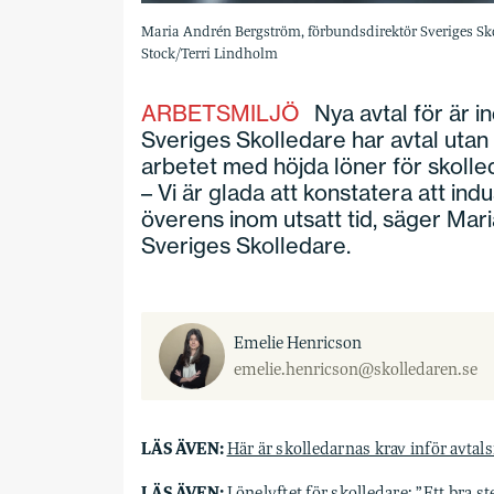
Maria Andrén Bergström, förbundsdirektör Sveriges Skol
Stock/Terri Lindholm
ARBETSMILJÖ
Nya avtal för är i
Sveriges Skolledare har avtal utan 
arbetet med höjda löner för skolle
– Vi är glada att konstatera att ind
överens inom utsatt tid, säger Mar
Sveriges Skolledare.
Emelie Henricson
emelie.henricson@skolledaren.se
LÄS ÄVEN:
Här är skolledarnas krav inför avtal
LÄS ÄVEN:
Lönelyftet för skolledare: ”Ett bra s