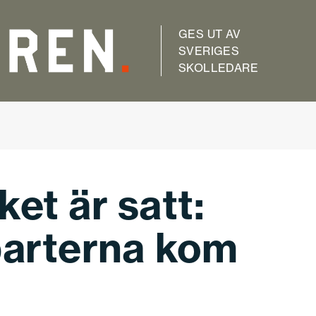
GES UT AV
SVERIGES
SKOLLEDARE
et är satt:
parterna kom