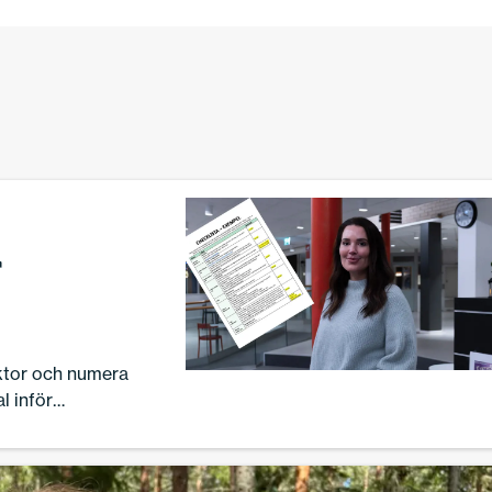
r
ektor och numera
l inför