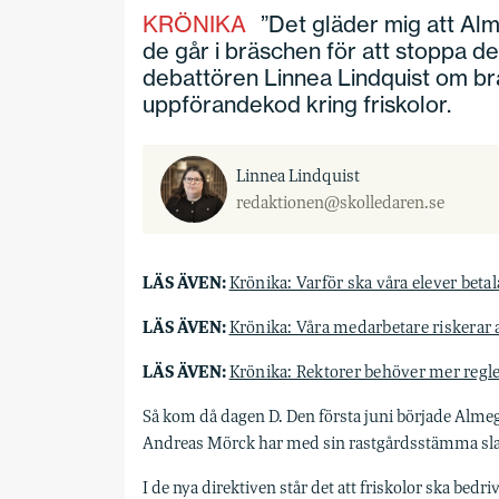
KRÖNIKA
”Det gläder mig att Alme
de går i bräschen för att stoppa de
debattören Linnea Lindquist om br
uppförandekod kring friskolor.
Linnea Lindquist
redaktionen@skolledaren.se
LÄS ÄVEN:
Krönika: Varför ska våra elever beta
LÄS ÄVEN:
Krönika: Våra medarbetare riskerar a
LÄS ÄVEN:
Krönika: Rektorer behöver mer regl
Så kom då dagen D. Den första juni började Alme
Andreas Mörck har med sin rastgårdsstämma slagit f
I de nya direktiven står det att friskolor ska be