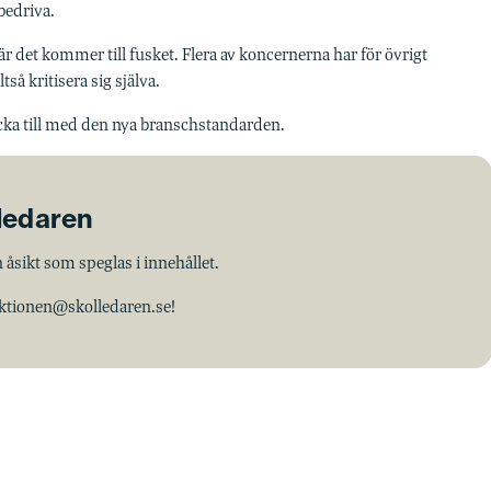
bedriva.
 det kommer till fusket. Flera av koncernerna har för övrigt
så kritisera sig själva.
cka till med den nya branschstandarden.
lledaren
 åsikt som speglas i innehållet.
aktionen@skolledaren.se!