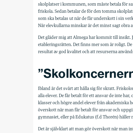
skolplatser i kommunen, som måste betala för samm
friskola. Sedan betalar de för den tomma skolplats
som ska betalas ut när de får underskott i sin verk
När elevkullarna minskar är det minst sagt obra at
Det gläder mig att Almega har kommit till insikt. J
etableringsrätten. Det finns mer som är roligt. D
resultat av god kvalitet och att resurserna används
”Skolkoncernern
Ibland är det svårt att hålla sig för skratt. Frisk
alla elever. De får betalt för ett ansvar de inte har
klasser och högre andel elever från akademiska 
överskott när man får betalt för ansvar och uppgif
gymnasiet, eller på Edukatus (f.d Thorén) håller 
Det är självklart att man gör överskott när man i