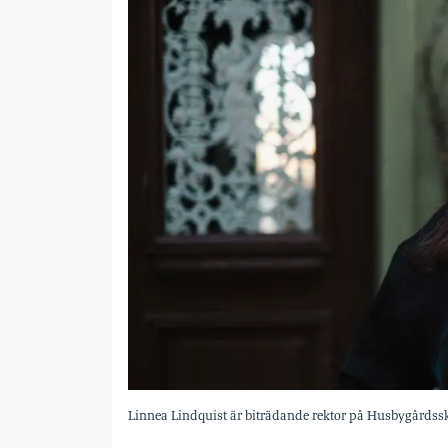
Linnea Lindquist är biträdande rektor på Husbygårdss