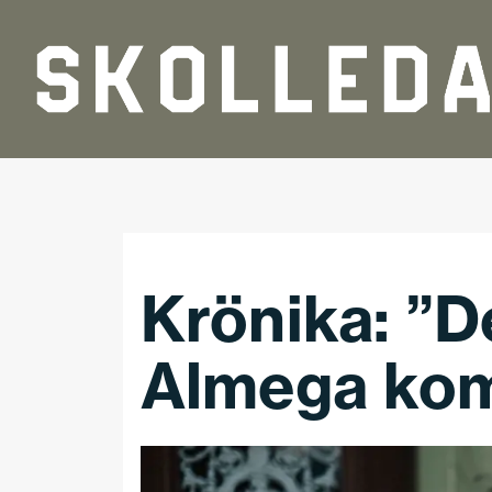
Hoppa till huvudinnehåll
Krönika: ”D
Almega komm