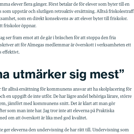
a elever flera gånger. Först betalar de för elever som byter till en
 som uppstår och slutligen retroaktiv ersättning. Alltså friskolestraff
samhet, som en direkt konsekvens av att elever byter till friskolor.
t friskolor öppnar.
ag ser fram emot att de går i bräschen för att stoppa den fria
e skriver att för Almegas medlemmar är överskott i verksamheten ett
 effektivt.
a utmärker sig mest”
olor får alltså ersättning för kommunens ansvar att ha skolplacering för
, och en uppgift de inte utför. De har lägre andel behöriga lärare, större
hem, jämfört med kommunens snitt. Det är klart att man gör
ter som man inte har. Jag tror inte att eleverna på Praktiska
med om att överskott är lika med god kvalitet.
nte ger eleverna den undervisning de har rätt till. Undervisning som