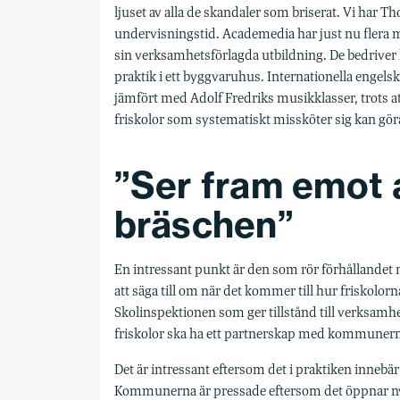
ljuset av alla de skandaler som briserat. Vi har T
undervisningstid. Academedia har just nu flera mil
sin verksamhetsförlagda utbildning. De bedrive
praktik i ett byggvaruhus. Internationella engel
jämfört med Adolf Fredriks musikklasser, trots at
friskolor som systematiskt missköter sig kan göra
”Ser fram emot 
bräschen”
En intressant punkt är den som rör förhållande
att säga till om när det kommer till hur friskolor
Skolinspektionen som ger tillstånd till verksamh
friskolor ska ha ett partnerskap med kommunerna
Det är intressant eftersom det i praktiken innebär 
Kommunerna är pressade eftersom det öppnar nya f