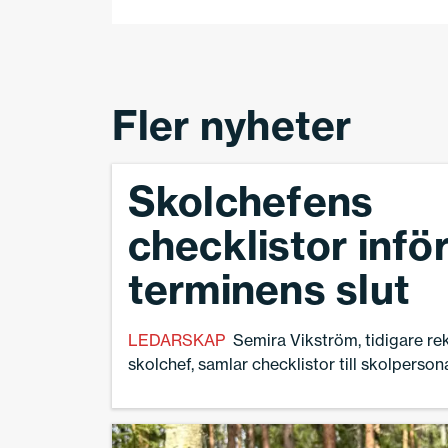
Fler nyheter
Skolchefens
checklistor infö
terminens slut
LEDARSKAP
Semira Vikström, tidigare r
skolchef, samlar checklistor till skolpersona
terminsavslutet.