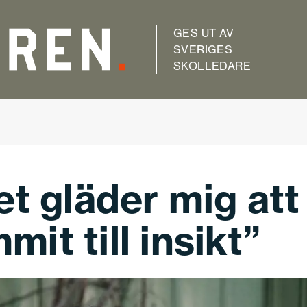
GES UT AV
SVERIGES
SKOLLEDARE
et gläder mig att
it till insikt”