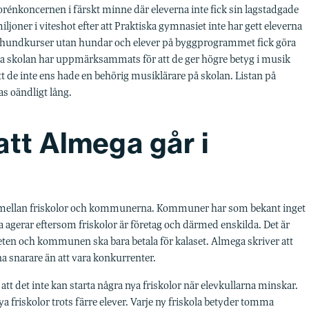
horénkoncernen i färskt minne där eleverna inte fick sin lagstadgade
joner i viteshot efter att Praktiska gymnasiet inte har gett eleverna
r hundkurser utan hundar och elever på byggprogrammet fick göra
ska skolan har uppmärksammats för att de ger högre betyg i musik
t de inte ens hade en behörig musiklärare på skolan. Listan på
s oändligt lång.
att Almega går i
t mellan friskolor och kommunerna. Kommuner har som bekant inget
na agerar eftersom friskolor är företag och därmed enskilda. Det är
eten och kommunen ska bara betala för kalaset. Almega skriver att
 snarare än att vara konkurrenter.
att det inte kan starta några nya friskolor när elevkullarna minskar.
riskolor trots färre elever. Varje ny friskola betyder tomma