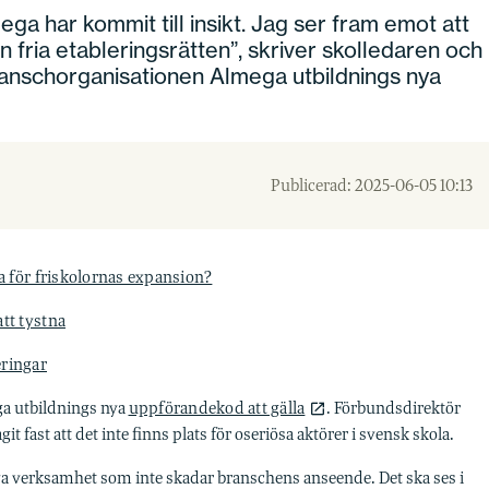
ga har kommit till insikt. Jag ser fram emot att
n fria etableringsrätten”, skriver skolledaren och
anschorganisationen Almega utbildnings nya
Publicerad: 2025-06-05 10:13
la för friskolornas expansion?
tt tystna
eringar
ga utbildnings nya
uppförandekod att gälla
. Förbundsdirektör
ast att det inte finns plats för oseriösa aktörer i svensk skola.
driva verksamhet som inte skadar branschens anseende. Det ska ses i