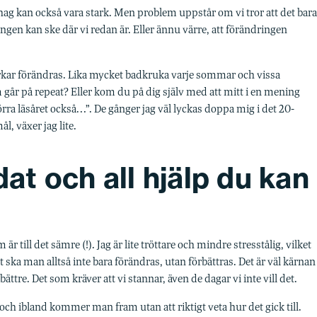
ehag kan också vara stark. Men problem uppstår om vi tror att det bara
ringen kan ske där vi redan är. Eller ännu värre, att förändringen
verkar förändras. Lika mycket badkruka varje sommar och vissa
år på repeat? Eller kom du på dig själv med att mitt i en mening
rra läsåret också…”. De gånger jag väl lyckas doppa mig i det 20-
ål, växer jag lite.
dat och all hjälp du kan
till det sämre (!). Jag är lite tröttare och mindre stresstålig, vilket
t ska man alltså inte bara förändras, utan förbättras. Det är väl kärnan
ättre. Det som kräver att vi stannar, även de dagar vi inte vill det.
 och ibland kommer man fram utan att riktigt veta hur det gick till.