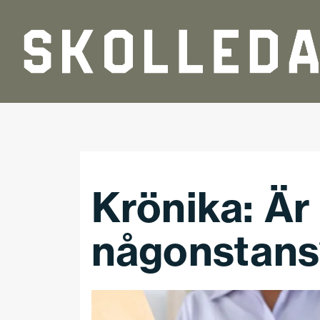
Hoppa till huvudinnehåll
Krönika: Är
någonstans