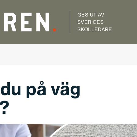
GES UT AV
SVERIGES
SKOLLEDARE
 du på väg
?