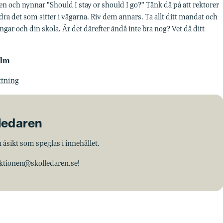
en och nynnar ”Should I stay or should I go?” Tänk då på att rektorer
ndra det som sitter i vägarna. Riv dem annars. Ta allt ditt mandat och
ningar och din skola. Är det därefter ändå inte bra nog? Vet då ditt
olm
ttning
lledaren
 åsikt som speglas i innehållet.
aktionen@skolledaren.se!