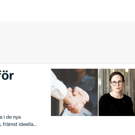
för
a i de nya
, främst ideella