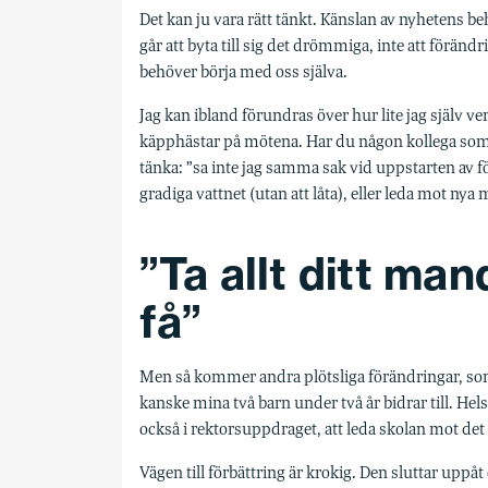
Det kan ju vara rätt tänkt. Känslan av nyhetens b
går att byta till sig det drömmiga, inte att föränd
behöver börja med oss själva.
Jag kan ibland förundras över hur lite jag själv 
käpphästar på mötena. Har du någon kollega som g
tänka: ”sa inte jag samma sak vid uppstarten av fö
gradiga vattnet (utan att låta), eller leda mot nya m
”Ta allt ditt man
få”
Men så kommer andra plötsliga förändringar, som är 
kanske mina två barn under två år bidrar till. Hels
också i rektorsuppdraget, att leda skolan mot det b
Vägen till förbättring är krokig. Den sluttar uppåt