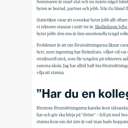
Sommaren är snart slut och nu måste något hända. 
byten av bostad, partner och jobb. Står du bland f
Statistiken visar att svenskar byter jobb allt ofta
vi rektorer stannar i snitt tre år.
Skolledaren lyfte 
byter jobb: den ena är den emotionella tyngd rol
Problemet är att om förutsättningarna liknar vara
bytt, men ingenting har förändrats, vilket väl var
strukturell nivå, som får tyngden på rektorers axla
samma skola. Jag har alltid haft bra förutsättninga
vilja att stanna.
”Har du en koll
Förutom förutsättningarna kanske även tidsandan p
har och gör ska börja på ”dröm” – fyll på med bos
stanna kvar om det inte är vad man hade hoppats