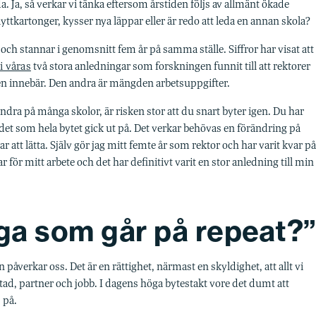
Ja, så verkar vi tänka eftersom årstiden följs av allmänt ökade
lyttkartonger, kysser nya läppar eller är redo att leda en annan skola?
re och stannar i genomsnitt fem år på samma ställe. Siffror har visat att
i våras
två stora anledningar som forskningen funnit till att rektorer
len innebär. Den andra är mängden arbetsuppgifter.
ndra på många skolor, är risken stor att du snart byter igen. Du har
 det som hela bytet gick ut på. Det verkar behövas en förändring på
r att lätta. Själv gör jag mitt femte år som rektor och har varit kvar på
r för mitt arbete och det har definitivt varit en stor anledning till min
ega som går på repeat?
åverkar oss. Det är en rättighet, närmast en skyldighet, att allt vi
tad, partner och jobb. I dagens höga bytestakt vore det dumt att
 på.