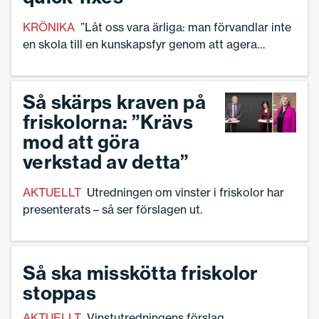
KRÖNIKA
”Låt oss vara ärliga: man förvandlar inte
en skola till en kunskapsfyr genom att agera
fängelsedirektör”, skriver Jenny Fors, rektor för
Lilla svenska skolan i Koh Lanta.
Så skärps kraven på
friskolorna: ”Krävs
mod att göra
verkstad av detta”
AKTUELLT
Utredningen om vinster i friskolor har
presenterats – så ser förslagen ut.
Så ska misskötta friskolor
stoppas
AKTUELLT
Vinstutredningens förslag