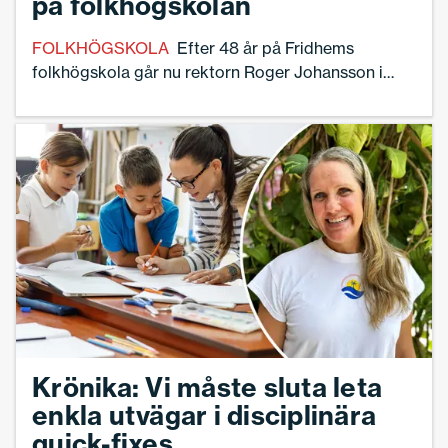
på folkhögskolan
FOLKHÖGSKOLA
Efter 48 år på Fridhems
folkhögskola går nu rektorn Roger Johansson i
pension.
Krönika: Vi måste sluta leta
enkla utvägar i disciplinära
quick-fixes