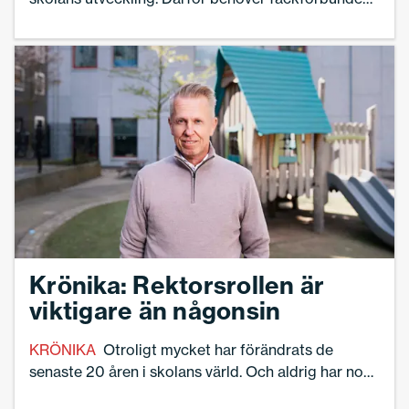
Sveriges Skolledare och Sveriges Lärare kroka arm
för att erövra skolan tillsammans, skriver Torbjörn
Hanö.
Krönika: Rektorsrollen är
viktigare än någonsin
KRÖNIKA
Otroligt mycket har förändrats de
senaste 20 åren i skolans värld. Och aldrig har nog
rektorsrollen varit viktigare, skriver