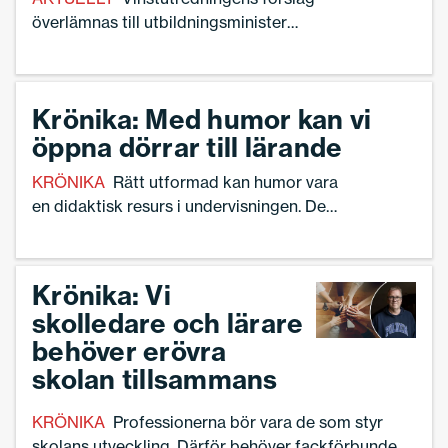
överlämnas till utbildningsminister
Simona Mohamsson (L).
Krönika: Med humor kan vi
öppna dörrar till lärande
KRÖNIKA
Rätt utformad kan humor vara
en didaktisk resurs i undervisningen. Det
visar forskning som Linnea Lindquist
tagit del av.
Krönika: Vi
skolledare och lärare
behöver erövra
skolan tillsammans
KRÖNIKA
Professionerna bör vara de som styr
skolans utveckling. Därför behöver fackförbunden