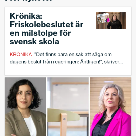
Krönika:
Friskolebeslutet är
en milstolpe för
svensk skola
KRÖNIKA
”Det finns bara en sak att säga om
dagens beslut från regeringen: Äntligen!”, skriver
skolledaren Linnea Lindquist efter regeringens
förslag om full insyn i fristående aktörers
verksamhet.