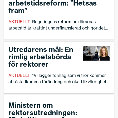
arbetstidsreform: ”Hetsas
fram”
AKTUELLT
Regeringens reform om lärarnas
arbetstid är kraftigt underfinansierad och gör det
svårare för rektorer att ge elever den
undervisningstid de har rätt till. Det menar Sveriges
Skolledare, Föreningen Sveriges skolchefer och
Utredarens mål: En
SKR i en gemensam debattartikel.
rimlig arbetsbörda
för rektorer
AKTUELLT
”Vi lägger förslag som vi tror kommer
att åstadkomma förändring och ökad likvärdighet”,
säger Marie-Hélène Ahnborg, utredaren bakom
rektorsutredningen.
Ministern om
rektorsutredningen: