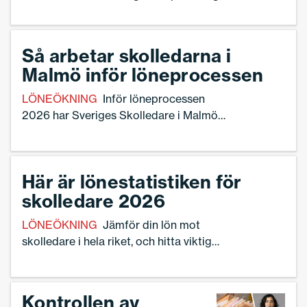
Skolledare.
Så arbetar skolledarna i
Malmö inför löneprocessen
LÖNEÖKNING
Inför löneprocessen
2026 har Sveriges Skolledare i Malmö
inte begärt traditionella förhandlingar –
så gör de istället.
Här är lönestatistiken för
skolledare 2026
LÖNEÖKNING
Jämför din lön mot
skolledare i hela riket, och hitta viktig
och oumbärlig statistik inför din
löneförhandling.
Kontrollen av