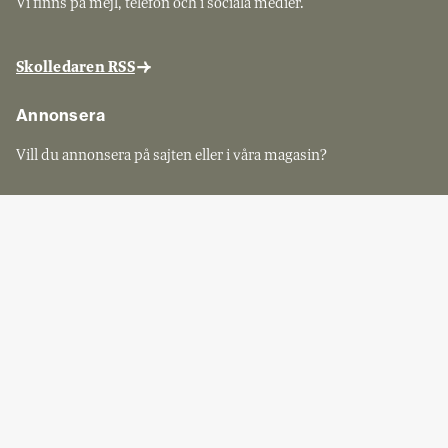
Vi finns på mejl, telefon och i sociala medier.
Skolledaren RSS
Annonsera
Vill du annonsera på sajten eller i våra magasin?
Mediakraft
Sveriges Skolledare
Skolledaren ges ut av Sveriges Skolledare, kontakta dem för
prenumerationsärenden.
Kontakta Sveriges Skolledare