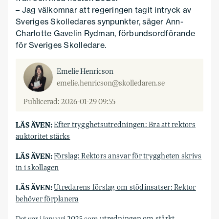
– Jag välkomnar att regeringen tagit intryck av
Sveriges Skolledares synpunkter, säger Ann-
Charlotte Gavelin Rydman, förbundsordförande
för Sveriges Skolledare.
Emelie Henricson
emelie.henricson@skolledaren.se
Publicerad: 2026-01-29 09:55
LÄS ÄVEN:
Efter trygghetsutredningen: Bra att rektors
auktoritet stärks
LÄS ÄVEN:
Förslag: Rektors ansvar för tryggheten skrivs
in i skollagen
LÄS ÄVEN:
Utredarens förslag om stödinsatser: Rektor
behöver förplanera
Det var i januari 2025 som
utredningen om stärkt