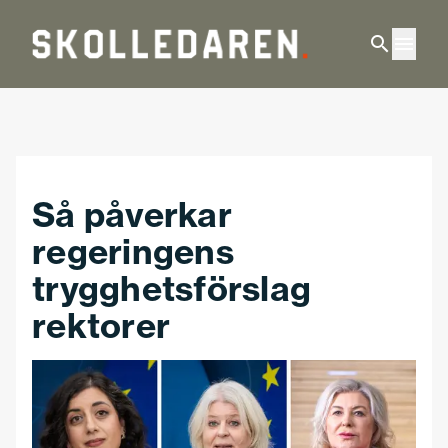
Hoppa till huvudinnehåll
Så påverkar
regeringens
trygghetsförslag
rektorer