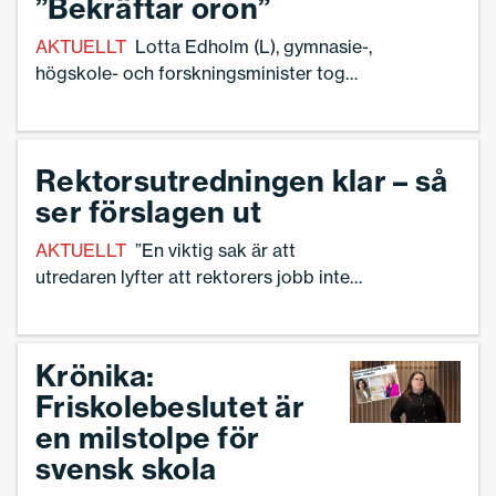
”Bekräftar oron”
AKTUELLT
Lotta Edholm (L), gymnasie-,
högskole- och forskningsminister tog
emot Marie-Hélène Ahnborgs utredning
om bättre förutsättningar för rektorer.
Rektorsutredningen klar – så
ser förslagen ut
AKTUELLT
”En viktig sak är att
utredaren lyfter att rektorers jobb inte
kan utövas på avstånd”, säger Ann-
Charlotte Gavelin Rydman,
förbundsordförande för Sveriges
Krönika:
Skolledare.
Friskolebeslutet är
en milstolpe för
svensk skola