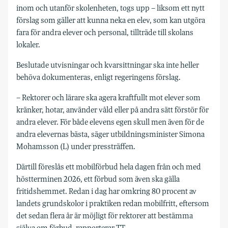
inom och utanför skolenheten, togs upp – liksom ett nytt
förslag som gäller att kunna neka en elev, som kan utgöra
fara för andra elever och personal, tillträde till skolans
lokaler.
Beslutade utvisningar och kvarsittningar ska inte heller
behöva dokumenteras, enligt regeringens förslag.
– Rektorer och lärare ska agera kraftfullt mot elever som
kränker, hotar, använder våld eller på andra sätt förstör för
andra elever. För både elevens egen skull men även för de
andra elevernas bästa, säger utbildningsminister Simona
Mohamsson (L) under pressträffen.
Därtill föreslås ett mobilförbud hela dagen från och med
höstterminen 2026, ett förbud som även ska gälla
fritidshemmet. Redan i dag har omkring 80 procent av
landets grundskolor i praktiken redan mobilfritt, eftersom
det sedan flera år är möjligt för rektorer att bestämma
själva om förbud, rapporterar TT.