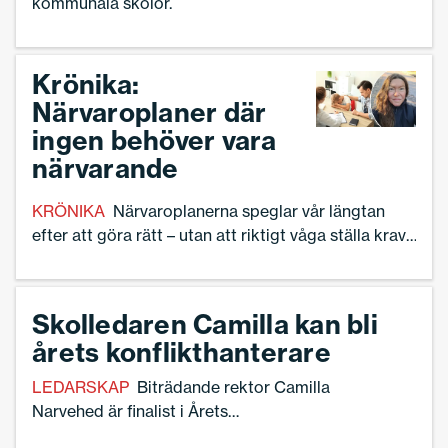
kommunala skolor.
Krönika:
Närvaroplaner där
ingen behöver vara
närvarande
KRÖNIKA
Närvaroplanerna speglar vår längtan
efter att göra rätt – utan att riktigt våga ställa krav,
skriver Anna Lena Oscarson.
Skolledaren Camilla kan bli
årets konflikthanterare
LEDARSKAP
Biträdande rektor Camilla
Narvehed är finalist i Årets
konflikthanterare 2025.