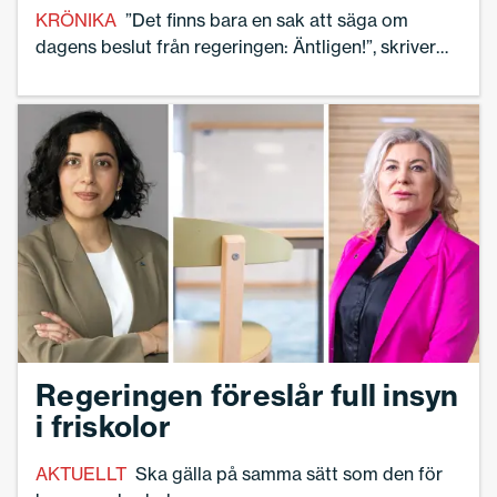
KRÖNIKA
”Det finns bara en sak att säga om
dagens beslut från regeringen: Äntligen!”, skriver
skolledaren Linnea Lindquist efter regeringens
förslag om full insyn i fristående aktörers
verksamhet.
Regeringen föreslår full insyn
i friskolor
AKTUELLT
Ska gälla på samma sätt som den för