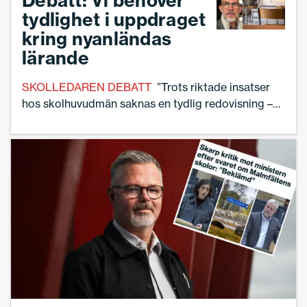
Debatt: Vi behöver
tydlighet i uppdraget
kring nyanländas
lärande
SKOLLEDAREN DEBATT
”Trots riktade insatser
hos skolhuvudmän saknas en tydlig redovisning –
och tydliga mål”, skriver skolledaren Thony
Kankare.