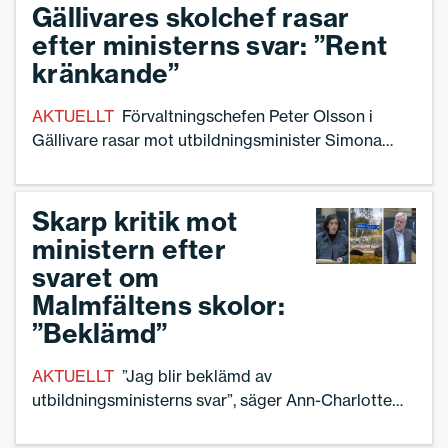
Gällivares skolchef rasar
efter ministerns svar: ”Rent
kränkande”
AKTUELLT
Förvaltningschefen Peter Olsson i
Gällivare rasar mot utbildningsminister Simona
Mohamssons (L) svar i en interpellationsdebatt
riksdagen kring den akuta skolsituationen i
Malmfälten.
Skarp kritik mot
ministern efter
svaret om
Malmfältens skolor:
”Beklämd”
AKTUELLT
”Jag blir beklämd av
utbildningsministerns svar”, säger Ann-Charlotte
Gavelin Rydman, förbundsordförande Sveriges