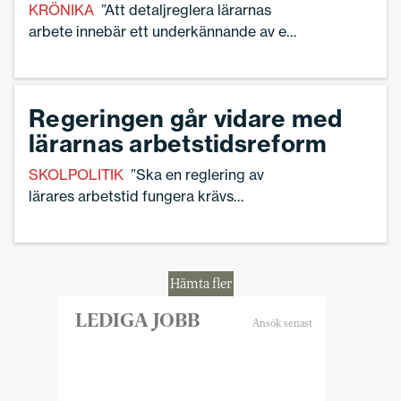
KRÖNIKA
”Att detaljreglera lärarnas
arbete innebär ett underkännande av en
professionell yrkeskårs förmåga att leda
sig själva, tillsammans med sin rektor”,
skriver Torbjörn Hanö.
Regeringen går vidare med
lärarnas arbetstidsreform
SKOLPOLITIK
”Ska en reglering av
lärares arbetstid fungera krävs
finansiering, realistiska
konsekvensanalyser och respekt för hela
skolans uppdrag”, säger Ann-Charlotte
Gavelin Rydman, förbundsordförande för
Hämta fler
Sveriges Skolledare.