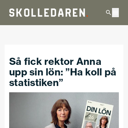
Hoppa till huvudinnehåll
Så fick rektor Anna
upp sin lön: ”Ha koll på
statistiken”