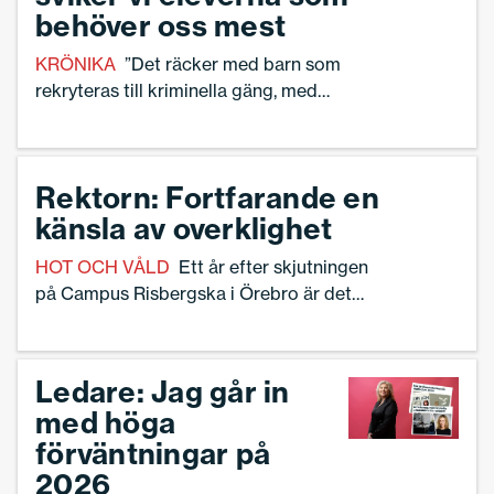
behöver oss mest
KRÖNIKA
”Det räcker med barn som
rekryteras till kriminella gäng, med
skolmisslyckanden och elever som föds
in – och fastnar i – utanförskap”, skriver
Linnea Lindquist.
Rektorn: Fortfarande en
känsla av overklighet
HOT OCH VÅLD
Ett år efter skjutningen
på Campus Risbergska i Örebro är det
ännu svårt för sfi-rektorn Mattias Molin
att ta in vad som hände.
Ledare: Jag går in
med höga
förväntningar på
2026