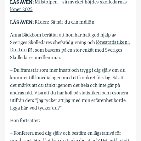
LÄS ÄVEN:
Milstolpen – så mycket höjdes skolledarnas
löner 2025
LÄS ÄVEN:
Råden: Så når du din mållön
A
nna Bäckbom berättar att hon har haft god hjälp av
Sveriges Skolledares chefsrådgivning och
lönestatistiken i
Din Lön
, som baseras på en stor enkät med Sveriges
Skolledares medlemmar.
– Du framstår som mer insatt och trygg i dig själv om du
kommer till lönedialogen med ett konkret förslag. Så att
det märks att du tänkt igenom det hela och inte går på
andras råd. Visa att du har koll på statistiken och resonera
utifrån den: ”Jag tycker att jag med min erfarenhet borde
ligga här, vad tycker du?”
Hon fortsätter:
– Konferera med dig själv och bestäm en lägstanivå för
uppdraget. Hur lågt kan du tänka dig att gå? Det är klart att