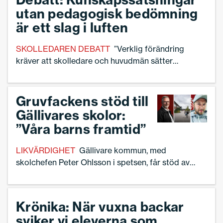
utan pedagogisk bedömning
är ett slag i luften
SKOLLEDAREN DEBATT
”Verklig förändring
kräver att skolledare och huvudmän sätter
undervisning och professionellt ansvar i centrum”,
skriver Helena Wallberg och Maja Lindqvist, leg
gymnasielärare och skolutvecklare.
Gruvfackens stöd till
Gällivares skolor:
”Våra barns framtid”
LIKVÄRDIGHET
Gällivare kommun, med
skolchefen Peter Ohlsson i spetsen, får stöd av
gruvfacken för att försöka vända den krisartade
situationen för kommunens förskolor och skolor.
Krönika: När vuxna backar
sviker vi eleverna som