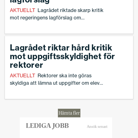
AKTUELLT
Lagrådet riktade skarp kritik
mot regeringens lagförslag om
uppgiftsskyldighet för rektorer. Nu säger
justitieminister Gunnar Strömmer (M) till
Ekot att man kommer gå vidare trots
Lagrådet riktar hård kritik
kritiken.
mot uppgiftsskyldighet för
rektorer
AKTUELLT
Rektorer ska inte göras
skyldiga att lämna ut uppgifter om elever
och lärare utan begäran av polis. Det
menar Lagrådet som avstyrker
regeringens kritiserade lagförslag på
den punkten. – Vi hoppas nu att
Hämta fler
regeringen tar till sig av kritiken, säger
Ann-Charlotte Gavelin Rydman,
förbundsordförande för Sveriges