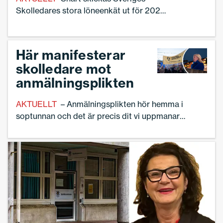
Skolledares stora löneenkät ut för 2024.
Förra året svarade rekordmånga
skolledare. Rektor Johan Pålsson är
förtroendevald i Malmö där statistiken
Här manifesterar
gett effekt.
skolledare mot
anmälningsplikten
AKTUELLT
– Anmälningsplikten hör hemma i
soptunnan och det är precis dit vi uppmanar
regeringen att kasta den. Det konstaterade
Sveriges Skolledares förbundsordförande Ann-
Charlotte Gavelin Rydman när hon talade vid en
manifestation på Sergels torg i centrala Stockholm
på onsdagen.