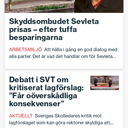
Skyddsombudet Sevleta
prisas – efter tuffa
besparingarna
ARBETSMILJÖ
Att hålla i gång en god dialog med
alla parter. Det är vad det handlar om för Sevleta
Hrustic som idag tilldelas utmärkelsen Årets
Skyddsombud 2024 vid en ceremoni i Rådhuset i
Göteborg.
Debatt i SVT om
kritiserat lagförslag:
”Får oöverskådliga
konsekvenser”
AKTUELLT
Sveriges Skolledares kritik mot
lagförslaget som kan göra rektorer skyldiga att,