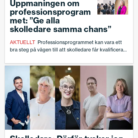
Uppmaningen om
förbundsordförande Sveriges
professionsprogram
Skolledare. – Vi ska inte ses som en
met: ”Ge alla
gränskontroll, säger hon.
skolledare samma chans”
AKTUELLT
Professionsprogrammet kan vara ett
bra steg på vägen till att skolledare får kvalificerad
fortbildning genom hela yrkeslivet. Det konstaterar
Sveriges Skolledares i sitt remissvar till
Skolverkets redovisning av det nationella
professionsprogrammet. Samtidigt poängterar
man vikten av att alla skolledare får samma
möjlighet att delta.