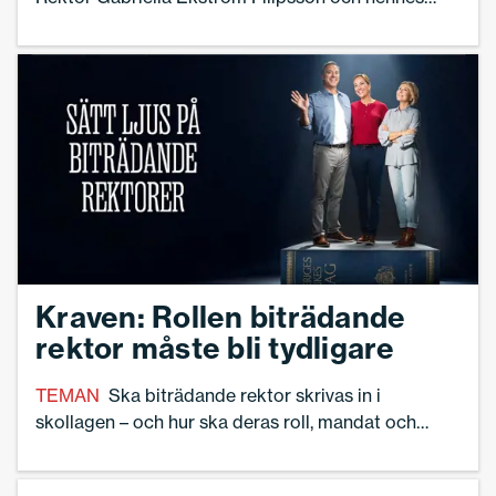
biträdande rektorer Cilla Peiró och Jeannette
Sångefjord. Den arena som används är
Stordammens F–9-skola i Sävja utanför Uppsala.
En skola med 700 elever och cirka 80
medarbetare.
Kraven: Rollen biträdande
rektor måste bli tydligare
TEMAN
Ska biträdande rektor skrivas in i
skollagen – och hur ska deras roll, mandat och
befogenheter utformas? Det är en av frågorna
kring biträdande rektorer som Sveriges Skolledare