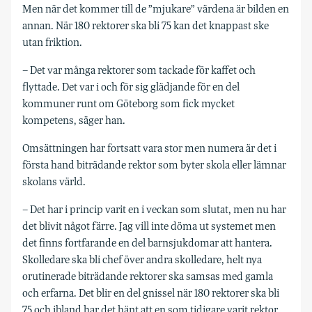
Men när det kommer till de ”mjukare” värdena är bilden en
annan. När 180 rektorer ska bli 75 kan det knappast ske
utan friktion.
– Det var många rektorer som tackade för kaffet och
flyttade. Det var i och för sig glädjande för en del
kommuner runt om Göteborg som fick mycket
kompetens, säger han.
Omsättningen har fortsatt vara stor men numera är det i
första hand biträdande rektor som byter skola eller lämnar
skolans värld.
– Det har i princip varit en i veckan som slutat, men nu har
det blivit något färre. Jag vill inte döma ut systemet men
det finns fortfarande en del barnsjukdomar att hantera.
Skolledare ska bli chef över andra skolledare, helt nya
orutinerade biträdande rektorer ska samsas med gamla
och erfarna. Det blir en del gnissel när 180 rektorer ska bli
75 och ibland har det hänt att en som tidigare varit rektor