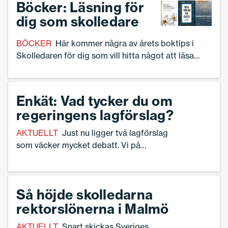
vill se ett svar på.
Böcker: Läsning för
dig som skolledare
BÖCKER
Här kommer några av årets boktips i
Skolledaren för dig som vill hitta något att läsa
under ledigheten – eller när du har en stund över.
Enkät: Vad tycker du om
regeringens lagförslag?
AKTUELLT
Just nu ligger två lagförslag
som väcker mycket debatt. Vi på
Skolledaren vill höra vad ni som
skolledare anser om förslagen. Delta
gärna i vår undersökning.
Så höjde skolledarna
rektorslönerna i Malmö
AKTUELLT
Snart skickas Sveriges