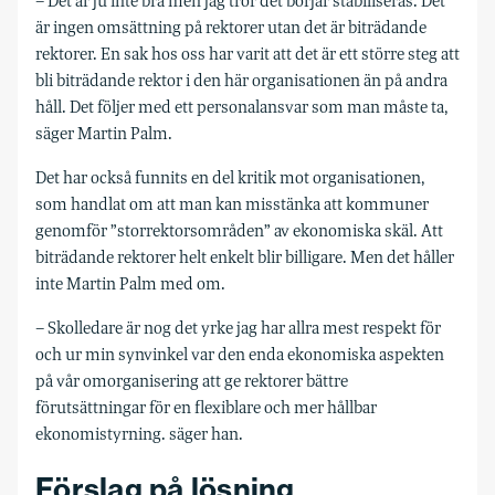
– Det är ju inte bra men jag tror det börjar stabiliseras. Det
är ingen omsättning på rektorer utan det är biträdande
rektorer. En sak hos oss har varit att det är ett större steg att
bli biträdande rektor i den här organisationen än på andra
håll. Det följer med ett personalansvar som man måste ta,
säger Martin Palm.
Det har också funnits en del kritik mot organisationen,
som handlat om att man kan misstänka att kommuner
genomför ”storrektorsområden” av ekonomiska skäl. Att
biträdande rektorer helt enkelt blir billigare. Men det håller
inte Martin Palm med om.
– Skolledare är nog det yrke jag har allra mest respekt för
och ur min synvinkel var den enda ekonomiska aspekten
på vår omorganisering att ge rektorer bättre
förutsättningar för en flexiblare och mer hållbar
ekonomistyrning. säger han.
Förslag på lösning