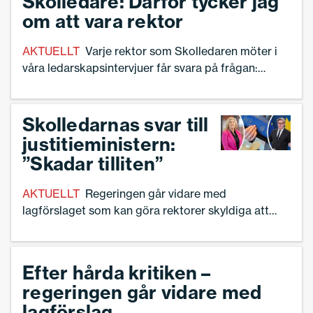
Skolledare: Därför tycker jag
om att vara rektor
AKTUELLT
Varje rektor som Skolledaren möter i
våra ledarskapsintervjuer får svara på frågan:
därför tycker jag om att vara rektor. Så här svarar
fem rektorer på frågan:
Skolledarnas svar till
justitieministern:
”Skadar tilliten”
AKTUELLT
Regeringen går vidare med
lagförslaget som kan göra rektorer skyldiga att
lämna uppgifter om elever och lärare till polis –
trots svidande kritik från skolledare och nu senast
Lagrådet. Nu skickar Sveriges Skolledare en
Efter hårda kritiken –
skrivelse till justitieminister Gunnar Strömmer (M).
regeringen går vidare med
lagförslag