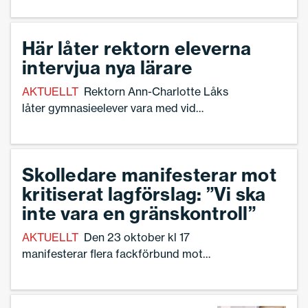
oombedda, lämna ut uppgifter om elever till polis
debatterades i SVT under morgonen. – Att oombett
dela information tror vi kan få oöverskådliga
Här låter rektorn eleverna
konsekvenser, säger Ann-Charlotte Gavelin
intervjua nya lärare
Rydman, förbundsordförande.
AKTUELLT
Rektorn Ann-Charlotte Låks
låter gymnasieelever vara med vid
anställningsintervjuer på
Staffangymnasiet i Söderhamn. –
Fördelarna är många, säger hon.
Skolledare manifesterar mot
kritiserat lagförslag: ”Vi ska
inte vara en gränskontroll”
AKTUELLT
Den 23 oktober kl 17
manifesterar flera fackförbund mot
förslaget om anmälningsplikt kring
papperslösa. En av anförarna är Ann-
Charlotte Gavelin Rydman,