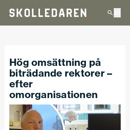
Hoppa till huvudinnehåll
Hög omsättning på
biträdande rektorer –
efter
omorganisationen