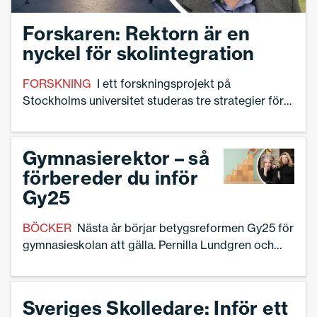
Forskaren: Rektorn är en
nyckel för skolintegration
FORSKNING
I ett forskningsprojekt på
Stockholms universitet studeras tre strategier för
att öka integrationen och likvärdigheten i skolan. I
de fallstudier som visat goda resultat har
skolledarna varit drivande.
Gymnasierektor – så
förbereder du inför
Gy25
BÖCKER
Nästa år börjar betygsreformen Gy25 för
gymnasieskolan att gälla. Pernilla Lundgren och
Anna Karlefjärd har skrivit boken ”Ämnes­betyg i
gymnasieskolan – en handbok” och guidar
skolledare i fem steg vad man kan göra för att
Sveriges Skolledare: Inför ett
förbereda lärare och verksamhet på