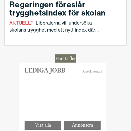
Regeringen föreslår
debatt. Så här ställer sig samtliga
trygghetsindex för skolan
riksdagspartier i frågan.
AKTUELLT
Liberalerna vill undersöka
skolans trygghet med ett nytt index där
man jämför enkätundersökningar från
Skolverket, Skolinspektionen och
Folkhälsomyndigheten. Enligt indexet
sjunker skolans trygghet, säger Lotta
Hämta fler
Edholm (L) på en pressträff.