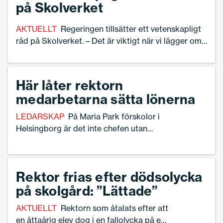
på Skolverket
AKTUELLT
Regeringen tillsätter ett vetenskapligt
råd på Skolverket. – Det är viktigt när vi lägger om
skolpolitiken att de allmänna riktlinjer som
Skolverket tar fram vilar på vetenskaplig grund,
säger skolminister Lotta Edholm (L) till Dagens
Här låter rektorn
Nyheter.
medarbetarna sätta lönerna
LEDARSKAP
På Maria Park förskolor i
Helsingborg är det inte chefen utan
medarbetarna som har första ordet i
löneprocessen. I det inledande
lönesamtalet berättar de vad den nya
Rektor frias efter dödsolycka
lönen bör vara i kronor. – Med den här
på skolgård: ”Lättade”
modellen har medarbetarna stärkts i sin
yrkesroll och nästan inga blir besvikna
AKTUELLT
Rektorn som åtalats efter att
över sin nya lön, säger rektor Marianne
en åttaårig elev dog i en fallolycka på en