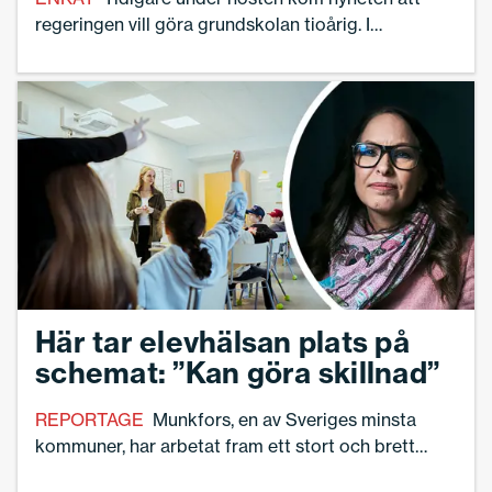
regeringen vill göra grundskolan tioårig. I
månadens panel ger tre rektorer sin åsikt om
förslaget – och svarar samtidigt på frågan om hur
de gör för att lyckas med sitt medarbetarsamtal.
Här tar elevhälsan plats på
schemat: ”Kan göra skillnad”
REPORTAGE
Munkfors, en av Sveriges minsta
kommuner, har arbetat fram ett stort och brett
utbildnings­material för att stärka elevernas hälsa