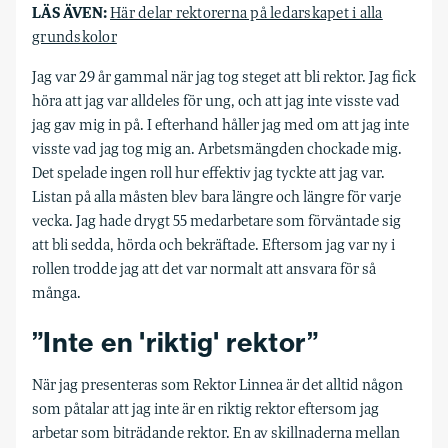
LÄS ÄVEN:
Här delar rektorerna på ledarskapet i alla
grundskolor
Jag var 29 år gammal när jag tog steget att bli rektor. Jag fick
höra att jag var alldeles för ung, och att jag inte visste vad
jag gav mig in på. I efterhand håller jag med om att jag inte
visste vad jag tog mig an. Arbetsmängden chockade mig.
Det spelade ingen roll hur effektiv jag tyckte att jag var.
Listan på alla måsten blev bara längre och längre för varje
vecka. Jag hade drygt 55 medarbetare som förväntade sig
att bli sedda, hörda och bekräftade. Eftersom jag var ny i
rollen trodde jag att det var normalt att ansvara för så
många.
”Inte en 'riktig' rektor”
När jag presenteras som Rektor Linnea är det alltid någon
som påtalar att jag inte är en riktig rektor eftersom jag
arbetar som biträdande rektor. En av skillnaderna mellan