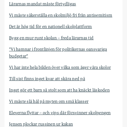
Lärarnas mandat måste förtydligas
Vi måste säkerställa en skolmiljö fri från antisemitism
Det är hög tid för en nationell skolplattform
Bygg en mur runt skolan – freda lärarnas tid
”Vi hamnar i frontlinjen för politikernas oansvariga
budgetar”
Vi har inte hela bilden över vilka som äger våra skolor
Till sist finns inget kvar att skära ned på
Inget gör ett barn så stolt som att ha knäckt läskoden
Vi måste slå hål på myten om små klasser
Eleverna flyttar – och vips där försvinner skolpengen
Jensen plockar russinen ur kakan