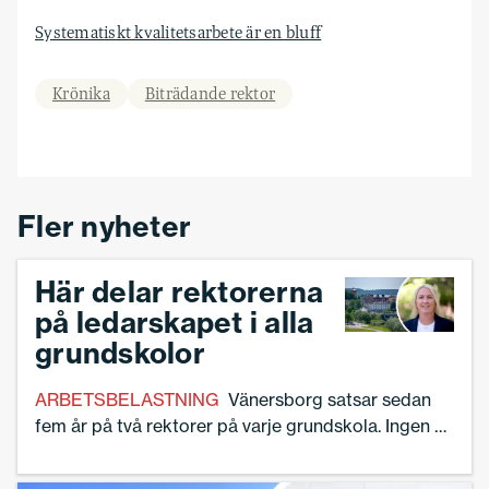
Systematiskt kvalitetsarbete är en bluff
Krönika
Biträdande rektor
Fler nyheter
Här delar rektorerna
på ledarskapet i alla
grundskolor
ARBETSBELASTNING
Vänersborg satsar sedan
fem år på två rektorer på varje grundskola. Ingen av
dem är biträdande rektorer. – Det är ett system vi
nog aldrig kommer att backa ifrån, säger Sofia