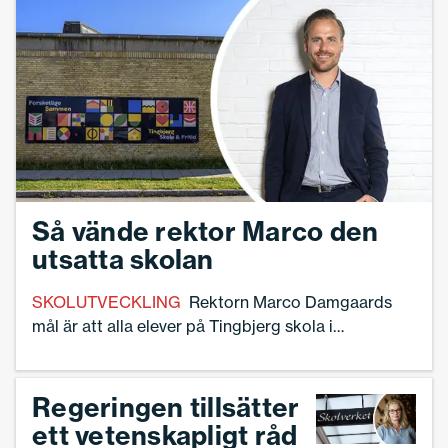
Bråberg, förvaltningschef/skolchef på barn- och
utbildningsförvaltningen i Vänersborg.
Så vände rektor Marco den
utsatta skolan
SKOLUTVECKLING
Rektorn Marco Damgaards
mål är att alla elever på Ting­bjerg skola i
Köpenhamn ska komma vidare i sina studier efter
årskurs 9. Nu är han nästan i hamn – med 97
procent av eleverna – men det har krävt ett helt nytt
Regeringen tillsätter
förhållningssätt till eleverna.
ett vetenskapligt råd