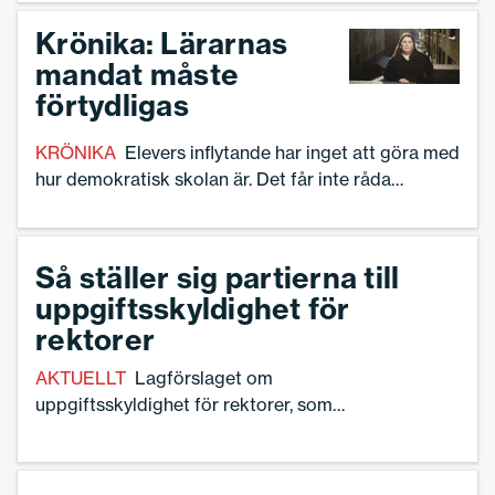
såväl fysiskt och psykiskt som socialt och
existentiellt. Forskaren Sara Göransson har tagit
Krönika: Lärarnas
fram lektionsmaterialet som nu sprids vidare i
mandat måste
region Värmland.
förtydligas
KRÖNIKA
Elevers inflytande har inget att göra med
hur demokratisk skolan är. Det får inte råda
tveksamhet om vilka det är som bestämmer i
skolan. Och det är inte eleverna, skriver rektor
Linnea Lindquist.
Så ställer sig partierna till
uppgiftsskyldighet för
rektorer
AKTUELLT
Lagförslaget om
uppgiftsskyldighet för rektorer, som
innebär att rektorer kan bli skyldiga att
lämna uppgifter om elever till polis vid
misstänkt brottslighet, har väckt mycket