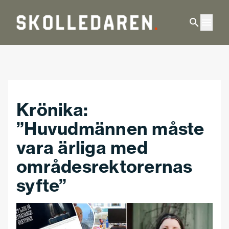
Hoppa till huvudinnehåll
Krönika:
”Huvudmännen måste
vara ärliga med
områdesrektorernas
syfte”