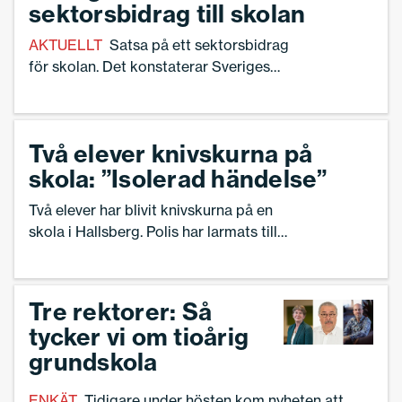
sektorsbidrag till skolan
förändringarna.
AKTUELLT
Satsa på ett sektorsbidrag
för skolan. Det konstaterar Sveriges
Skolledare i sitt remissvar till
utredningen om kommunernas
likvärdighet. – En övergång till en statlig
Två elever knivskurna på
finansiering via sektorsbidrag tror jag
skola: ”Isolerad händelse”
skulle förbättra arbetsmiljön för
skolledarna, säger Ann-Charlotte Gavelin
Två elever har blivit knivskurna på en
Rydman, förbundsordförande Sveriges
skola i Hallsberg. Polis har larmats till
Skolledare.
platsen och utreder händelsen.
Tre rektorer: Så
tycker vi om tioårig
grundskola
ENKÄT
Tidigare under hösten kom nyheten att