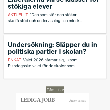
stökiga elever
AKTUELLT
”Den som stör och stökar
ska få stöd och undervisning i en mindre
grupp”, säger utbildningsminister Simona
Mohamsson (L).
Undersökning: Släpper du in
politiska partier i skolan?
ENKÄT
Valet 2026 närmar sig, liksom
Riksdagsskolvalet för de skolor som
deltar. Därför vill vi på Skolledaren
undersöka hur skolledare och skolor gör
kring politiska partier i skolan.
Hämta fler