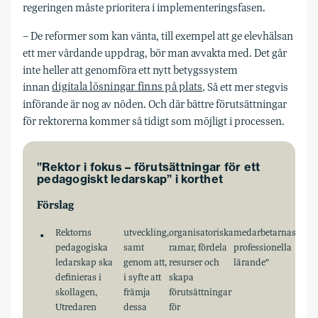
regeringen måste prioritera i implementeringsfasen.
– De reformer som kan vänta, till exempel att ge elevhälsan
ett mer vårdande uppdrag, bör man avvakta med. Det går
inte heller att genomföra ett nytt betygssystem
innan
digitala lösningar finns på plats
. Så ett mer stegvis
införande är nog av nöden. Och där bättre förutsättningar
för rektorerna kommer så tidigt som möjligt i processen.
”Rektor i fokus – förutsättningar för ett
pedagogiskt ledarskap” i korthet
Förslag
Rektorns
utveckling,
organisatoriska
medarbetarnas
pedagogiska
samt
ramar, fördela
professionella
ledarskap ska
genom att,
resurser och
lärande”
definieras i
i syfte att
skapa
skollagen,
främja
förutsättningar
Utredaren
dessa
för