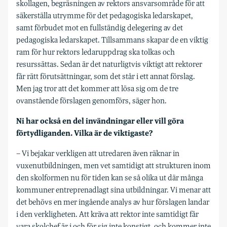
skollagen, begräsningen av rektors ansvarsområde för att
säkerställa utrymme för det pedagogiska ledarskapet,
samt förbudet mot en fullständig delegering av det
pedagogiska ledarskapet. Tillsammans skapar de en viktig
ram för hur rektors ledaruppdrag ska tolkas och
resurssättas. Sedan är det naturligtvis viktigt att rektorer
får rätt förutsättningar, som det står i ett annat förslag.
Men jag tror att det kommer att lösa sig om de tre
ovanstående förslagen genomförs, säger hon.
Ni har också en del invändningar eller vill göra
förtydliganden. Vilka är de viktigaste?
– Vi bejakar verkligen att utredaren även räknar in
vuxenutbildningen, men vet samtidigt att strukturen inom
den skolformen nu för tiden kan se så olika ut där många
kommuner entreprenadlagt sina utbildningar. Vi menar att
det behövs en mer ingående analys av hur förslagen landar
i den verkligheten. Att kräva att rektor inte samtidigt får
vara skolchef är i och för sig inte konstigt, och kommer inte