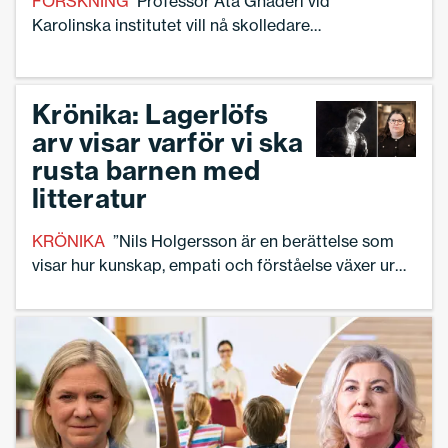
FORSKNING
Professor Ata Ghaderi vid
Karolinska institutet vill nå skolledare
och elevhälsoteam för att arbeta
förebyggande mot ätstörningar.
Krönika: Lagerlöfs
arv visar varför vi ska
rusta barnen med
litteratur
KRÖNIKA
”Nils Holgersson är en berättelse som
visar hur kunskap, empati och förståelse växer ur
erfarenhet och att en historia kan forma
människors syn på samhället långt efter att sista
sidan är läst. Det är därför vi måste rusta våra barn
med litteratur”, skriver skolledaren Linnea
Lindquist.