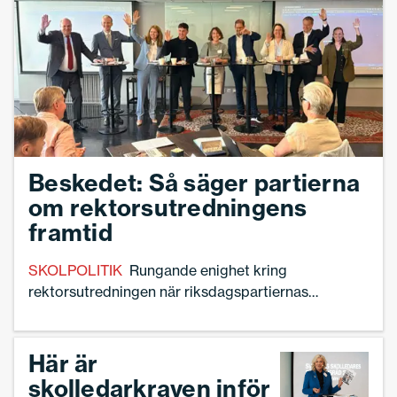
Beskedet: Så säger partierna
om rektorsutredningens
framtid
SKOLPOLITIK
Rungande enighet kring
rektorsutredningen när riksdagspartiernas
utbildningspolitiska talespersoner möttes i debatt
på Sveriges Skolledares förbundsråd.
Här är
skolledarkraven inför