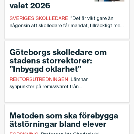
valet 2026
SVERIGES SKOLLEDARE
”Det är viktigare än
någonsin att skolledare får mandat, tillräckligt med
resurser och rätt stöd för att leda skola och
förskola”, säger Ann-Charlotte Gavelin Rydman,
förbundsordförande för Sveriges Skolledare.
Göteborgs skolledare om
stadens storrektorer:
”Inbyggd oklarhet”
REKTORSUTREDNINGEN
Lämnar
synpunkter på remissvaret från
Göteborg på utredningen ”Rektor i
fokus”.
Metoden som ska förebygga
ätstörningar bland elever