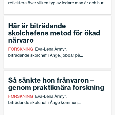
reflektera över vilken typ av ledare man är och hur
ens ledarskap faktiskt påverkar andra.
Här är biträdande
skolchefens metod för ökad
närvaro
FORSKNING
Eva-Lena Årmyr,
biträdande skolchef i Ånge, jobbar på
flera fronter med att sänka skolfrånvaron
– genom forskning. Frånvarotrappan är
ett exempel från henne på hur en
Så sänkte hon frånvaron –
frånvaromodell kan se ut.
genom praktiknära forskning
FORSKNING
Eva-Lena Årmyr,
biträdande skolchef i Ånge kommun,
arbetar på flera fronter för ökad närvaro
i skolan.