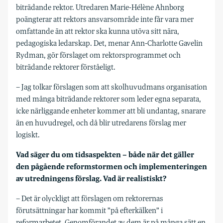
biträdande rektor. Utredaren Marie-Hélène Ahnborg
poängterar att rektors ansvarsområde inte får vara mer
omfattande än att rektor ska kunna utöva sitt nära,
pedagogiska ledarskap. Det, menar Ann-Charlotte Gavelin
Rydman, gör förslaget om rektorsprogrammet och
biträdande rektorer förståeligt.
– Jag tolkar förslagen som att skolhuvudmans organisation
med många biträdande rektorer som leder egna separata,
icke närliggande enheter kommer att bli undantag, snarare
än en huvudregel, och då blir utredarens förslag mer
logiskt.
Vad säger du om tidsaspekten – både när det gäller
den pågående reformstormen och implementeringen
av utredningens förslag. Vad är realistiskt?
– Det är olyckligt att förslagen om rektorernas
förutsättningar har kommit ”på efterkälken” i
reformarbetet. Genomförandet av dem är på många sätt en