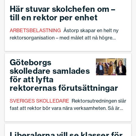
Här stuvar skolchefen om –
till en rektor per enhet
ARBETSBELASTNING
Åstorp skapar en helt ny
rektorsorganisation – med målet att nå högre
likvärdighet, kvalitet och hållbarhet.
Göteborgs
skolledare samlades
för att lyfta
rektorernas förutsättningar
SVERIGES SKOLLEDARE
Rektorsutredningen slår
fast att rektor bör vara nära verksamheten. Så är
inte fallet i Göteborg som länge satsat på
”storrektorer”.
Liberalerna vill se klasser för