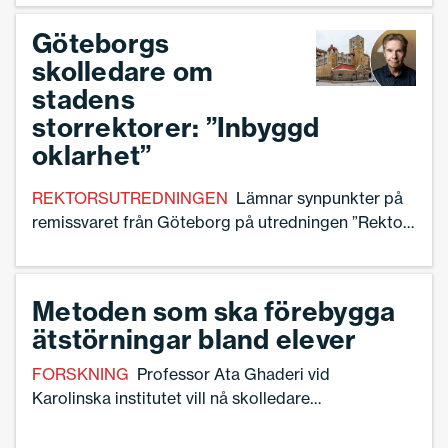
förskola”, säger Ann-Charlotte Gavelin Rydman,
förbundsordförande för Sveriges Skolledare.
Göteborgs
skolledare om
stadens
storrektorer: ”Inbyggd
oklarhet”
REKTORSUTREDNINGEN
Lämnar synpunkter på
remissvaret från Göteborg på utredningen ”Rektor
i fokus”.
Metoden som ska förebygga
ätstörningar bland elever
FORSKNING
Professor Ata Ghaderi vid
Karolinska institutet vill nå skolledare
och elevhälsoteam för att arbeta
förebyggande mot ätstörningar.