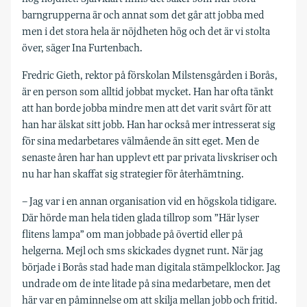
barngrupperna är och annat som det går att jobba med
men i det stora hela är nöjdheten hög och det är vi stolta
över, säger Ina Furtenbach.
Fredric Gieth, rektor på förskolan Milstensgården i Borås,
är en person som alltid jobbat mycket. Han har ofta tänkt
att han borde jobba mindre men att det varit svårt för att
han har älskat sitt jobb. Han har också mer intresserat sig
för sina medarbetares välmående än sitt eget. Men de
senaste åren har han upplevt ett par privata livskriser och
nu har han skaffat sig strategier för återhämtning.
– Jag var i en annan organisation vid en högskola tidigare.
Där hörde man hela tiden glada tillrop som ”Här lyser
flitens lampa” om man jobbade på övertid eller på
helgerna. Mejl och sms skickades dygnet runt. När jag
började i Borås stad hade man digitala stämpelklockor. Jag
undrade om de inte litade på sina medarbetare, men det
här var en påminnelse om att skilja mellan jobb och fritid.