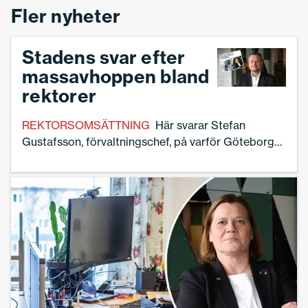
Fler nyheter
Stadens svar efter
massavhoppen bland
rektorer
REKTORSOMSÄTTNING
Här svarar Stefan
Gustafsson, förvaltningschef, på varför Göteborgs
stad har valt att organisera skolorna i större
rektorsområden tvärtemot vad den nya
rektorsutredningen föreslår.