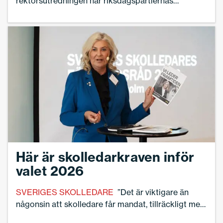
rektorsutredningen när riksdagspartiernas
utbildningspolitiska talespersoner möttes i debatt
på Sveriges Skolledares förbundsråd.
Här är skolledarkraven inför
valet 2026
SVERIGES SKOLLEDARE
”Det är viktigare än
någonsin att skolledare får mandat, tillräckligt med
resurser och rätt stöd för att leda skola och