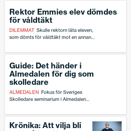
dilemmat.
Rektor Emmies elev dömdes
för våldtäkt
DILEMMAT
Skulle rektorn låta eleven,
som dömts för våldtäkt mot en annan
elev, gå kvar eller omplaceras? Läs
dilemmat här.
Guide: Det händer i
Almedalen för dig som
skolledare
ALMEDALEN
Fokus för Sveriges
Skolledare seminarium i Almedalen
kommer att handla om hur politiker och
huvudmän säkerställer att skolledare får
möjligheter och resurser att sjösätta
Krönika: Att vilja bli
regeringens stora reformpaket.