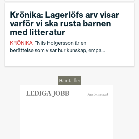
Krönika: Lagerlöfs arv visar
varför vi ska rusta barnen
med litteratur
KRÖNIKA
”Nils Holgersson är en
berättelse som visar hur kunskap, empati
och förståelse växer ur erfarenhet och
att en historia kan forma människors syn
på samhället långt efter att sista sidan är
läst. Det är därför vi måste rusta våra
Hämta fler
barn med litteratur”, skriver skolledaren
Linnea Lindquist.