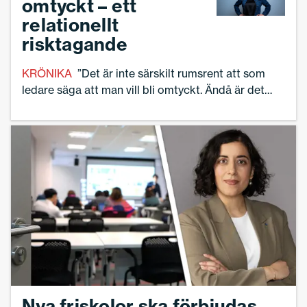
omtyckt – ett
relationellt
risktagande
KRÖNIKA
”Det är inte särskilt rumsrent att som
ledare säga att man vill bli omtyckt. Ändå är det
just där jag har landat i mitt rektorskap”, skriver
rektor Maria Kempe Olsson.
Nya friskolor ska förbjudas