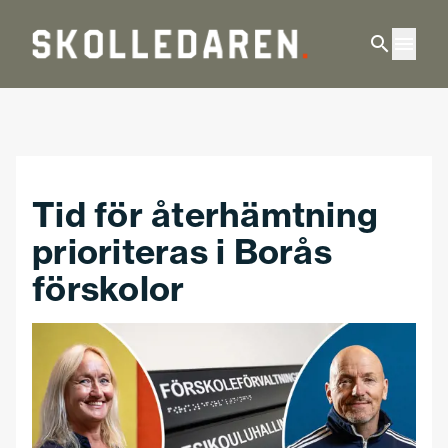
Hoppa till huvudinnehåll
Tid för återhämtning
prioriteras i Borås
förskolor