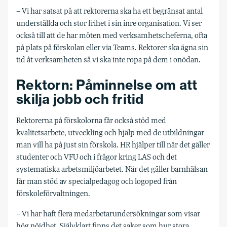
– Vi har satsat på att rektorerna ska ha ett begränsat antal
underställda och stor frihet i sin inre organisation. Vi ser
också till att de har möten med verksamhetscheferna, ofta
på plats på förskolan eller via Teams. Rektorer ska ägna sin
tid åt verksamheten så vi ska inte ropa på dem i onödan.
Rektorn: Påminnelse om att
skilja jobb och fritid
Rektorerna på förskolorna får också stöd med
kvalitetsarbete, utveckling och hjälp med de utbildningar
man vill ha på just sin förskola. HR hjälper till när det gäller
studenter och VFU och i frågor kring LAS och det
systematiska arbetsmiljöarbetet. När det gäller barnhälsan
får man stöd av specialpedagog och logoped från
förskoleförvaltningen.
– Vi har haft flera medarbetarundersökningar som visar
hög nöjdhet. Självklart finns det saker som hur stora