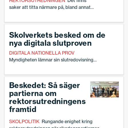
REKTORSUTREDNINGEN
Det finns
saker att titta närmare på, bland annat
när det gäller tidsåtgången vid
implementeringen av ”Rektor i fokus”.
Det menar Sverige Skolledare som nu
Skolverkets besked om de
lämnat sitt remissvar.
nya digitala slutproven
DIGITALA NATIONELLA PROV
Myndigheten lämnar sin slutredovisning
till regeringen – och vill ha mer tid.
Beskedet: Så säger
partierna om
rektorsutredningens
framtid
SKOLPOLITIK
Rungande enighet kring