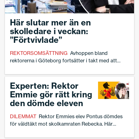
Här slutar mer än en
skolledare i veckan:
”Förtvivlade”
REKTORSOMSÄTTNING
Avhoppen bland
rektorerna i Göteborg fortsätter i takt med att
staden fortsätter att besluta om större
rektorsområden
Experten: Rektor
Emmie gör rätt kring
den dömde eleven
DILEMMAT
Rektor Emmies elev Pontus dömdes
för våldtäkt mot skolkamraten Rebecka. Här
kommenterar Anette Forssten Seiser, docent i
pedagogiskt arbete vid Karlstads universitet, på