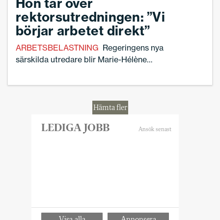
Hon tar över
rektorsutredningen: ”Vi
börjar arbetet direkt”
ARBETSBELASTNING
Regeringens nya
särskilda utredare blir Marie-Hélène
Ahnborg. ”Det ska bli roligt och
intressant att hjälpa till att skapa rimliga
förutsättningar för skolledare”, säger
hon.
Hämta fler