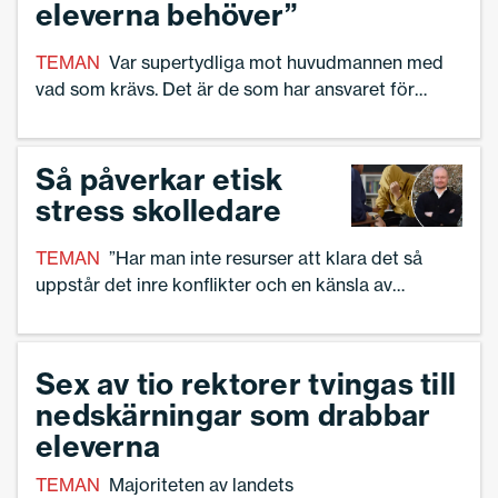
eleverna behöver”
TEMAN
Var supertydliga mot huvudmannen med
vad som krävs. Det är de som har ansvaret för
verksamheten. Det rådet ger rektorn Malin Rimmö.
Så påverkar etisk
stress skolledare
TEMAN
”Har man inte resurser att klara det så
uppstår det inre konflikter och en känsla av
otillräcklighet.”
Sex av tio rektorer tvingas till
nedskärningar som drabbar
eleverna
TEMAN
Majoriteten av landets