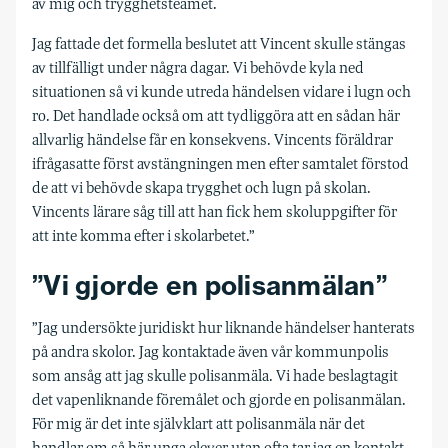
av mig och trygghetsteamet.
Jag fattade det formella beslutet att Vincent skulle stängas
av tillfälligt under några dagar. Vi behövde kyla ned
situationen så vi kunde utreda händelsen vidare i lugn och
ro. Det handlade också om att tydliggöra att en sådan här
allvarlig händelse får en konsekvens. Vincents föräldrar
ifråga­satte först avstängningen men efter samtalet förstod
de att vi behövde skapa trygghet och lugn på skolan.
Vincents lärare såg till att han fick hem skoluppgifter för
att inte komma efter i skolarbetet.”
”Vi gjorde en polisanmälan”
”Jag undersökte juridiskt hur liknande händelser hanterats
på andra skolor. Jag kontaktade även vår kommunpolis
som ansåg att jag skulle polisanmäla. Vi hade beslagtagit
det vapenliknande föremålet och gjorde en polisanmälan.
För mig är det inte självklart att polisanmäla när det
handlar om så här unga elever utan ofta tar jag en kontakt