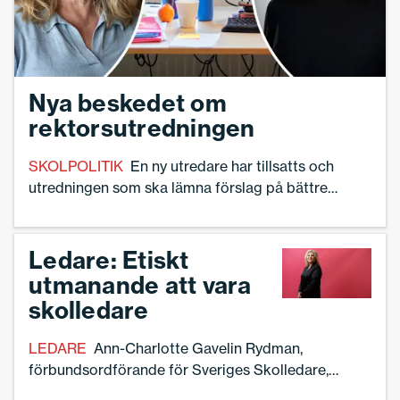
Nya beskedet om
rektorsutredningen
SKOLPOLITIK
En ny utredare har tillsatts och
utredningen som ska lämna förslag på bättre
förutsättningar för skolledare skjutits upp – nu
kommer nytt besked från regeringen.
Ledare: Etiskt
utmanande att vara
skolledare
LEDARE
Ann-Charlotte Gavelin Rydman,
förbundsordförande för Sveriges Skolledare,
skriver om den nya yrkesetiken för skolledare – och