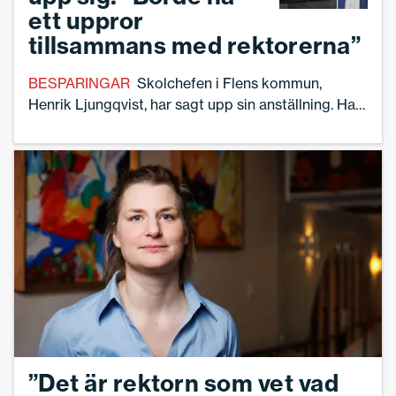
ett uppror
tillsammans med rektorerna”
BESPARINGAR
Skolchefen i Flens kommun,
Henrik Ljungqvist, har sagt upp sin anställning. Han
anser inte att eleverna längre kan få vad de har rätt
till.
”Det är rektorn som vet vad