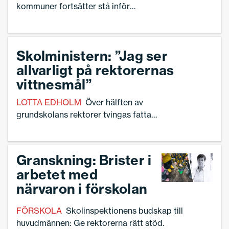
kommuner fortsätter stå inför
nedskärningar under 2025. Samtidigt
kan Skolledaren presentera vilka
konsekvenser det får för barn, elever och
Skolministern: ”Jag ser
personal.
allvarligt på rektorernas
vittnesmål”
LOTTA EDHOLM
Över hälften av
grundskolans rektorer tvingas fatta
beslut som de vet kommer påverka
eleverna negativt.
Granskning: Brister i
arbetet med
närvaron i förskolan
FÖRSKOLA
Skolinspektionens budskap till
huvudmännen: Ge rektorerna rätt stöd.