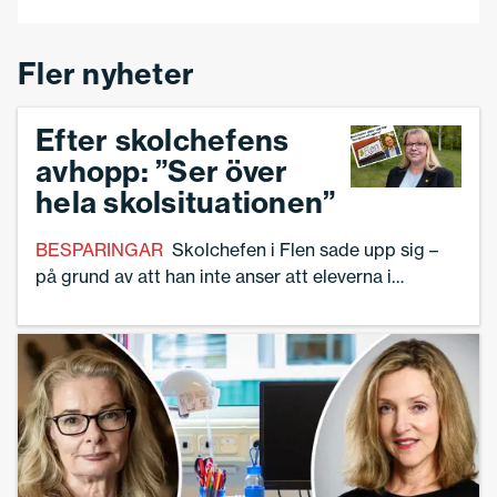
Fler nyheter
Efter skolchefens
avhopp: ”Ser över
hela skolsituationen”
BESPARINGAR
Skolchefen i Flen sade upp sig –
på grund av att han inte anser att eleverna i
kommunen får det de har rätt till. Så här säger
kommunstyrelsens ordförande.