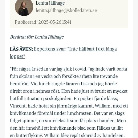
Lenita Jällhage
lenita.jallhage@skolledaren.se
Publicerad: 2025-05-26 15:41
Berättat för: Lenita Jällhage
LÄS ÄVEN:
Expertens svar: ”Inte hållbart i det långa
loppet”
”F
ör några år sedan var jag sjuk i covid. Jag hade varit borta
från skolan i en vecka och försökte arbeta lite trevande
hemifrån. Vid lunch ringde läraren Lisa och jag hörde
direkt oron i hennes röst. Hon hade just avbrutit en mycket
hotfull situation på skolgården. En pojke i fjärde klass,
Vincent, hade hotat sin jämnåriga kamrat, William, med ett
knivliknande föremål under lunchrasten. Det var en slags
fidgetspinner, en snurrleksak som får plats i handen. Men
den här innehöll ett knivliknande blad som fälldes ut likt
en butterflykniv. William blev rejält skärrad av händelsen.