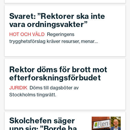
de etiska utmaningar skolledare ställs inför.
Svaret: ”Rektorer ska inte
vara ordningsvakter”
HOT OCH VÅLD
Regeringens
trygghetsförslag kräver resurser, menar
Sveriges Skolledare.
Rektor döms för brott mot
efterforskningsförbudet
JURIDIK
Döms till dagsböter av
Stockholms tingsrätt.
Skolchefen säger
upp sig: ”Borde ha